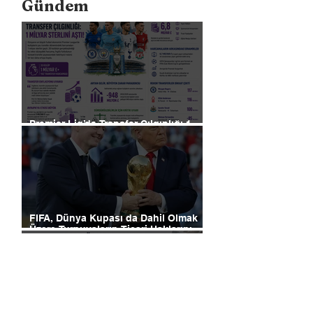
Gündem
Premier Lig’de Transfer Çılgınlığı 1
Milyar Sterlin'i Aştı
FIFA, Dünya Kupası da Dahil Olmak
Üzere Turnuvaların Ticari Haklarını
Özel Yatırımcılara Satacağını Açıkladı!