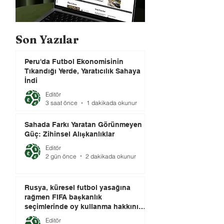
Son Yazılar
Peru'da Futbol Ekonomisinin
Tıkandığı Yerde, Yaratıcılık Sahaya
İndi
Editör
3 saat önce
1 dakikada okunur
Sahada Farkı Yaratan Görünmeyen
Güç: Zihinsel Alışkanlıklar
Editör
2 gün önce
2 dakikada okunur
Rusya, küresel futbol yasağına
rağmen FIFA başkanlık
seçimlerinde oy kullanma hakkını
elinde tutuyor.
Editör