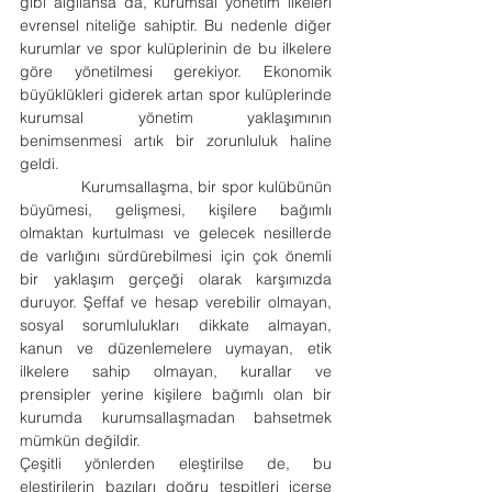
gibi algılansa da, kurumsal yönetim ilkeleri 
evrensel niteliğe sahiptir. Bu nedenle diğer 
kurumlar ve spor kulüplerinin de bu ilkelere 
göre yönetilmesi gerekiyor. Ekonomik 
büyüklükleri giderek artan spor kulüplerinde 
kurumsal yönetim yaklaşımının 
benimsenmesi artık bir zorunluluk haline 
geldi.  
             Kurumsallaşma, bir spor kulübünün 
büyümesi, gelişmesi, kişilere bağımlı 
olmaktan kurtulması ve gelecek nesillerde 
de varlığını sürdürebilmesi için çok önemli 
bir yaklaşım gerçeği olarak karşımızda 
duruyor. Şeffaf ve hesap verebilir olmayan, 
sosyal sorumlulukları dikkate almayan, 
kanun ve düzenlemelere uymayan, etik 
ilkelere sahip olmayan, kurallar ve 
prensipler yerine kişilere bağımlı olan bir 
kurumda kurumsallaşmadan bahsetmek 
mümkün değildir.
Çeşitli yönlerden eleştirilse de, bu 
eleştirilerin bazıları doğru tespitleri içerse 