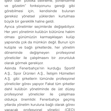
işlevi olan “politika belirleme, yönlendirme 
ve gözetim” fonksiyonunu gereği gibi 
görebilmesi için, kendisinde bulunan 
gereksiz yönetsel yüklerden kurtulması 
büyük bir gereklilik haline geldi.
Ayrıca yönetimler seçimlerde değişebiliyor. 
Her yeni yönetimin kulübün bütününe hakim 
olması günümüzün karmaşıklaşan kulüp 
yapısında çok da mümkün değil. Bunun için 
kulüpte ve bağlı şirketlerde, her yönetim 
döneminde değişmeyen profesyonel 
yöneticiler ile çalışılmasını bir zorunluluk 
olarak görmek gerekiyor.
Aslında Fenerbahçe’nin kurduğu Sportif 
A.Ş., Spor Ürünleri A.Ş., İletişim Hizmetleri 
A.Ş. gibi şirketlerin tümünde profesyonel 
yöneticiler görev yapıyor. Fakat tüm şirketler 
dahil kulübün yönetiminde de üst düzey 
profesyonel yöneticiler ile çalışılması 
oldukça önemlidir. Fenerbahçe geçmiş 
yıllarda yönetim kuruluna bağlı olarak görev 
yapacak profesyonel yönetici (CEO) 