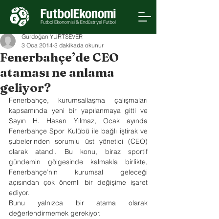
Gürdoğan YURTSEVER
3 Oca 2014
3 dakikada okunur
Fenerbahçe’de CEO
ataması ne anlama
geliyor?
Fenerbahçe, kurumsallaşma çalışmaları 
kapsamında yeni bir yapılanmaya gitti ve 
Sayın H. Hasan Yılmaz, Ocak ayında 
Fenerbahçe Spor Kulübü ile bağlı iştirak ve 
şubelerinden sorumlu üst yönetici (CEO) 
olarak atandı. Bu konu, biraz sportif 
gündemin gölgesinde kalmakla birlikte, 
Fenerbahçe’nin kurumsal geleceği 
açısından çok önemli bir değişime işaret 
ediyor.
Bunu yalnızca bir atama olarak 
değerlendirmemek gerekiyor.