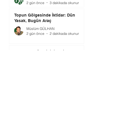
2 gün önce
3 dakikada okunur
Topun Gölgesinde İktidar: Dün
Yasak, Bugün Araç
Müslüm GÜLHAN
2 gün önce
2 dakikada okunur
Futbolun Güzelliğini Yeniden
Şekillendiren Üç Güç
Editör
4 gün önce
3 dakikada okunur
Gündem