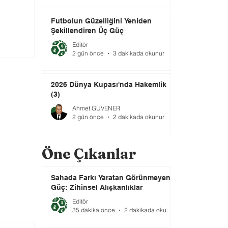
Futbolun Güzelliğini Yeniden
Şekillendiren Üç Güç
Editör
2 gün önce
3 dakikada okunur
2026 Dünya Kupası'nda Hakemlik
(3)
Ahmet GÜVENER
2 gün önce
2 dakikada okunur
Öne Çıkanlar
Sahada Farkı Yaratan Görünmeyen
Güç: Zihinsel Alışkanlıklar
Editör
35 dakika önce
2 dakikada okunur