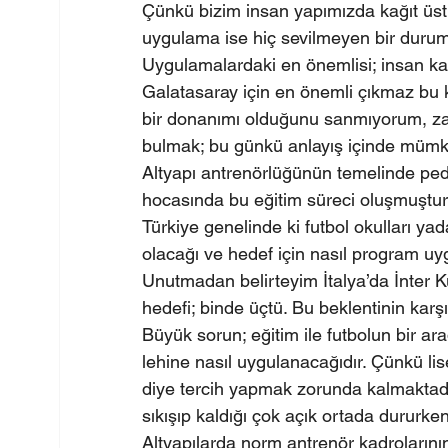
Çünkü bizim insan yapımızda kağıt üst
uygulama ise hiç sevilmeyen bir durum
Uygulamalardaki en önemlisi; insan kal
Galatasaray için en önemli çıkmaz bu ko
bir donanımı olduğunu sanmıyorum, zat
bulmak; bu günkü anlayış içinde müm
Altyapı antrenörlüğünün temelinde peda
hocasında bu eğitim süreci oluşmuştu
Türkiye genelinde ki futbol okulları ya
olacağı ve hedef için nasıl program u
Unutmadan belirteyim İtalya’da İnter K
hedefi; binde üçtü. Bu beklentinin karşıl
Büyük sorun; eğitim ile futbolun bir a
lehine nasıl uygulanacağıdır. Çünkü lis
diye tercih yapmak zorunda kalmaktadı
sıkışıp kaldığı çok açık ortada dururken
Altyapılarda norm antrenör kadroların