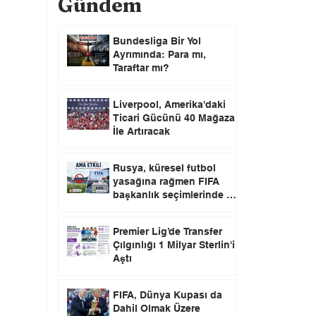
Gündem
Bundesliga Bir Yol
Ayrımında: Para mı,
Taraftar mı?
Liverpool, Amerika'daki
Ticari Gücünü 40 Mağaza
İle Artıracak
Rusya, küresel futbol
yasağına rağmen FIFA
başkanlık seçimlerinde oy
kullanma hakkını elinde
tutuyor.
Premier Lig’de Transfer
Çılgınlığı 1 Milyar Sterlin'i
Aştı
FIFA, Dünya Kupası da
Dahil Olmak Üzere