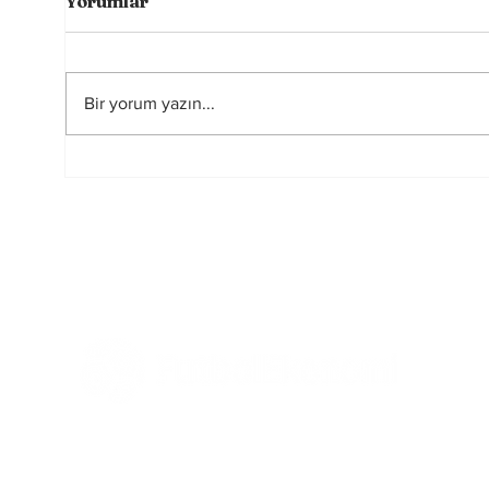
Yorumlar
Bir yorum yazın...
Sahada Farkı Yaratan
Rusya
Görünmeyen Güç:
yasa
Zihinsel Alışkanlıklar
başka
oy ku
elind
Tüm Haberler
Ekonomi