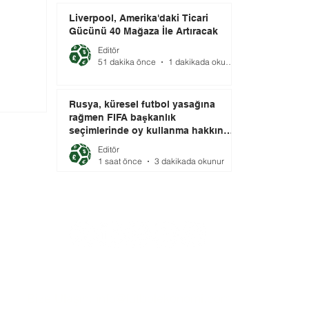
Liverpool, Amerika'daki Ticari
Gücünü 40 Mağaza İle Artıracak
Editör
51 dakika önce
1 dakikada okunur
Rusya, küresel futbol yasağına
rağmen FIFA başkanlık
seçimlerinde oy kullanma hakkını
elinde tutuyor.
Editör
1 saat önce
3 dakikada okunur
Bize Ulaşın:
info@futbolekonomi.com