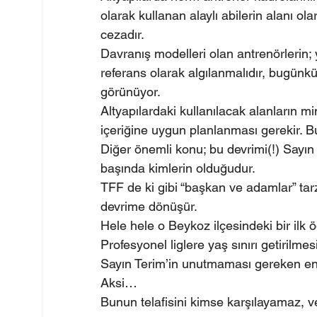
olarak kullanan alaylı abilerin alanı o
cezadır.
Davranış modelleri olan antrenörlerin; 
referans olarak algılanmalıdır, bugünkü
görünüyor.
Altyapılardaki kullanılacak alanların 
içeriğine uygun planlanması gerekir. B
Diğer önemli konu; bu devrimi(!) Sayın
başında kimlerin olduğudur.
TFF de ki gibi “başkan ve adamlar” tar
devrime dönüşür.
Hele hele o Beykoz ilçesindeki bir ilk öğ
Profesyonel liglere yaş sınırı getirilmes
Sayın Terim’in unutmaması gereken en ön
Aksi…
Bunun telafisini kimse karşılayamaz, v