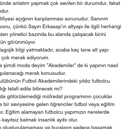
ünde anlatım yapmak çok sevilen bir durumdur, fakat 
dur.
ifiyesi açığının karşılanması sorunudur. Sanırım 
nu, çünkü Sayın Erkasap’ın altyapı ile ilgili herhangi 
en yönetici bazında bu alanda çalışacak birini 
kün görünmüyor.
gojik bilgi yatmaktadır, acaba kaç tane alt yapı 
r çok merak ediyorum.
da şimdi moda deyim ”Akademiler” de ki yapının nasıl 
ygulanacağı merak konusudur.
ulübünün Futbol Akademilerindeki yıldız futbolcu 
ığı telafi edile bilinecek mi?
rada götürülemediği müfredat programının çocuklar 
e bir seviyesine gelen öğrenciler futbol veya eğitim 
r. Eğitim alamayan futbolcu yapımızın nerelerde 
 kayıtsız kalmak insanlık ayıbı olur.
ın oluşturulamaması ve buraların sadece basamak 