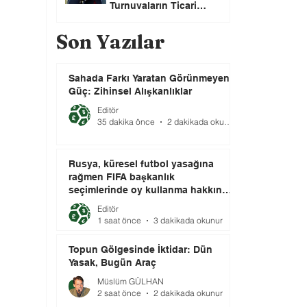
Turnuvaların Ticari
Haklarını Özel Yatırımcılara
Satacağını Açıkladı!
Son Yazılar
Sahada Farkı Yaratan Görünmeyen
Güç: Zihinsel Alışkanlıklar
Editör
35 dakika önce
2 dakikada okunur
Rusya, küresel futbol yasağına
rağmen FIFA başkanlık
seçimlerinde oy kullanma hakkını
elinde tutuyor.
Editör
1 saat önce
3 dakikada okunur
Topun Gölgesinde İktidar: Dün
Yasak, Bugün Araç
Müslüm GÜLHAN
2 saat önce
2 dakikada okunur