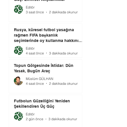
Editör
3 saat önce
2 dakikada okunur
Rusya, küresel futbol yasağına
rağmen FIFA başkanlık
seçimlerinde oy kullanma hakkını
elinde tutuyor.
Editör
4 saat önce
3 dakikada okunur
Topun Gölgesinde İktidar: Dün
Yasak, Bugün Araç
Müslüm GÜLHAN
4 saat önce
2 dakikada okunur
Futbolun Güzelliğini Yeniden
Şekillendiren Üç Güç
Editör
2 gün önce
3 dakikada okunur