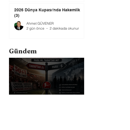
2026 Dünya Kupası'nda Hakemlik
(3)
Ahmet GÜVENER
2 gün önce
2 dakikada okunur
Gündem
Bundesliga Bir Yol Ayrımında: Para
mı, Taraftar mı?