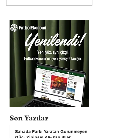
Son Yazılar
Sahada Farkı Yaratan Görünmeyen
Güç: Zihinsel Alışkanlıklar