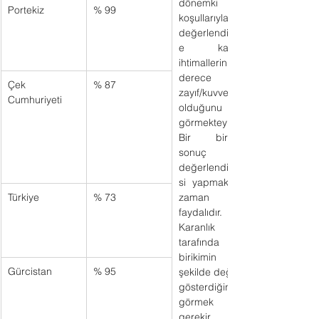
dönemki 
Portekiz
% 99
koşullarıyla 
değerlendirinc
e katılma 
ihtimallerinin ne 
derece 
Çek 
% 87
zayıf/kuvvetli 
Cumhuriyeti
olduğunu 
görmekteyiz. 
Bir birikimli 
sonuç 
değerlendirme
si yapmak her 
Türkiye
% 73
zaman 
faydalıdır. 
Karanlık 
tarafında 
birikimin ne 
Gürcistan
% 95
şekilde değişim 
gösterdiğini 
görmek 
gerekir. 