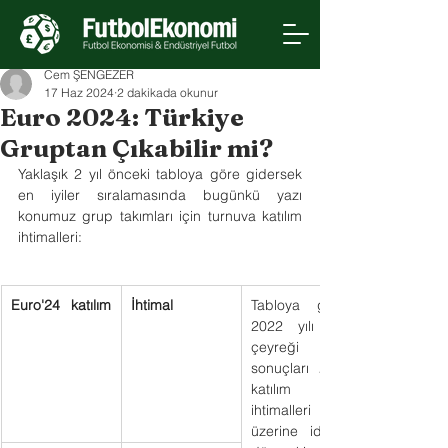
Cem ŞENGEZER
17 Haz 2024
2 dakikada okunur
Euro 2024: Türkiye
Gruptan Çıkabilir mi?
Yaklaşık 2 yıl önceki tabloya göre gidersek 
en iyiler sıralamasında bugünkü yazı 
konumuz grup takımları için turnuva katılım 
ihtimalleri:
Euro'24  katılım
İhtimal
Tabloya göre, 
2022 yılı son 
çeyreği 
sonuçları 2024 
katılım 
ihtimalleri 
üzerine idi. O 