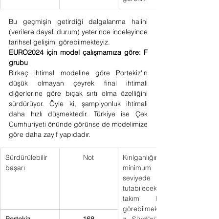
Bu geçmişin getirdiği dalgalanma halini 
(verilere dayalı durum) yeterince inceleyince 
tarihsel gelişimi görebilmekteyiz. 
EURO2024 için model çalışmamıza göre: F 
grubu
Birkaç ihtimal modeline göre Portekiz'in 
düşük olmayan çeyrek final ihtimali 
diğerlerine göre bıçak sırtı olma özelliğini 
sürdürüyor. Öyle ki, şampiyonluk ihtimali 
daha hızlı düşmektedir. Türkiye ise Çek 
Cumhuriyeti önünde görünse de modelimize 
göre daha zayıf yapıdadır.
Sürdürülebilir 
Not
Kırılganlığını 
başarı 
minimum 
seviyede 
tutabilecek 
takım halini 
görebilmekteyi