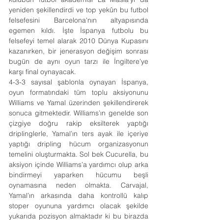
yeniden şekillendirdi ve top yekûn bu futbol 
felsefesini Barcelona'nın altyapısında 
egemen kıldı. İşte İspanya futbolu bu 
felsefeyi temel alarak 2010 Dünya Kupasını 
kazanırken, bir jenerasyon değişim sonrası 
bugün de aynı oyun tarzı ile İngiltere’ye 
karşı final oynayacak.
4-3-3 sayısal şablonla oynayan İspanya, 
oyun formatındaki tüm toplu aksiyonunu 
Williams ve Yamal üzerinden şekillendirerek 
sonuca gitmektedir. Williams’ın genelde son 
çizgiye doğru rakip eksilterek yaptığı 
driplinglerle, Yamal’ın ters ayak ile içeriye 
yaptığı dripling hücum organizasyonun 
temelini oluşturmakta. Sol bek Cucurella, bu 
aksiyon içinde Williams’a yardımcı olup arka 
bindirmeyi yaparken hücumu beşli 
oynamasına neden olmakta. Carvajal, 
Yamal’ın arkasında daha kontrollü kalıp 
stoper oyununa yardımcı olacak şekilde 
yukarıda pozisyon almaktadır ki bu birazda 