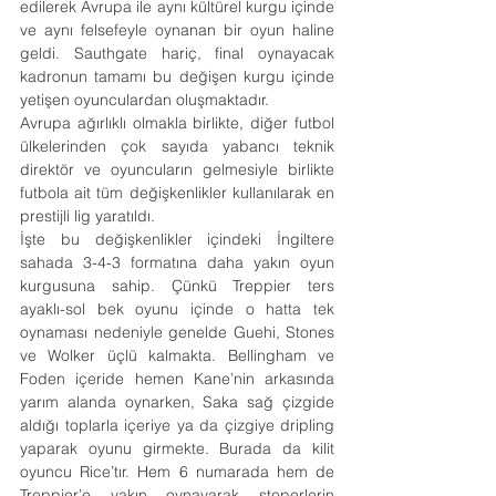
edilerek Avrupa ile aynı kültürel kurgu içinde 
ve aynı felsefeyle oynanan bir oyun haline 
geldi. Sauthgate hariç, final oynayacak 
kadronun tamamı bu değişen kurgu içinde 
yetişen oyunculardan oluşmaktadır.
Avrupa ağırlıklı olmakla birlikte, diğer futbol 
ülkelerinden çok sayıda yabancı teknik 
direktör ve oyuncuların gelmesiyle birlikte 
futbola ait tüm değişkenlikler kullanılarak en 
prestijli lig yaratıldı.
İşte bu değişkenlikler içindeki İngiltere 
sahada 3-4-3 formatına daha yakın oyun 
kurgusuna sahip. Çünkü Treppier ters 
ayaklı-sol bek oyunu içinde o hatta tek 
oynaması nedeniyle genelde Guehi, Stones 
ve Wolker üçlü kalmakta. Bellingham ve 
Foden içeride hemen Kane’nin arkasında 
yarım alanda oynarken, Saka sağ çizgide 
aldığı toplarla içeriye ya da çizgiye dripling 
yaparak oyunu girmekte. Burada da kilit 
oyuncu Rice’tır. Hem 6 numarada hem de 
Treppier’e yakın oynayarak stoperlerin 