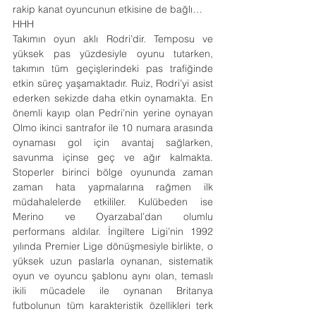
rakip kanat oyuncunun etkisine de bağlı…
HHH
Takımın oyun aklı Rodri’dir. Temposu ve 
yüksek pas yüzdesiyle oyunu tutarken, 
takımın tüm geçişlerindeki pas trafiğinde 
etkin süreç yaşamaktadır. Ruiz, Rodri’yi asist 
ederken sekizde daha etkin oynamakta. En 
önemli kayıp olan Pedri’nin yerine oynayan 
Olmo ikinci santrafor ile 10 numara arasında 
oynaması gol için avantaj sağlarken, 
savunma içinse geç ve ağır kalmakta. 
Stoperler birinci bölge oyununda zaman 
zaman hata yapmalarına rağmen ilk 
müdahalelerde etkililer. Kulübeden ise 
Merino ve Oyarzabal’dan olumlu 
performans aldılar. İngiltere Ligi’nin 1992 
yılında Premier Lige dönüşmesiyle birlikte, o 
yüksek uzun paslarla oynanan, sistematik 
oyun ve oyuncu şablonu aynı olan, temaslı 
ikili mücadele ile oynanan Britanya 
futbolunun tüm karakteristik özellikleri terk 