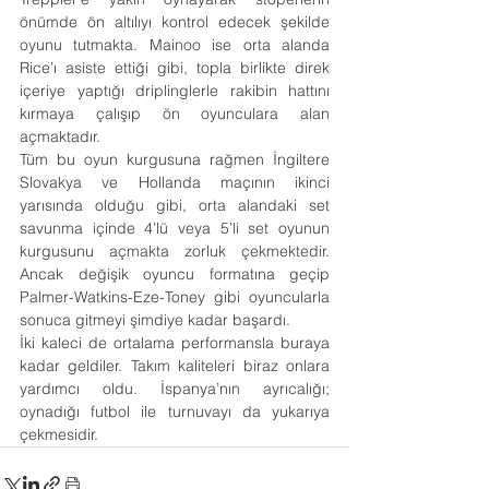
önümde ön altılıyı kontrol edecek şekilde 
oyunu tutmakta. Mainoo ise orta alanda 
Rice’ı asiste ettiği gibi, topla birlikte direk 
içeriye yaptığı driplinglerle rakibin hattını 
kırmaya çalışıp ön oyunculara alan 
açmaktadır.
Tüm bu oyun kurgusuna rağmen İngiltere 
Slovakya ve Hollanda maçının ikinci 
yarısında olduğu gibi, orta alandaki set 
savunma içinde 4’lü veya 5’li set oyunun 
kurgusunu açmakta zorluk çekmektedir. 
Ancak değişik oyuncu formatına geçip 
Palmer-Watkins-Eze-Toney gibi oyuncularla 
sonuca gitmeyi şimdiye kadar başardı.
İki kaleci de ortalama performansla buraya 
kadar geldiler. Takım kaliteleri biraz onlara 
yardımcı oldu. İspanya’nın ayrıcalığı; 
oynadığı futbol ile turnuvayı da yukarıya 
çekmesidir.