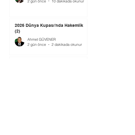
2 gün önce
10 dakikada okunur
2026 Dünya Kupası'nda Hakemlik
(2)
Ahmet GÜVENER
2 gün önce
2 dakikada okunur
TMOK’da Yeni Dönem: Şimdi Ne
Yapılmalı?
Ömer GÜRSOY
4 gün önce
4 dakikada okunur
Gündem