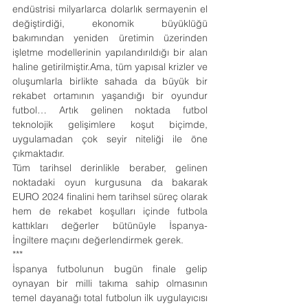
endüstrisi milyarlarca dolarlık sermayenin el 
değiştirdiği, ekonomik büyüklüğü 
bakımından yeniden üretimin üzerinden 
işletme modellerinin yapılandırıldığı bir alan 
haline getirilmiştir.Ama, tüm yapısal krizler ve 
oluşumlarla birlikte sahada da büyük bir 
rekabet ortamının yaşandığı bir oyundur 
futbol… Artık gelinen noktada futbol 
teknolojik gelişimlere koşut biçimde, 
uygulamadan çok seyir niteliği ile öne 
çıkmaktadır.
Tüm tarihsel derinlikle beraber, gelinen 
noktadaki oyun kurgusuna da bakarak 
EURO 2024 finalini hem tarihsel süreç olarak 
hem de rekabet koşulları içinde futbola 
kattıkları değerler bütünüyle İspanya-
İngiltere maçını değerlendirmek gerek.
***
İspanya futbolunun bugün finale gelip 
oynayan bir milli takıma sahip olmasının 
temel dayanağı total futbolun ilk uygulayıcısı 