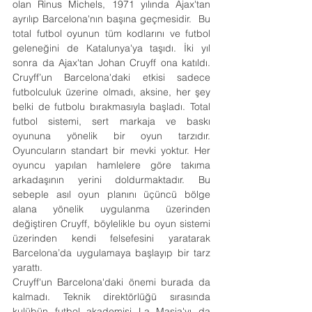
olan Rinus Michels, 1971 yılında Ajax'tan 
ayrılıp Barcelona'nın başına geçmesidir.  Bu 
total futbol oyunun tüm kodlarını ve futbol 
geleneğini de Katalunya'ya taşıdı. İki yıl 
sonra da Ajax'tan Johan Cruyff ona katıldı. 
Cruyff’un Barcelona'daki etkisi sadece 
futbolculuk üzerine olmadı, aksine, her şey 
belki de futbolu bırakmasıyla başladı. Total 
futbol sistemi, sert markaja ve baskı 
oyununa yönelik bir oyun tarzıdır. 
Oyuncuların standart bir mevki yoktur. Her 
oyuncu yapılan hamlelere göre takıma 
arkadaşının yerini doldurmaktadır. Bu 
sebeple asıl oyun planını üçüncü bölge 
alana yönelik uygulanma üzerinden 
değiştiren Cruyff, böylelikle bu oyun sistemi 
üzerinden kendi felsefesini yaratarak 
Barcelona’da uygulamaya başlayıp bir tarz 
yarattı.
Cruyff'un Barcelona'daki önemi burada da 
kalmadı. Teknik direktörlüğü sırasında 
kulübün futbol akademisi La Masia'yı da 