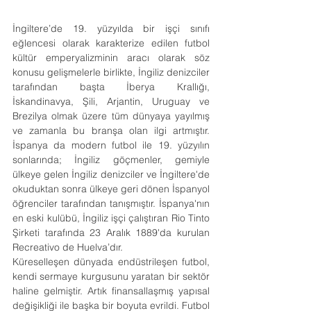
İngiltere’de 19. yüzyılda bir işçi sınıfı 
eğlencesi olarak karakterize edilen futbol 
kültür emperyalizminin aracı olarak söz 
konusu gelişmelerle birlikte, İngiliz denizciler 
tarafından başta İberya Krallığı, 
İskandinavya, Şili, Arjantin, Uruguay ve 
Brezilya olmak üzere tüm dünyaya yayılmış 
ve zamanla bu branşa olan ilgi artmıştır. 
İspanya da modern futbol ile 19. yüzyılın 
sonlarında; İngiliz göçmenler, gemiyle 
ülkeye gelen İngiliz denizciler ve İngiltere'de 
okuduktan sonra ülkeye geri dönen İspanyol 
öğrenciler tarafından tanışmıştır. İspanya'nın 
en eski kulübü, İngiliz işçi çalıştıran Rio Tinto 
Şirketi tarafında 23 Aralık 1889'da kurulan 
Recreativo de Huelva’dır.
Küreselleşen dünyada endüstrileşen futbol, 
kendi sermaye kurgusunu yaratan bir sektör 
haline gelmiştir. Artık finansallaşmış yapısal 
değişikliği ile başka bir boyuta evrildi. Futbol 