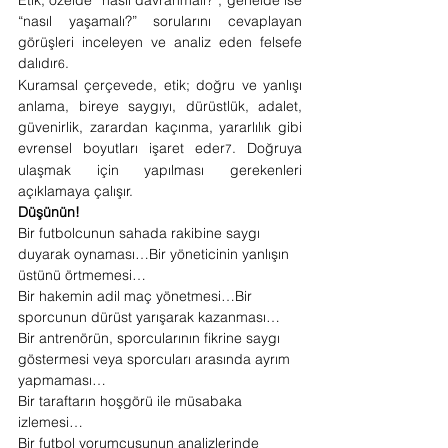
Etik, özelde “nasıl davranmalı?”, genelde ise 
“nasıl yaşamalı?” sorularını cevaplayan 
görüşleri inceleyen ve analiz eden felsefe 
dalıdır
.
6
Kuramsal çerçevede, etik; doğru ve yanlışı 
anlama, bireye saygıyı, dürüstlük, adalet, 
güvenirlik, zarardan kaçınma, yararlılık gibi 
evrensel boyutları işaret eder
. Doğruya 
7
ulaşmak için yapılması gerekenleri 
açıklamaya çalışır.
Düşünün!
Bir futbolcunun sahada rakibine saygı 
duyarak oynaması…Bir yöneticinin yanlışın 
üstünü örtmemesi…
Bir hakemin adil maç yönetmesi…Bir 
sporcunun dürüst yarışarak kazanması…
Bir antrenörün, sporcularının fikrine saygı 
göstermesi veya sporcuları arasında ayrım 
yapmaması…
Bir taraftarın hoşgörü ile müsabaka 
izlemesi…
Bir futbol yorumcusunun analizlerinde 