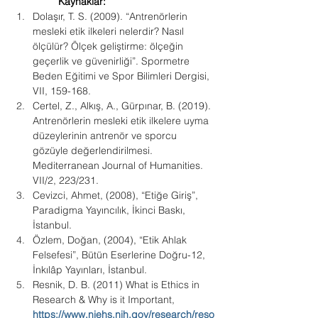
Kaynaklar:
Dolaşır, T. S. (2009). “Antrenörlerin 
mesleki etik ilkeleri nelerdir? Nasıl 
ölçülür? Ölçek geliştirme: ölçeğin 
geçerlik ve güvenirliği”. Spormetre 
Beden Eğitimi ve Spor Bilimleri Dergisi, 
VII, 159-168.
Certel, Z., Alkış, A., Gürpınar, B. (2019). 
Antrenörlerin mesleki etik ilkelere uyma 
düzeylerinin antrenör ve sporcu 
gözüyle değerlendirilmesi. 
Mediterranean Journal of Humanities. 
VII/2, 223/231.
Cevizci, Ahmet, (2008), “Etiğe Giriş”, 
Paradigma Yayıncılık, İkinci Baskı, 
İstanbul.
Özlem, Doğan, (2004), “Etik Ahlak 
Felsefesi”, Bütün Eserlerine Doğru-12, 
İnkılâp Yayınları, İstanbul.
Resnik, D. B. (2011) What is Ethics in 
Research & Why is it Important, 
https://www.niehs.nih.gov/research/reso