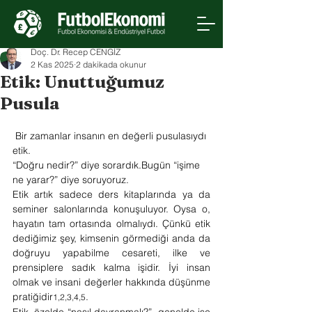
Doç. Dr. Recep CENGİZ
2 Kas 2025
2 dakikada okunur
Etik: Unuttuğumuz
Pusula
Bir zamanlar insanın en değerli pusulasıydı 
etik.
“Doğru nedir?” diye sorardık.Bugün “işime 
ne yarar?” diye soruyoruz.
Etik artık sadece ders kitaplarında ya da 
seminer salonlarında konuşuluyor. Oysa o, 
hayatın tam ortasında olmalıydı. Çünkü etik 
dediğimiz şey, kimsenin görmediği anda da 
doğruyu yapabilme cesareti, ilke ve 
prensiplere sadık kalma işidir. İyi insan 
olmak ve insani değerler hakkında düşünme 
pratiğidir
.
1,2,3,4,5