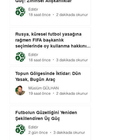
Güç: Zihinsel Alışkanlıklar
Editör
18 saat önce
2 dakikada okunur
Rusya, küresel futbol yasağına
rağmen FIFA başkanlık
seçimlerinde oy kullanma hakkını
elinde tutuyor.
Editör
18 saat önce
3 dakikada okunur
Topun Gölgesinde İktidar: Dün
Yasak, Bugün Araç
Müslüm GÜLHAN
19 saat önce
2 dakikada okunur
Futbolun Güzelliğini Yeniden
Şekillendiren Üç Güç
Editör
2 gün önce
3 dakikada okunur