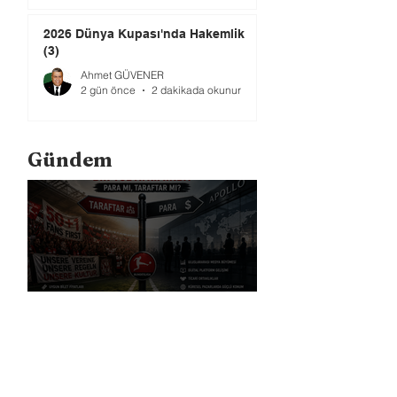
2026 Dünya Kupası'nda Hakemlik
(3)
Ahmet GÜVENER
2 gün önce
2 dakikada okunur
Gündem
Bundesliga Bir Yol Ayrımında: Para
mı, Taraftar mı?