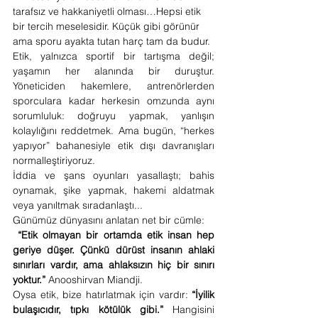
tarafsız ve hakkaniyetli olması…Hepsi etik 
bir tercih meselesidir. Küçük gibi görünür 
ama sporu ayakta tutan harç tam da budur.
Etik, yalnızca sportif bir tartışma değil; 
yaşamın her alanında bir duruştur. 
Yöneticiden hakemlere, antrenörlerden 
sporculara kadar herkesin omzunda aynı 
sorumluluk: doğruyu yapmak, yanlışın 
kolaylığını reddetmek. Ama bugün, “herkes 
yapıyor” bahanesiyle etik dışı davranışları 
normalleştiriyoruz.
İddia ve şans oyunları yasallaştı; bahis 
oynamak, şike yapmak, hakemi aldatmak 
veya yanıltmak sıradanlaştı...
Günümüz dünyasını anlatan net bir cümle:
 “Etik olmayan bir ortamda etik insan hep 
geriye düşer. Çünkü dürüst insanın ahlaki 
sınırları vardır, ama ahlaksızın hiç bir sınırı 
yoktur.”
 Anooshirvan Miandji.
Oysa etik, bize hatırlatmak için vardır: 
“İyilik 
bulaşıcıdır, tıpkı kötülük gibi.”
 Hangisini 