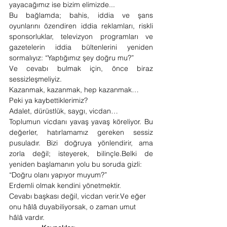
yayacağımız ise bizim elimizde...
Bu bağlamda; bahis, iddia ve şans 
oyunlarını özendiren iddia reklamları, riskli 
sponsorluklar, televizyon programları ve 
gazetelerin iddia bültenlerini yeniden 
sormalıyız: “Yaptığımız şey doğru mu?”
Ve cevabı bulmak için, önce biraz 
sessizleşmeliyiz.
Kazanmak, kazanmak, hep kazanmak…
Peki ya kaybettiklerimiz?
Adalet, dürüstlük, saygı, vicdan…
Toplumun vicdanı yavaş yavaş köreliyor. Bu 
değerler, hatırlamamız gereken sessiz 
pusuladır. Bizi doğruya yönlendirir, ama 
zorla değil; isteyerek, bilinçle.Belki de 
yeniden başlamanın yolu bu soruda gizli:
“Doğru olanı yapıyor muyum?”
Erdemli olmak kendini yönetmektir.
Cevabı başkası değil, vicdan 
verir.Ve
 eğer 
onu hâlâ duyabiliyorsak, o zaman umut 
hâlâ vardır.