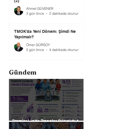
(2)
Ahmet GÜVENER
3 gün önce
2 dakikada okunur
TMOK’da Yeni Dönem: Şimdi Ne
Yapılmalı?
Ömer GÜRSOY
5 gün önce
4 dakikada okunur
Gündem
Premier Lig’de Transfer Çılgınlığı 1
Milyar Sterlin'i Aştı