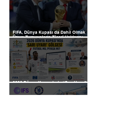
FIFA, Dünya Kupası da Dahil Olmak
Üzere Turnuvaların Ticari Haklarını
Özel Yatırımcılara Satacağını Açıkladı!
2026 Dünya Kupası’nda “Sarı Uyarı”
Gölgesi: Futbol mu, Piyasa mı?
Futbolun Yeni Oyun Kurucusu Yapay
Zekâ: Chelsea Sahada ve Ofiste
Devrim Peşinde