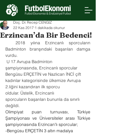
Doç. Dr. Recep CENGİZ
22 Kas 2017
1 dakikada okunur
Erzincan’da Bir Bedenci!
  2018 yılına Erzincanlı sporcuların 
Badminton branşındaki başarıları damga 
vurdu. 
 U 17 Avrupa Badminton 
şampiyonasında, Ercincanlı sporcular 
Bengüsu ERÇETİN ve Nazlıcan İNCİ çift 
kadınlar kategorisinde ülkemize Avrupa 
2.liğini kazandıran ilk sporcu 
oldular. Üstelik, Ercincanlı 
sporcuların başarıları bununla da sınırlı 
değildi.
Olimpiyat puan turnuvası, Türkiye 
Şampiyonası ve Üniversiteler arası Türkiye 
şampiyonasında Erzincan'lı sporcular;
-Bengüsu ERÇETİN 3 altın madalya 