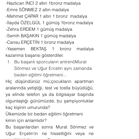
-Nazlıcan İNCİ 2 altın 1bronz madalya 
-Emre SÖNMEZ 2 altın madalya  
-Mehmet ÇAPAR 1 altın 1 bronz  madalya
-İlayda ÖZELGÜL 1 gümüş 1bronz madalya
-Zehra ERDEM 1 gümüş madalya
-Semih BAŞAKIN 1 gümüş madalya 
-Cansu ERÇETİN 1 bronz madalya 
-Yasemen BEKTAŞ 1 bronz madalya 
kazanma başarısı gösterdiler. 
Bu başarılı sporcuların antrenöMurat 
Sönmez ve Uğur Ercetin aynı zamanda 
beden eğitimi öğretmeni...
Hiç düşündünüz mü;çocukların apartman 
aralarında yetiştiği, test ve tostla büyüdüğü, 
ya elinde telefon ya da bilgisayar başında 
olgunlaştığı günümüzde, bu şampiyonluklar 
kaç kişinin umurunda?
Ülkemizde bir beden eğitimi öğretmeni 
kimin için anlamlıdır?
Bu başarılardan sonra Murat Sönmez ve 
Uğur Erçetin’in ne hissettiğini veya ne 