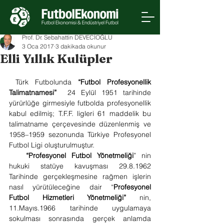
Prof. Dr. Sebahattin DEVECİOĞLU
3 Oca 2017
3 dakikada okunur
Elli Yıllık Kulüpler
 Türk Futbolunda 
“Futbol Profesyonellik 
Talimatnamesi”
  24 Eylül 1951 tarihinde 
yürürlüğe girmesiyle futbolda profesyonellik 
kabul edilmiş; T.F.F. ligleri 61 maddelik bu 
talimatname çerçevesinde düzenlenmiş ve 
1958–1959 sezonunda Türkiye Profesyonel 
Futbol Ligi oluşturulmuştur.
“Profesyonel Futbol Yönetmeliği
” nin 
hukuki statüye kavuşması 29.8.1962 
Tarihinde gerçekleşmesine rağmen işlerin 
nasıl yürütüleceğine dair “
Profesyonel 
Futbol Hizmetleri Yönetmeliği” 
nin, 
11.Mayıs.1966 tarihinde uygulamaya 
sokulması sonrasında gerçek anlamda 