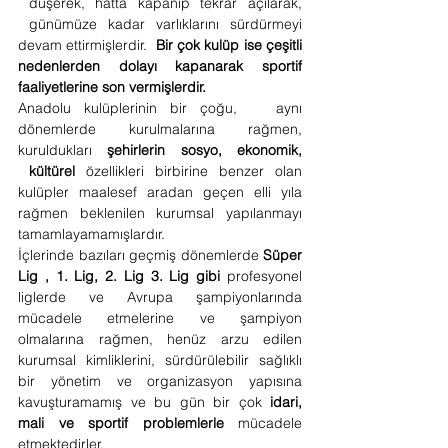
düşerek, hatta kapanıp tekrar açılarak, 
günümüze kadar varlıklarını sürdürmeyi 
devam ettirmişlerdir. 
Bir çok kulüp ise çeşitli 
nedenlerden dolayı kapanarak sportif 
faaliyetlerine son vermişlerdir.
Anadolu kulüplerinin bir çoğu, 
aynı 
dönemlerde kurulmalarına rağmen, 
kuruldukları 
şehirlerin sosyo, ekonomik, 
kültürel 
özellikleri birbirine benzer olan 
kulüpler maalesef aradan geçen elli yıla 
rağmen beklenilen kurumsal yapılanmayı 
tamamlayamamışlardır.
İçlerinde bazıları geçmiş dönemlerde 
Süper 
Lig , 1. Lig, 2. Lig 3. Lig gibi
 profesyonel 
liglerde ve Avrupa şampiyonlarında 
mücadele etmelerine ve şampiyon 
olmalarına rağmen, henüz arzu edilen 
kurumsal kimliklerini, sürdürülebilir sağlıklı 
bir yönetim ve organizasyon yapısına 
kavuşturamamış ve bu gün bir çok 
idari, 
mali ve sportif problemlerle
 mücadele 
etmektedirler.