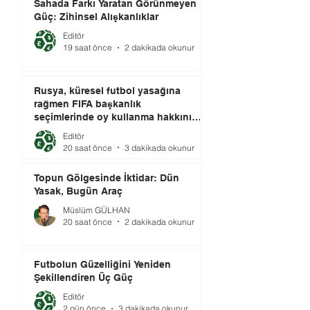
Sahada Farkı Yaratan Görünmeyen
Güç: Zihinsel Alışkanlıklar
Editör
19 saat önce
2 dakikada okunur
Rusya, küresel futbol yasağına
rağmen FIFA başkanlık
seçimlerinde oy kullanma hakkını
elinde tutuyor.
Editör
20 saat önce
3 dakikada okunur
Topun Gölgesinde İktidar: Dün
Yasak, Bugün Araç
Müslüm GÜLHAN
20 saat önce
2 dakikada okunur
Futbolun Güzelliğini Yeniden
Şekillendiren Üç Güç
Editör
2 gün önce
3 dakikada okunur