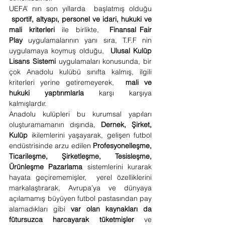
UEFA’ nın son yıllarda  başlatmış olduğu 
sportif, altyapı, personel ve idari, hukuki ve 
mali  kriterleri
  ile  birlikte, 
Finansal Fair 
Play
 uygulamalarının yanı sıra, T.F.F nin 
uygulamaya koymuş olduğu,  
Ulusal Kulüp 
Lisans Sistemi
 uygulamaları konusunda, bir 
çok Anadolu kulübü sınıfta kalmış, ilgili 
kriterleri yerine getiremeyerek, 
mali ve 
hukuki yaptırımlarla
 karşı karşıya 
kalmışlardır.
Anadolu kulüpleri bu kurumsal yapıları 
oluşturamamanın dışında, 
Dernek, Şirket, 
Kulüp
 ikilemlerini yaşayarak, gelişen futbol 
endüstrisinde arzu edilen 
Profesyonelleşme, 
Ticarileşme, Şirketleşme, Tesisleşme, 
Ürünleşme Pazarlama
 sistemlerini kurarak 
hayata geçirememişler, 
yerel özelliklerini 
markalaştırarak, Avrupa’ya ve dünyaya 
açılamamış büyüyen futbol pastasından pay 
alamadıkları gibi 
var olan kaynakları da 
fütursuzca harcayarak tüketmişler 
ve 