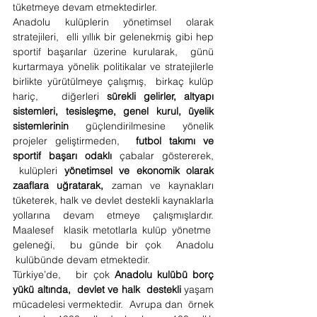
tüketmeye devam etmektedirler. 
Anadolu kulüplerin yönetimsel olarak 
stratejileri, 
elli yıllık bir gelenekmiş gibi hep 
sportif başarılar üzerine kurularak,  günü 
kurtarmaya yönelik politikalar ve stratejilerle 
birlikte yürütülmeye çalışmış, 
birkaç kulüp 
hariç,  
diğerleri 
sürekli gelirler, altyapı 
sistemleri, tesisleşme, genel kurul, üyelik 
sistemlerinin 
güçlendirilmesine yönelik 
projeler geliştirmeden, 
futbol takımı ve 
sportif başarı odaklı
 çabalar göstererek, 
kulüpleri 
yönetimsel ve ekonomik olarak 
zaaflara uğratarak,
zaman ve kaynakları 
tüketerek, halk ve devlet destekli kaynaklarla 
yollarına devam etmeye çalışmışlardır. 
Maalesef  klasik metotlarla kulüp yönetme  
geleneği, 
bu günde bir çok  Anadolu 
kulübünde devam etmektedir.
Türkiye’de,   bir çok 
Anadolu kulübü borç 
yükü altında, 
devlet ve halk  destekli
 yaşam 
mücadelesi vermektedir. 
Avrupa dan 
örnek 