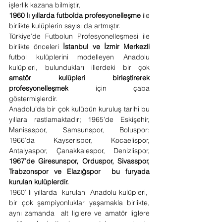
işlerlik kazana bilmiştir,
1960 lı yıllarda futbolda profesyonelleşme
 ile 
birlikte kulüplerin sayısı da artmıştır.
Türkiye’de Futbolun Profesyonelleşmesi ile 
birlikte önceleri 
İstanbul ve İzmir Merkezli 
futbol kulüplerini modelleyen Anadolu 
kulüpleri, bulundukları illerdeki bir çok 
amatör kulüpleri birleştirerek 
profesyonelleşmek
 için çaba 
göstermişlerdir.
Anadolu’da bir çok kulübün kuruluş tarihi bu 
yıllara rastlamaktadır; 1965’de Eskişehir, 
Manisaspor, Samsunspor, Boluspor: 
1966’da Kayserispor, Kocaelispor, 
Antalyaspor, Çanakkalespor, Denizlispor,
1967’de Giresunspor, Orduspor, Sivasspor, 
Trabzonspor ve Elazığspor  bu furyada 
kurulan kulüplerdir.
1960’ lı yıllarda  kurulan 
Anadolu kulüpleri,  
bir çok şampiyonluklar yaşamakla birlikte, 
aynı zamanda  alt liglere ve amatör liglere 