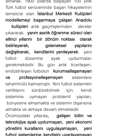
alınarak, 1900 yıllarda başlayan 100 yıllık 
Türk futbol serüveninde başarı hikayelerinin 
temsilcisi olan 
İstanbul Merkezli Kulüpleri 
modellemeyi başarmaya çalışan Anadolu 
kulüpleri
 artık geçmişlerinden  dersler 
çıkararak, 
yarım asırlık öğrenme süreci olan 
ellinci yıllarını 
bir dönüm noktası  olarak 
belirleyerek, 
geleneksel yapılarını 
değiştirerek, 
kendilerini yenileyerek
, 
yeni 
futbol düzenine ayak uydurmaları 
gerekmektedir. Bu gün artık ticarileşen, 
endüstrileşen futbolun  
kurumsallaşamayan 
ve profesyonelleşemeyen
 sistemlere 
tahammülü kalmamıştır. Yeni futbol sistemleri 
varlıklarını sürdürebilmek için, kendi 
sistemine uymayan problemli yapıları, 
bünyesine almamakta ve sistemin dışarısına 
atmakta ve atmaya devam etmektedir.
Önümüzdeki yıllarda
, 
gelişen bilim ve 
teknolojiye ayak uydurmayan,  yeni ekonomi 
yönetimi kurallarını uygulayamayan, 
yeni 
futbol sistemlerine kendisini uyarlayamayan 