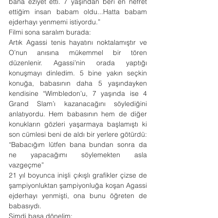
bana eziyet etti. 7 yaşından beri en nefret 
ettiğim insan babam oldu...Hatta babam 
ejderhayı yenmemi istiyordu.”
Filmi sona saralım burada:
Artık Agassi tenis hayatını noktalamıştır ve 
O’nun anısına mükemmel bir tören 
düzenlenir. Agassi’nin orada yaptığı 
konuşmayı dinledim. 5 bine yakın seçkin 
konuğa, babasının daha 5 yaşındayken 
kendisine “Wimbledon’u, 7 yaşında ise 4 
Grand Slam’ı kazanacağını söylediğini 
anlatıyordu. Hem babasının hem de diğer 
konukların gözleri yaşarmaya başlamıştı ki 
son cümlesi beni de aldı bir yerlere götürdü:
“Babacığım lütfen bana bundan sonra da 
ne yapacağımı söylemekten asla 
vazgeçme”
21 yıl boyunca inişli çıkışlı grafikler çizse de 
şampiyonluktan şampiyonluğa koşan Agassi 
ejderhayı yenmişti, ona bunu öğreten de 
babasıydı.
Şimdi başa dönelim: