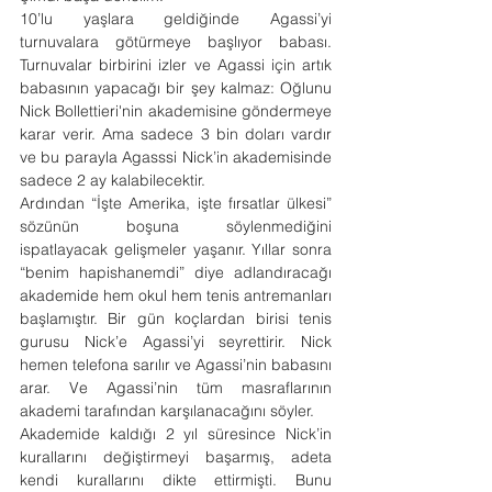
10’lu yaşlara geldiğinde Agassi’yi 
turnuvalara götürmeye başlıyor babası. 
Turnuvalar birbirini izler ve Agassi için artık 
babasının yapacağı bir şey kalmaz: Oğlunu 
Nick Bollettieri'nin akademisine göndermeye 
karar verir. Ama sadece 3 bin doları vardır 
ve bu parayla Agasssi Nick’in akademisinde 
sadece 2 ay kalabilecektir.
Ardından “İşte Amerika, işte fırsatlar ülkesi” 
sözünün boşuna söylenmediğini 
ispatlayacak gelişmeler yaşanır. Yıllar sonra 
“benim hapishanemdi” diye adlandıracağı 
akademide hem okul hem tenis antremanları 
başlamıştır. Bir gün koçlardan birisi tenis 
gurusu Nick’e Agassi’yi seyrettirir. Nick 
hemen telefona sarılır ve Agassi’nin babasını 
arar. Ve Agassi’nin tüm masraflarının 
akademi tarafından karşılanacağını söyler.
Akademide kaldığı 2 yıl süresince Nick’in 
kurallarını değiştirmeyi başarmış, adeta 
kendi kurallarını dikte ettirmişti. Bunu 