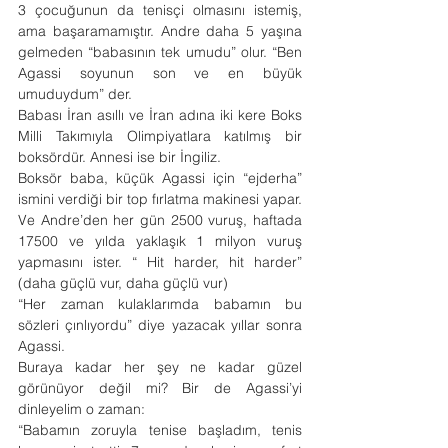
3 çocuğunun da tenisçi olmasını istemiş, 
ama başaramamıştır. Andre daha 5 yaşına 
gelmeden “babasının tek umudu” olur. “Ben 
Agassi soyunun son ve en büyük 
umuduydum” der.
Babası İran asıllı ve İran adına iki kere Boks 
Milli Takımıyla Olimpiyatlara katılmış bir 
boksördür. Annesi ise bir İngiliz.
Boksör baba, küçük Agassi için “ejderha” 
ismini verdiği bir top fırlatma makinesi yapar. 
Ve Andre’den her gün 2500 vuruş, haftada 
17500 ve yılda yaklaşık 1 milyon vuruş 
yapmasını ister. “ Hit harder, hit harder” 
(daha güçlü vur, daha güçlü vur)
“Her zaman kulaklarımda babamın bu 
sözleri çınlıyordu” diye yazacak yıllar sonra 
Agassi.
Buraya kadar her şey ne kadar güzel 
görünüyor değil mi? Bir de Agassi’yi 
dinleyelim o zaman:
“Babamın zoruyla tenise başladım, tenis 