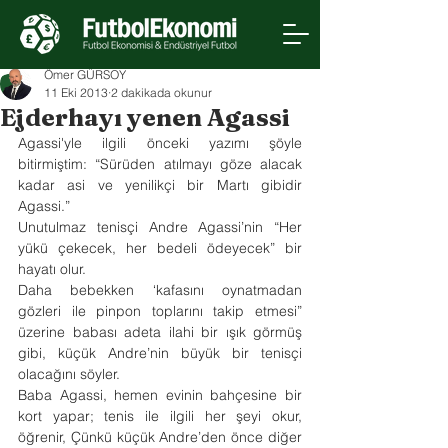
Ömer GÜRSOY
11 Eki 2013
2 dakikada okunur
Ejderhayı yenen Agassi
Agassi'yle ilgili önceki yazımı şöyle 
bitirmiştim: “Sürüden atılmayı göze alacak 
kadar asi ve yenilikçi bir Martı gibidir 
Agassi.”
Unutulmaz tenisçi Andre Agassi’nin “Her 
yükü çekecek, her bedeli ödeyecek” bir 
hayatı olur.
Daha bebekken ‘kafasını oynatmadan 
gözleri ile pinpon toplarını takip etmesi” 
üzerine babası adeta ilahi bir ışık görmüş 
gibi, küçük Andre’nin büyük bir tenisçi 
olacağını söyler.
Baba Agassi, hemen evinin bahçesine bir 
kort yapar; tenis ile ilgili her şeyi okur, 
öğrenir, Çünkü küçük Andre’den önce diğer 