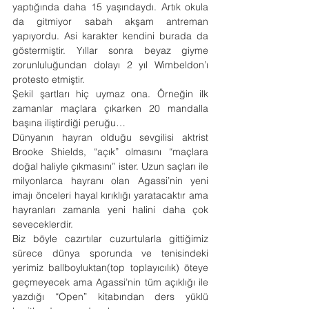
yaptığında daha 15 yaşındaydı. Artık okula 
da gitmiyor sabah akşam antreman 
yapıyordu. Asi karakter kendini burada da 
göstermiştir. Yıllar sonra beyaz giyme 
zorunluluğundan dolayı 2 yıl Wimbeldon’ı 
protesto etmiştir.
Şekil şartları hiç uymaz ona. Örneğin ilk 
zamanlar maçlara çıkarken 20 mandalla 
başına iliştirdiği peruğu…  
Dünyanın hayran olduğu sevgilisi aktrist 
Brooke Shields, “açık” olmasını “maçlara 
doğal haliyle çıkmasını” ister. Uzun saçları ile 
milyonlarca hayranı olan Agassi’nin yeni 
imajı önceleri hayal kırıklığı yaratacaktır ama 
hayranları zamanla yeni halini daha çok 
seveceklerdir.
Biz böyle cazırtılar cuzurtularla gittiğimiz 
sürece dünya sporunda ve tenisindeki 
yerimiz ballboyluktan(top toplayıcılık) öteye 
geçmeyecek ama Agassi’nin tüm açıklığı ile 
yazdığı “Open” kitabından ders yüklü 