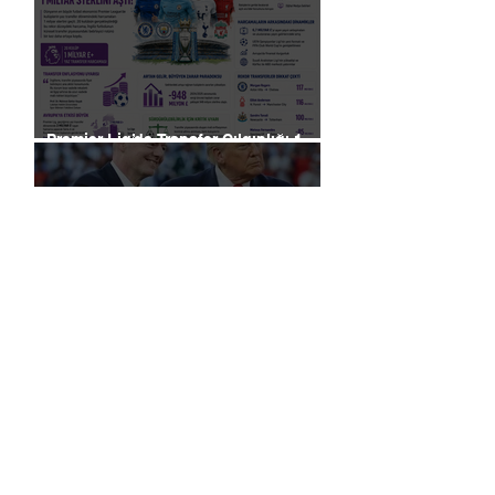
Premier Lig’de Transfer Çılgınlığı 1
Milyar Sterlin'i Aştı
FIFA, Dünya Kupası da Dahil Olmak
Üzere Turnuvaların Ticari Haklarını
Özel Yatırımcılara Satacağını Açıkladı!
2026 Dünya Kupası’nda “Sarı Uyarı”
Gölgesi: Futbol mu, Piyasa mı?