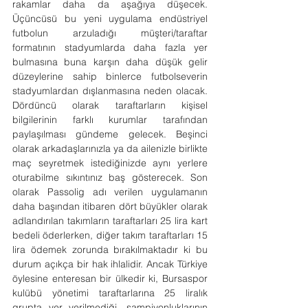
rakamlar daha da aşağıya düşecek. 
Üçüncüsü bu yeni uygulama endüstriyel 
futbolun arzuladığı müşteri/taraftar 
formatının stadyumlarda daha fazla yer 
bulmasına buna karşın daha düşük gelir 
düzeylerine sahip binlerce futbolseverin 
stadyumlardan dışlanmasına neden olacak. 
Dördüncü olarak taraftarların kişisel 
bilgilerinin farklı kurumlar tarafından 
paylaşılması gündeme gelecek. Beşinci 
olarak arkadaşlarınızla ya da ailenizle birlikte 
maç seyretmek istediğinizde aynı yerlere 
oturabilme sıkıntınız baş gösterecek. Son 
olarak Passolig adı verilen uygulamanın 
daha başından itibaren dört büyükler olarak 
adlandırılan takımların taraftarları 25 lira kart 
bedeli öderlerken, diğer takım taraftarları 15 
lira ödemek zorunda bırakılmaktadır ki bu 
durum açıkça bir hak ihlalidir. Ancak Türkiye 
öylesine enteresan bir ülkedir ki, Bursaspor 
kulübü yönetimi taraftarlarına 25 liralık 
grupta yer verilmediği, şampiyonluklarının 