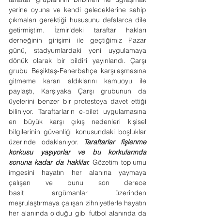
yerine oyuna ve kendi geleceklerine sahip 
çıkmaları gerektiği hususunu defalarca dile 
getirmiştim. İzmir’deki taraftar hakları 
derneğinin girişimi ile geçtiğimiz Pazar 
günü, stadyumlardaki yeni uygulamaya 
dönük olarak bir bildiri yayınlandı. Çarşı 
grubu Beşiktaş-Fenerbahçe karşılaşmasına 
gitmeme kararı aldıklarını kamuoyu ile 
paylaştı, Karşıyaka Çarşı grubunun da 
üyelerini benzer bir protestoya davet ettiği 
biliniyor. Taraftarların e-bilet uygulamasına 
en büyük karşı çıkış nedenleri kişisel 
bilgilerinin güvenliği konusundaki boşluklar 
üzerinde odaklanıyor. 
Taraftarlar fişlenme 
korkusu yaşıyorlar ve bu korkularında 
sonuna kadar da haklılar. 
Gözetim toplumu 
imgesini hayatın her alanına yaymaya 
çalışan ve bunu son derece 
basit argümanlar üzerinden 
meşrulaştırmaya çalışan zihniyetlerle hayatın 
her alanında olduğu gibi futbol alanında da 