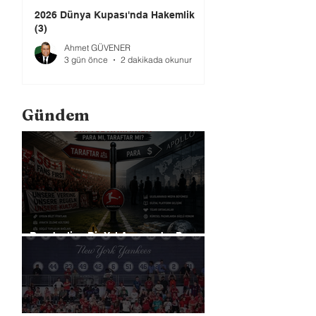
2026 Dünya Kupası'nda Hakemlik
(3)
Ahmet GÜVENER
3 gün önce
2 dakikada okunur
Gündem
Bundesliga Bir Yol Ayrımında: Para
mı, Taraftar mı?