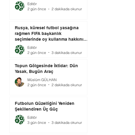
Editör
2 gün önce
2 dakikada okunur
Rusya, küresel futbol yasağına
rağmen FIFA başkanlık
seçimlerinde oy kullanma hakkını
elinde tutuyor.
Editör
2 gün önce
3 dakikada okunur
Topun Gölgesinde İktidar: Dün
Yasak, Bugün Araç
Müslüm GÜLHAN
2 gün önce
2 dakikada okunur
Futbolun Güzelliğini Yeniden
Şekillendiren Üç Güç
Editör
3 gün önce
3 dakikada okunur