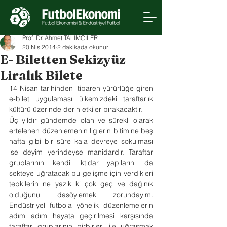
Prof. Dr. Ahmet TALİMCİLER
20 Nis 2014
2 dakikada okunur
E- Biletten Sekizyüz
Liralık Bilete
​14 Nisan tarihinden itibaren yürürlüğe giren 
e-bilet uygulaması ülkemizdeki taraftarlık 
kültürü üzerinde derin etkiler bırakacaktır.
Üç yıldır gündemde olan ve sürekli olarak 
ertelenen düzenlemenin liglerin bitimine beş 
hafta gibi bir süre kala devreye sokulması 
ise deyim yerindeyse manidardır. Taraftar 
gruplarının kendi iktidar yapılarını da 
sekteye uğratacak bu gelişme için verdikleri 
tepkilerin ne yazık ki çok geç ve dağınık 
olduğunu dasöylemek zorundayım. 
Endüstriyel futbola yönelik düzenlemelerin 
adım adım hayata geçirilmesi karşısında 
taraftar gruplarının birbirleri ile uğraşmak 