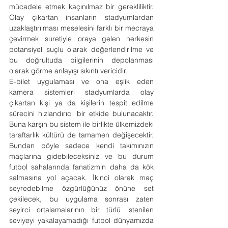
mücadele etmek kaçınılmaz bir gerekliliktir. 
Olay çıkartan insanların stadyumlardan 
uzaklaştırılması meselesini farklı bir mecraya 
çevirmek suretiyle oraya gelen herkesin 
potansiyel suçlu olarak değerlendirilme ve 
bu doğrultuda bilgilerinin depolanması 
olarak görme anlayışı sıkıntı vericidir.
​E-bilet uygulaması ve ona eşlik eden 
kamera sistemleri stadyumlarda olay 
çıkartan kişi ya da kişilerin tespit edilme 
sürecini hızlandırıcı bir etkide bulunacaktır. 
Buna karşın bu sistem ile birlikte ülkemizdeki 
taraftarlık kültürü de tamamen değişecektir. 
Bundan böyle sadece kendi takımınızın 
maçlarına gidebileceksiniz ve bu durum 
futbol sahalarında fanatizmin daha da kök 
salmasına yol açacak. İkinci olarak maç 
seyredebilme özgürlüğünüz önüne set 
çekilecek, bu uygulama sonrası zaten 
seyirci ortalamalarının bir türlü istenilen 
seviyeyi yakalayamadığı futbol dünyamızda 