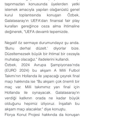
taşınmazları konusunda üyelerden yetki 
istemek amacıyla yapılan olağanüstü genel 
kurul toplantısında konuşan Özbek, 
Galatasaray'ın UEFA'dan finansal fair play 
kuralları gereğince ceza alma ihtimaline 
değinerek, "UEFA devamlı tepemizde.
Negatif öz sermaye durumundayız şu anda. 
'Bunu derhal düzelt.' diyorlar bize. 
Düzeltemezsek büyük bir ihtimal bir cezayla 
muhatap olacağız." ifadelerini kullandı.
Özbek, 2024 Avrupa Şampiyonası'nda 
(EURO 2024) bu akşam A Milli Futbol 
Takımı'nın Hollanda ile yapacağı çeyrek final 
maçı hakkında ise "Bu akşam çok önemli bir 
maç var. Milli takımımız yarı final için 
Hollanda ile oynayacak. Galatasaray'ın 
verdiği katkının orada ne kadar büyük 
olduğunu hepimiz izliyoruz. İnşallah bu 
akşam maçı alacaklar." diye konuştu.
Florya Konut Projesi hakkında da konuşan 