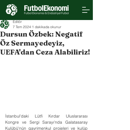
Editör
7 Tem 2024
1 dakikada okunur
Dursun Özbek: Negatif
Öz Sermayedeyiz,
UEFA'dan Ceza Alabiliriz!
İstanbul'daki Lütfi Kırdar Uluslararası 
Kongre ve Sergi Sarayı'nda Galatasaray 
Kulübü'nün gayrimenkul projeleri ve kulüp 