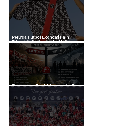
Peru'da Futbol Ekonomisinin
Tıkandığı Yerde, Yaratıcılık Sahaya
İndi
Bundesliga Bir Yol Ayrımında: Para
mı, Taraftar mı?
Liverpool, Amerika'daki Ticari