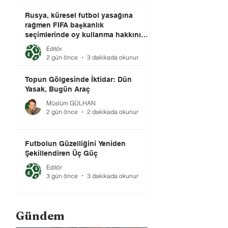
Rusya, küresel futbol yasağına
rağmen FIFA başkanlık
seçimlerinde oy kullanma hakkını
elinde tutuyor.
Editör
2 gün önce
3 dakikada okunur
Topun Gölgesinde İktidar: Dün
Yasak, Bugün Araç
Müslüm GÜLHAN
2 gün önce
2 dakikada okunur
Futbolun Güzelliğini Yeniden
Şekillendiren Üç Güç
Editör
3 gün önce
3 dakikada okunur
Gündem