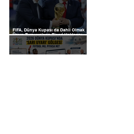
FIFA, Dünya Kupası da Dahil Olmak
Üzere Turnuvaların Ticari Haklarını
Özel Yatırımcılara Satacağını Açıkladı!
2026 Dünya Kupası’nda “Sarı Uyarı”
Gölgesi: Futbol mu, Piyasa mı?
Futbolun Yeni Oyun Kurucusu Yapay
Zekâ: Chelsea Sahada ve Ofiste
Devrim Peşinde