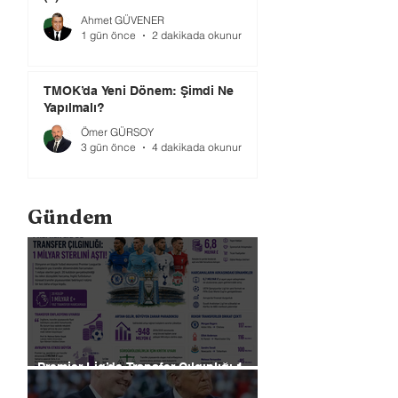
Ahmet GÜVENER
1 gün önce
2 dakikada okunur
TMOK’da Yeni Dönem: Şimdi Ne
Yapılmalı?
Ömer GÜRSOY
3 gün önce
4 dakikada okunur
Gündem
Premier Lig’de Transfer Çılgınlığı 1
Milyar Sterlin'i Aştı