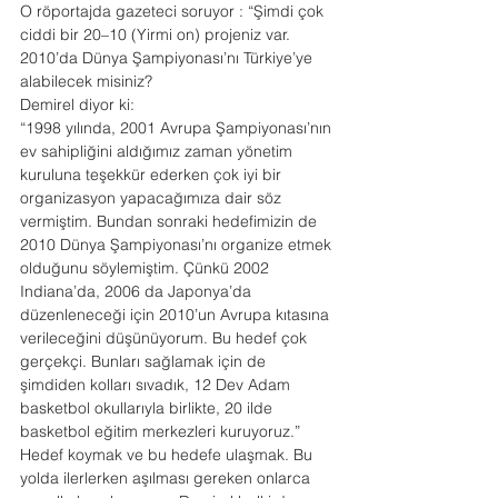
O röportajda gazeteci soruyor : “Şimdi çok 
ciddi bir 20–10 (Yirmi on) projeniz var. 
2010’da Dünya Şampiyonası’nı Türkiye’ye 
alabilecek misiniz?
Demirel diyor ki:         
“1998 yılında, 2001 Avrupa Şampiyonası’nın 
ev sahipliğini aldığımız zaman yönetim 
kuruluna teşekkür ederken çok iyi bir 
organizasyon yapacağımıza dair söz 
vermiştim. Bundan sonraki hedefimizin de 
2010 Dünya Şampiyonası’nı organize etmek 
olduğunu söylemiştim. Çünkü 2002 
Indiana’da, 2006 da Japonya’da 
düzenleneceği için 2010’un Avrupa kıtasına 
verileceğini düşünüyorum. Bu hedef çok 
gerçekçi. Bunları sağlamak için de 
şimdiden kolları sıvadık, 12 Dev Adam 
basketbol okullarıyla birlikte, 20 ilde 
basketbol eğitim merkezleri kuruyoruz.”
Hedef koymak ve bu hedefe ulaşmak. Bu 
yolda ilerlerken aşılması gereken onlarca 