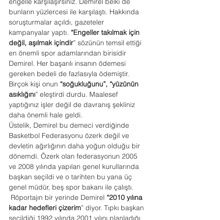
engelle karşılaşırsınız. Demirel belki de 
bunların yüzlercesi ile karşılaştı. Hakkında 
soruşturmalar açıldı, gazeteler 
kampanyalar yaptı. 
“Engeller takılmak için 
değil, aşılmak
içindir
” sözünün temsil ettiği 
en önemli spor adamlarından birisidir 
Demirel. Her başarılı insanın ödemesi 
gereken bedeli de fazlasıyla ödemiştir.
Birçok kişi onun 
“soğukluğunu”,
“yüzünün 
asıklığını
” eleştirdi durdu. Maalesef 
yaptığınız işler değil de davranış şekliniz 
daha önemli hale geldi.
Üstelik, Demirel bu demeci verdiğinde 
Basketbol Federasyonu özerk değil ve 
devletin ağırlığının daha yoğun olduğu bir 
dönemdi. Özerk olan federasyonun 2005 
ve 2008 yılında yapılan genel kurullarında 
başkan seçildi ve o tarihten bu yana üç 
genel müdür, beş spor bakanı ile çalıştı.
 Röportajın bir yerinde Demirel 
“2010 yılına 
kadar hedefleri çizerim
” diyor. Tıpkı başkan 
seçildiği 1992 yılında 2001 yılını planladığı 