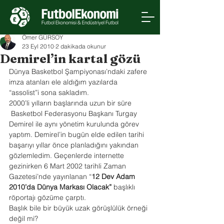
Ömer GÜRSOY
23 Eyl 2010
2 dakikada okunur
Demirel’in kartal gözü
Dünya Basketbol Şampiyonası’ndaki zafere 
imza atanları ele aldığım yazılarda 
“assolist”i sona sakladım.
2000’li yılların başlarında uzun bir süre 
 Basketbol Federasyonu Başkanı Turgay 
Demirel ile aynı yönetim kurulunda görev 
yaptım. Demirel’in bugün elde edilen tarihi 
başarıyı yıllar önce planladığını yakından 
gözlemledim. Geçenlerde internette 
gezinirken 6 Mart 2002 tarihli Zaman 
Gazetesi’nde yayınlanan “
12 Dev Adam 
2010’da Dünya Markası Olacak” 
başlıklı 
röportajı gözüme çarptı.
Başlık bile bir büyük uzak görüşlülük örneği 
değil mi?