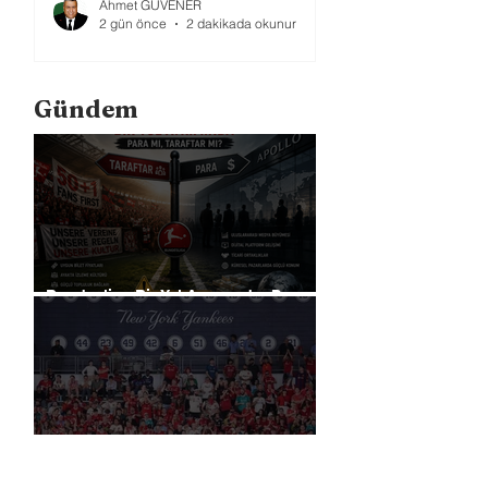
Ahmet GÜVENER
2 gün önce
2 dakikada okunur
Gündem
Bundesliga Bir Yol Ayrımında: Para
mı, Taraftar mı?
Liverpool, Amerika'daki Ticari
Gücünü 40 Mağaza İle Artıracak