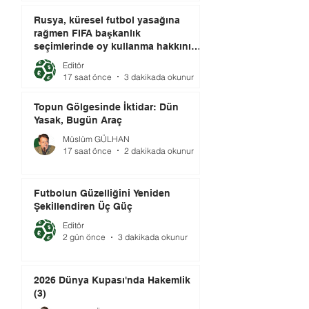
Rusya, küresel futbol yasağına
rağmen FIFA başkanlık
seçimlerinde oy kullanma hakkını
elinde tutuyor.
Editör
17 saat önce
3 dakikada okunur
Topun Gölgesinde İktidar: Dün
Yasak, Bugün Araç
Müslüm GÜLHAN
17 saat önce
2 dakikada okunur
Futbolun Güzelliğini Yeniden
Şekillendiren Üç Güç
Editör
2 gün önce
3 dakikada okunur
2026 Dünya Kupası'nda Hakemlik
(3)