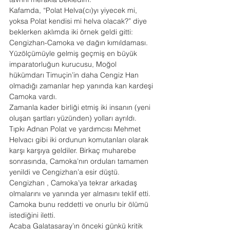
Kafamda, “Polat Helva(cı)yı yiyecek mi, 
yoksa Polat kendisi mi helva olacak?” diye 
beklerken aklımda iki örnek geldi gitti: 
Cengizhan-Camoka ve dağın kımıldaması.
Yüzölçümüyle gelmiş geçmiş en büyük 
imparatorluğun kurucusu, Moğol 
hükümdarı Timuçin’in daha Cengiz Han 
olmadığı zamanlar hep yanında kan kardeşi 
Camoka vardı.
Zamanla kader birliği etmiş iki insanın (yeni 
oluşan şartları yüzünden) yolları ayrıldı. 
Tıpkı Adnan Polat ve yardımcısı Mehmet 
Helvacı gibi iki ordunun komutanları olarak 
karşı karşıya geldiler. Birkaç muharebe 
sonrasında, Camoka’nın orduları tamamen 
yenildi ve Cengizhan’a esir düştü. 
Cengizhan , Camoka’ya tekrar arkadaş 
olmalarını ve yanında yer almasını teklif etti. 
Camoka bunu reddetti ve onurlu bir ölümü 
istediğini iletti.
Acaba Galatasaray’ın önceki günkü kritik 