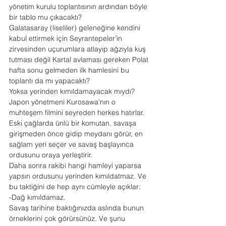
yönetim kurulu toplantısının ardından böyle 
bir tablo mu çıkacaktı?
Galatasaray (liseliler) geleneğine kendini 
kabul ettirmek için Seyrantepeler’in 
zirvesinden uçurumlara atlayıp ağzıyla kuş 
tutması değil Kartal avlaması gereken Polat 
hafta sonu gelmeden ilk hamlesini bu 
toplantı da mı yapacaktı?
Yoksa yerinden kımıldamayacak mıydı?
Japon yönetmeni Kurosawa’nın o 
muhteşem filmini seyreden herkes hatırlar.
Eski çağlarda ünlü bir komutan, savaşa 
girişmeden önce gidip meydanı görür, en 
sağlam yeri seçer ve savaş başlayınca 
ordusunu oraya yerleştirir.
Daha sonra rakibi hangi hamleyi yaparsa 
yapsın ordusunu yerinden kımıldatmaz. Ve 
bu taktiğini de hep aynı cümleyle açıklar:
-Dağ kımıldamaz.
Savaş tarihine baktığınızda aslında bunun 
örneklerini çok görürsünüz. Ve şunu 