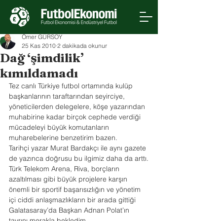
Ömer GÜRSOY
25 Kas 2010
2 dakikada okunur
Dağ ‘şimdilik’
kımıldamadı
Tez canlı Türkiye futbol ortamında kulüp 
başkanlarının taraftarından seyirciye, 
yöneticilerden delegelere, köşe yazarından 
muhabirine kadar birçok cephede verdiği 
mücadeleyi büyük komutanların 
muharebelerine benzetirim bazen.
Tarihçi yazar Murat Bardakçı ile aynı gazete 
de yazınca doğrusu bu ilgimiz daha da arttı.
Türk Telekom Arena, Riva, borçların 
azaltılması gibi büyük projelere karşın 
önemli bir sportif başarısızlığın ve yönetim 
içi ciddi anlaşmazlıkların bir arada gittiği 
Galatasaray’da Başkan Adnan Polat’ın 
tavrını merakla bekledim. 