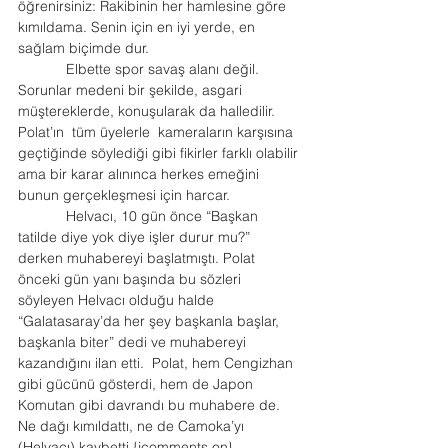
öğrenirsiniz: Rakibinin her hamlesine göre 
kımıldama. Senin için en iyi yerde, en 
sağlam biçimde dur.  
            Elbette spor savaş alanı değil. 
Sorunlar medeni bir şekilde, asgari 
müştereklerde, konuşularak da halledilir.
Polat’ın  tüm üyelerle  kameraların karşısına 
geçtiğinde söylediği gibi fikirler farklı olabilir 
ama bir karar alınınca herkes emeğini 
bunun gerçekleşmesi için harcar.
            Helvacı, 10 gün önce “Başkan 
tatilde diye yok diye işler durur mu?” 
derken muhabereyi başlatmıştı. Polat 
önceki gün yanı başında bu sözleri 
söyleyen Helvacı olduğu halde 
“Galatasaray’da her şey başkanla başlar, 
başkanla biter” dedi ve muhabereyi 
kazandığını ilan etti.  Polat, hem Cengizhan 
gibi gücünü gösterdi, hem de Japon 
Komutan gibi davrandı bu muhabere de. 
Ne dağı kımıldattı, ne de Camoka’yı 
(Helvacı) kaybetti.{jcomments on}