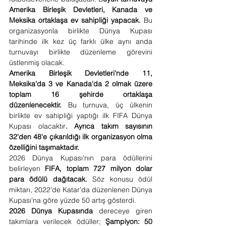
Amerika Birleşik Devletleri, Kanada ve 
Meksika ortaklaşa ev sahipliği yapacak.
 Bu 
organizasyonla birlikte Dünya Kupası 
tarihinde ilk kez üç farklı ülke aynı anda 
turnuvayı birlikte düzenleme görevini 
üstlenmiş olacak.
Amerika Birleşik Devletleri'nde 11, 
Meksika'da 3 ve Kanada'da 2 olmak üzere 
toplam 16 şehirde ortaklaşa 
düzenlenecektir.
 Bu turnuva, üç ülkenin 
birlikte ev sahipliği yaptığı ilk FIFA Dünya 
Kupası olacaktır
. Ayrıca takım sayısının 
32'den 48'e çıkarıldığı ilk organizasyon olma 
özelliğini taşımaktadır.
2026 Dünya Kupası'nın para ödüllerini 
belirleyen 
FIFA, toplam 727 milyon dolar 
para ödülü dağıtacak.
 Söz konusu ödül 
miktarı, 2022'de Katar'da düzenlenen Dünya 
Kupası'na göre yüzde 50 artış gösterdi.
2026 Dünya Kupasında 
dereceye giren 
takımlara verilecek ödüller; 
Şampiyon: 50 