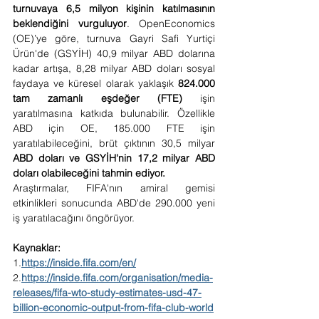
turnuvaya 6,5 ​​milyon kişinin katılmasının 
beklendiğini vurguluyor
. OpenEconomics 
(OE)’ye göre, turnuva Gayri Safi Yurtiçi 
Ürün'de (GSYİH) 40,9 milyar ABD dolarına 
kadar artışa, 8,28 milyar ABD doları sosyal 
faydaya ve küresel olarak yaklaşık 
824.000 
tam zamanlı eşdeğer (FTE)
 işin 
yaratılmasına katkıda bulunabilir. Özellikle 
ABD için OE, 185.000 FTE işin 
yaratılabileceğini, brüt çıktının 30,5 milyar 
ABD doları ve GSYİH'nin 17,2 milyar ABD 
doları olabileceğini tahmin ediyor.
Araştırmalar, FIFA'nın amiral gemisi 
etkinlikleri sonucunda ABD'de 290.000 yeni 
iş yaratılacağını öngörüyor.
Kaynaklar:
1.
https://inside.fifa.com/en/
2.
https://inside.fifa.com/organisation/media-
releases/fifa-wto-study-estimates-usd-47-
billion-economic-output-from-fifa-club-world