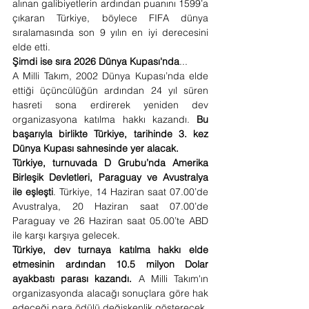
alınan galibiyetlerin ardından puanını 1599’a 
çıkaran Türkiye, böylece FIFA dünya 
sıralamasında son 9 yılın en iyi derecesini 
elde etti.
Şimdi ise sıra 2026 Dünya Kupası'nda
...
A Milli Takım, 2002 Dünya Kupası’nda elde 
ettiği üçüncülüğün ardından 24 yıl süren 
hasreti sona erdirerek yeniden dev 
organizasyona katılma hakkı kazandı. 
Bu 
başarıyla birlikte Türkiye, tarihinde 3. kez 
Dünya Kupası sahnesinde yer alacak.
Türkiye, turnuvada D Grubu’nda Amerika 
Birleşik Devletleri, Paraguay ve Avustralya 
ile eşleşti
. Türkiye, 14 Haziran saat 07.00’de 
Avustralya, 20 Haziran saat 07.00’de 
Paraguay ve 26 Haziran saat 05.00’te ABD 
ile karşı karşıya gelecek.
Türkiye, dev turnaya katılma hakkı elde 
etmesinin ardından 10.5 milyon Dolar 
ayakbastı parası kazandı.
 A Milli Takım'ın 
organizasyonda alacağı sonuçlara göre hak 
edeceği para ödülü değişkenlik gösterecek.