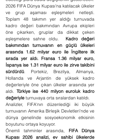
2026 FIFA Dünya Kupası’na katılacak ülkeler 
ve grup aşaması eşleşmeleri netleşti. 
Toplam 48 takımın yer aldığı turnuvada 
kadro değeri bakımından Avrupa ekipleri 
öne çıkarken, gruplar da dikkat çeken 
eşleşmelere sahne oldu.  
Kadro değeri 
bakımından turnuvanın en güçlü ülkeleri 
arasında 1.62 milyar euro ile İngiltere ilk 
sırada yer aldı. Fransa 1.36 milyar euro, 
İspanya ise 1.31 milyar euro ile zirve takibini 
sürdürdü
. Portekiz, Brezilya, Almanya, 
Hollanda ve Arjantin de yüksek kadro 
değerleriyle öne çıkan ülkeler arasında yer 
aldı.
 Türkiye ise 440 milyon euroluk kadro 
değeriyle
 turnuvaya orta sıralardan katıldı.
Analizler, FIFA'nın düzenlediği iki büyük 
turnuvanın Amerika Birleşik Devletleri'nde ve 
dünya genelinde sosyoekonomik etkisinin 
boyutunu ortaya koyuyor.
Önemli tahminler arasında,
 FIFA Dünya 
Kupası 2026 analizi, ev sahibi ülkelerde 