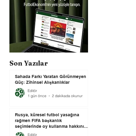
Son Yazılar
Sahada Farkı Yaratan Görünmeyen
Güç: Zihinsel Alışkanlıklar
Editör
1 gün önce
2 dakikada okunur
Rusya, küresel futbol yasağına
rağmen FIFA başkanlık
seçimlerinde oy kullanma hakkını
elinde tutuyor.
Editör