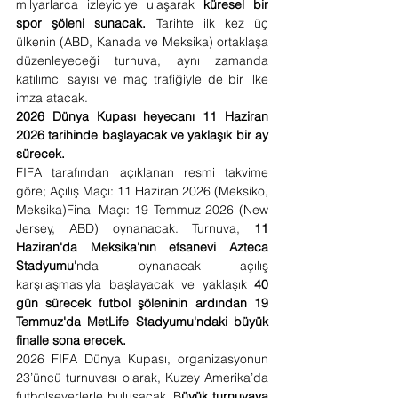
milyarlarca izleyiciye ulaşarak 
küresel bir 
spor şöleni sunacak. 
Tarihte ilk kez üç 
ülkenin (ABD, Kanada ve Meksika) ortaklaşa 
düzenleyeceği turnuva, aynı zamanda 
katılımcı sayısı ve maç trafiğiyle de bir ilke 
imza atacak.
2026 Dünya Kupası heyecanı 11 Haziran 
2026 tarihinde başlayacak ve yaklaşık bir ay 
sürecek.
FIFA tarafından açıklanan resmi takvime 
göre; Açılış Maçı: 11 Haziran 2026 (Meksiko, 
Meksika)Final Maçı: 19 Temmuz 2026 (New 
Jersey, ABD) oynanacak. Turnuva, 
11 
Haziran'da Meksika'nın efsanevi Azteca 
Stadyumu'
nda oynanacak açılış 
karşılaşmasıyla başlayacak ve yaklaşık 
40 
gün sürecek futbol şöleninin ardından 19 
Temmuz'da MetLife Stadyumu'ndaki büyük 
finalle sona erecek.
2026 FIFA Dünya Kupası, organizasyonun 
23’üncü turnuvası olarak, Kuzey Amerika’da 
futbolseverlerle buluşacak. B
üyük turnuvaya 