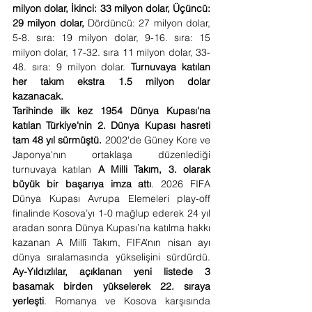
milyon dolar, İkinci: 33 milyon dolar, Üçüncü: 
29 milyon dolar,
 Dördüncü: 27 milyon dolar, 
5-8. sıra: 19 milyon dolar, 9-16. sıra: 15 
milyon dolar, 17-32. sıra 11 milyon dolar, 33-
48. sıra: 9 milyon dolar. 
Turnuvaya katılan 
her takım ekstra 1.5 milyon dolar 
kazanacak.
Tarihinde ilk kez 1954 Dünya Kupası'na 
katılan Türkiye'nin 2. Dünya Kupası hasreti 
tam 48 yıl sürmüştü.
 2002'de Güney Kore ve 
Japonya'nın ortaklaşa düzenlediği 
turnuvaya katılan 
A Milli Takım, 3. olarak 
büyük bir başarıya imza attı
. 2026 FIFA 
Dünya Kupası Avrupa Elemeleri play-off 
finalinde Kosova’yı 1-0 mağlup ederek 24 yıl 
aradan sonra Dünya Kupası’na katılma hakkı 
kazanan A Millî Takım, FIFA’nın nisan ayı 
dünya sıralamasında yükselişini sürdürdü. 
Ay-Yıldızlılar, açıklanan yeni listede 3 
basamak birden yükselerek 22. sıraya 
yerleşti
. Romanya ve Kosova karşısında 