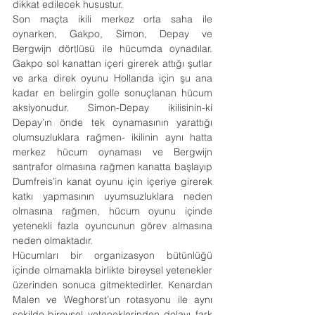
dikkat edilecek husustur.
Son maçta ikili merkez orta saha ile 
oynarken, Gakpo, Simon, Depay ve 
Bergwijn dörtlüsü ile hücumda oynadılar. 
Gakpo sol kanattan içeri girerek attığı şutlar 
ve arka direk oyunu Hollanda için şu ana 
kadar en belirgin golle sonuçlanan hücum 
aksiyonudur. Simon-Depay ikilisinin-ki 
Depay’ın önde tek oynamasının yarattığı 
olumsuzluklara rağmen- ikilinin aynı hatta 
merkez hücum oynaması ve Bergwijn 
santrafor olmasına rağmen kanatta başlayıp 
Dumfreis’in kanat oyunu için içeriye girerek 
katkı yapmasının uyumsuzluklara neden 
olmasına rağmen, hücum oyunu içinde 
yetenekli fazla oyuncunun görev almasına 
neden olmaktadır.
Hücumları bir organizasyon bütünlüğü 
içinde olmamakla birlikte bireysel yetenekler 
üzerinden sonuca gitmektedirler. Kenardan 
Malen ve Weghorst’un rotasyonu ile aynı 
şekilde-bireysel yeteneklerinden dolayı fark 