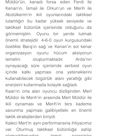
Müldür’ün, kanadı forsa eden Ferdi ile 
Kenan’ın, İsmail ile Orkun’un ve Merih ile 
Abdülkerim’in ikili oyunlarındaki taktiksel 
tutarlılığın bu kadar yüksek seviyede ve 
taktiksel bütünlük içerisinde olduğunu da 
görmemiştim. Oyunu bir yerde tutmak 
önemli stratejidir. 4-6-0 oyun kurgusundaki 
özellikle Barış’ın sağ ve Kenan’ın sol kenar 
organizasyon oyunu hücum aksiyonun 
temelini oluşturmaktadır. Arda’nın 
oynayacağı süre içerisinde serbest oyun 
içinde katkı yapması ona yeteneklerini 
kullanabilecek özgürlük alanı yarattığı gibi 
enerjisini kullanmada kolaylık sağladı.
Kaan’ın orta alan oyuncu dizilişinden Mert 
Müldür ile Merih’in arasında Mert Müldür ile 
ikili oynaması ve Merih’in ters kademe 
savunma yapması galibiyetteki en önemli 
taktik stratejilerden biriydi.
Kaleci Mert’in aynı performansına ihtiyacımız 
var. Oturmuş taktiksel bütünlüğe sahip 
olamadığımızdan, temel prensipler 