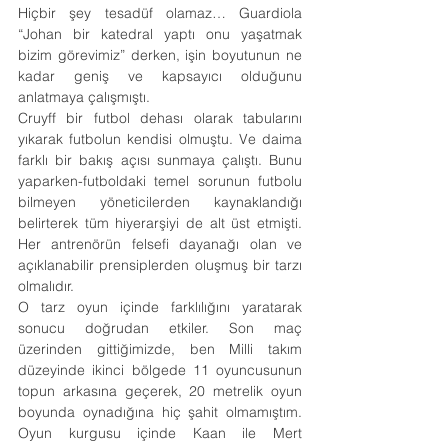
Hiçbir şey tesadüf olamaz… Guardiola 
“Johan bir katedral yaptı onu yaşatmak 
bizim görevimiz” derken, işin boyutunun ne 
kadar geniş ve kapsayıcı olduğunu 
anlatmaya çalışmıştı.
Cruyff bir futbol dehası olarak tabularını 
yıkarak futbolun kendisi olmuştu. Ve daima 
farklı bir bakış açısı sunmaya çalıştı. Bunu 
yaparken-futboldaki temel sorunun futbolu 
bilmeyen yöneticilerden kaynaklandığı 
belirterek tüm hiyerarşiyi de alt üst etmişti. 
Her antrenörün felsefi dayanağı olan ve 
açıklanabilir prensiplerden oluşmuş bir tarzı 
olmalıdır.
O tarz oyun içinde farklılığını yaratarak 
sonucu doğrudan etkiler. Son maç 
üzerinden gittiğimizde, ben Milli takım 
düzeyinde ikinci bölgede 11 oyuncusunun 
topun arkasına geçerek, 20 metrelik oyun 
boyunda oynadığına hiç şahit olmamıştım. 
Oyun kurgusu içinde Kaan ile Mert 