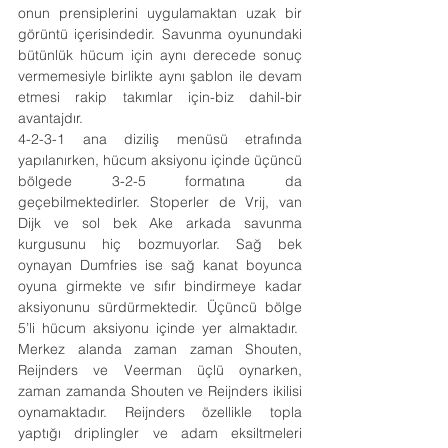
onun prensiplerini uygulamaktan uzak bir 
görüntü içerisindedir. Savunma oyunundaki 
bütünlük hücum için aynı derecede sonuç 
vermemesiyle birlikte aynı şablon ile devam 
etmesi rakip takımlar için-biz dahil-bir 
avantajdır.
4-2-3-1 ana diziliş menüsü etrafında 
yapılanırken, hücum aksiyonu içinde üçüncü 
bölgede 3-2-5 formatına da 
geçebilmektedirler. Stoperler de Vrij, van 
Dijk ve sol bek Ake arkada savunma 
kurgusunu hiç bozmuyorlar. Sağ bek 
oynayan Dumfries ise sağ kanat boyunca 
oyuna girmekte ve sıfır bindirmeye kadar 
aksiyonunu sürdürmektedir. Üçüncü bölge 
5’li hücum aksiyonu içinde yer almaktadır.  
Merkez alanda zaman zaman Shouten, 
Reijnders ve Veerman üçlü oynarken, 
zaman zamanda Shouten ve Reijnders ikilisi 
oynamaktadır. Reijnders özellikle topla 
yaptığı driplingler ve adam eksiltmeleri 