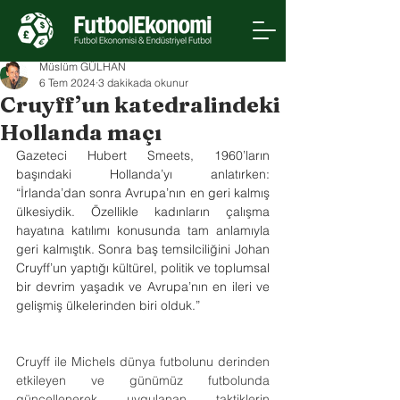
Müslüm GÜLHAN
6 Tem 2024
3 dakikada okunur
Cruyff’un katedralindeki
Hollanda maçı
Gazeteci Hubert Smeets, 1960’ların 
başındaki Hollanda’yı anlatırken: 
“İrlanda’dan sonra Avrupa’nın en geri kalmış 
ülkesiydik. Özellikle kadınların çalışma 
hayatına katılımı konusunda tam anlamıyla 
geri kalmıştık. Sonra baş temsilciliğini Johan 
Cruyff’un yaptığı kültürel, politik ve toplumsal 
bir devrim yaşadık ve Avrupa’nın en ileri ve 
gelişmiş ülkelerinden biri olduk.”
Cruyff ile Michels dünya futbolunu derinden 
etkileyen ve günümüz futbolunda 
güncellenerek uygulanan taktiklerin 