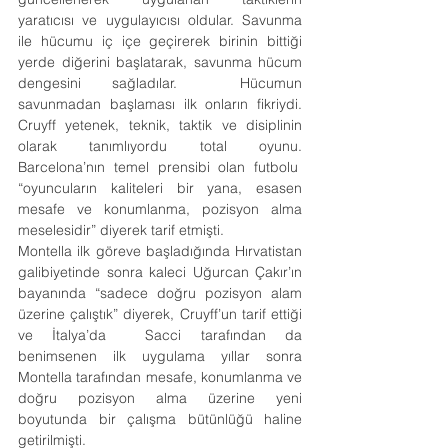
yaratıcısı ve uygulayıcısı oldular. Savunma 
ile hücumu iç içe geçirerek birinin bittiği 
yerde diğerini başlatarak, savunma hücum 
dengesini sağladılar.  Hücumun 
savunmadan başlaması ilk onların fikriydi. 
Cruyff yetenek, teknik, taktik ve disiplinin 
olarak tanımlıyordu total oyunu. 
Barcelona’nın temel prensibi olan futbolu  
“oyuncuların kaliteleri bir yana, esasen 
mesafe ve konumlanma, pozisyon alma 
meselesidir” diyerek tarif etmişti.
Montella ilk göreve başladığında Hırvatistan 
galibiyetinde sonra kaleci Uğurcan Çakır’ın 
bayanında “sadece doğru pozisyon alam 
üzerine çalıştık” diyerek, Cruyff’un tarif ettiği 
ve İtalya’da  Sacci tarafından da 
benimsenen ilk uygulama yıllar sonra 
Montella tarafından mesafe, konumlanma ve 
doğru pozisyon alma üzerine yeni 
boyutunda bir çalışma bütünlüğü haline 
getirilmişti.