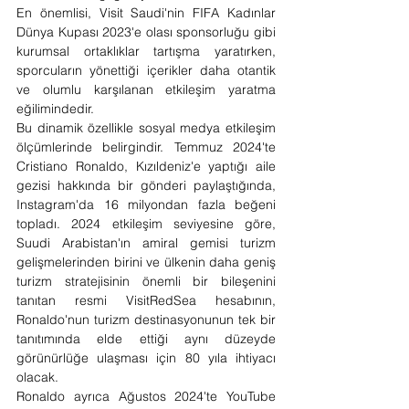
En önemlisi, Visit Saudi'nin FIFA Kadınlar 
Dünya Kupası 2023'e olası sponsorluğu gibi 
kurumsal ortaklıklar tartışma yaratırken, 
sporcuların yönettiği içerikler daha otantik 
ve olumlu karşılanan etkileşim yaratma 
eğilimindedir.
Bu dinamik özellikle sosyal medya etkileşim 
ölçümlerinde belirgindir. Temmuz 2024'te 
Cristiano Ronaldo, Kızıldeniz'e yaptığı aile 
gezisi hakkında bir gönderi paylaştığında, 
Instagram'da 16 milyondan fazla beğeni 
topladı. 2024 etkileşim seviyesine göre, 
Suudi Arabistan'ın amiral gemisi turizm 
gelişmelerinden birini ve ülkenin daha geniş 
turizm stratejisinin önemli bir bileşenini 
tanıtan resmi VisitRedSea hesabının, 
Ronaldo'nun turizm destinasyonunun tek bir 
tanıtımında elde ettiği aynı düzeyde 
görünürlüğe ulaşması için 80 yıla ihtiyacı 
olacak.
Ronaldo ayrıca Ağustos 2024'te YouTube 