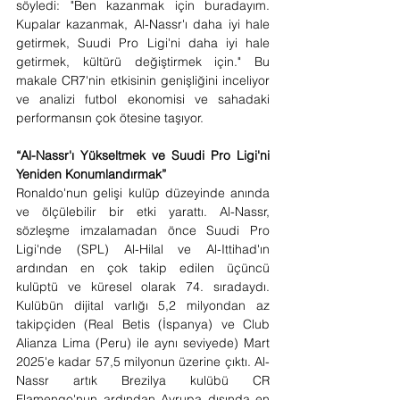
söyledi: "Ben kazanmak için buradayım. 
Kupalar kazanmak, Al-Nassr'ı daha iyi hale 
getirmek, Suudi Pro Ligi'ni daha iyi hale 
getirmek, kültürü değiştirmek için." Bu 
makale CR7'nin etkisinin genişliğini inceliyor 
ve analizi futbol ekonomisi ve sahadaki 
performansın çok ötesine taşıyor.
“Al-Nassr'ı Yükseltmek ve Suudi Pro Ligi'ni 
Yeniden Konumlandırmak”
Ronaldo'nun gelişi kulüp düzeyinde anında 
ve ölçülebilir bir etki yarattı. Al-Nassr, 
sözleşme imzalamadan önce Suudi Pro 
Ligi'nde (SPL) Al-Hilal ve Al-Ittihad'ın 
ardından en çok takip edilen üçüncü 
kulüptü ve küresel olarak 74. sıradaydı. 
Kulübün dijital varlığı 5,2 milyondan az 
takipçiden (Real Betis (İspanya) ve Club 
Alianza Lima (Peru) ile aynı seviyede) Mart 
2025'e kadar 57,5 ​​milyonun üzerine çıktı. Al-
Nassr artık Brezilya kulübü CR 
Flamengo'nun ardından Avrupa dışında en 