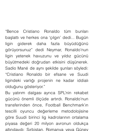
“Bence Cristiano Ronaldo tüm bunları 
başlattı ve herkes ona ‘çılgın’ dedi... Bugün 
ligin giderek daha fazla büyüdüğünü 
görüyorsunuz” dedi Neymar, Ronaldo’nun 
ligin yetenek havuzunu ve yıldız gücünü 
büyütmedeki doğrudan etkisini düşünerek. 
Sadio Mané de aynı şekilde şunları söyledi: 
“Cristiano Ronaldo bir efsane ve Suudi 
ligindeki varlığı projenin ne kadar iddialı 
olduğunu gösteriyor.”
Bu yatırım dalgası ayrıca SPL’nin rekabet 
gücünü önemli ölçüde artırdı. Ronaldo’nun 
transferinden önce, Football Benchmark’ın 
tescilli oyuncu değerleme metodolojisine 
göre Suudi birinci lig kadrolarının ortalama 
piyasa değeri 20 milyon avronun oldukça 
altındaydı; Sırbistan, Romanya veya Güney 