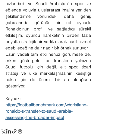
hızlandırdı ve Suudi Arabistan'ın spor ve 
eğlence yoluyla uluslararası imajını yeniden 
şekillendirme yönündeki daha geniş 
çabalarında görünür bir rol oynadı. 
Ronaldo'nun profili ve sağladığı sürekli 
etkileşim, oyuncu hareketinin birden fazla 
boyutta stratejik bir varlık olarak nasıl hizmet 
edebileceğine dair nadir bir örnek sunuyor.
Uzun vadeli tam etki henüz görülmese de, 
erken göstergeler bu transferin yalnızca 
Suudi futbolu için değil, elit spor, ticari 
strateji ve ülke markalaşmasının kesiştiği 
nokta için de önemli bir an olduğunu 
gösteriyor.
Kaynak: 
https://footballbenchmark.com/w/cristiano-
ronaldo-s-transfer-to-saudi-arabia-
assessing-the-broader-impact