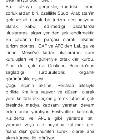
destinasyonudur" dedi.
Bu tutkuyu gerçekleştirmedeki temel 
zorluklardan biri, özellikle Suudi Arabistan'ın 
geleneksel olarak bir turizm destinasyonu 
olarak kabul edilmediği pazarlarda 
uluslararası algıyı yeniden şekillendirmektir. 
Bu çabanın bir parçası olarak, ülkenin 
turizm otoritesi, CAF ve AFC'den LaLiga ve 
Lionel Messi'ye kadar uluslararası spor 
kuruluşları ve figürleriyle ortaklıklar kurdu. 
Yine de, çok azı Cristiano Ronaldo'nun 
sağladığı sürdürülebilir, organik 
görünürlükle eşleşti.
Çoğu elçinin aksine, Ronaldo ailesiyle 
birlikte Krallık'ta yaşıyor ve düzenli olarak 
yerel kültürle etkileşime girerek futbolun çok 
ötesinde medya kapsamı yaratan devam 
eden anlar yaratıyor. Festivallere katılmak, 
Kızıldeniz ve Al-Ula gibi yerlerde tatil 
yapmak veya aile hayatına katılmak gibi 
"saha dışı" görünümleri sürekli olarak ana 
akım küresel ilgi görüyor.