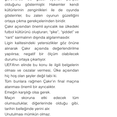
olduğunu göstermiştir. Hakemler kendi 
kültürlerinin zenginlikleri ile de oyunda 
gösterirler, bu zaten oyunun güzelliğini 
ortaya çıkma gerekçelerinden biridir.
Çakır açısından önemli ayrıcalık ise ülkedeki 
futbol kültürünü oluşturan; “şike”, “şiddet” ve 
“rant” sarmalının dışında algılanmasıdır.
Ligin kalitesindeki yetersizlikler göz önüne 
alınarak Çakır açısında değerlendirilme 
yapılırsa; negatif bir ölçüm olabilecek 
durumu ortaya çıkartıyor.
UEFA’nın elinde bu konu ile ilgili belgelerin 
olması ve cezalar vermesi, Ülke açısından 
hiç hoş olan şeyler değil tabi ki. 
Tüm bunlara rağmen Çakır’ın final maçına 
atanması önemli bir ayrıcalıktır.
Emeğin karşılığı olsa gerek.
Maçın skoruna etki edecek tüm 
olumsuzluklar, diğerlerinde olduğu gibi, 
tarihin belleğinde yerini alır.
Unutulması mümkün olmaz.