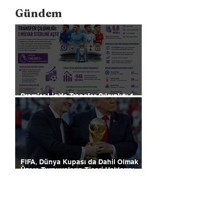
Gündem
Premier Lig’de Transfer Çılgınlığı 1
Milyar Sterlin'i Aştı
FIFA, Dünya Kupası da Dahil Olmak
Üzere Turnuvaların Ticari Haklarını
Özel Yatırımcılara Satacağını Açıkladı!