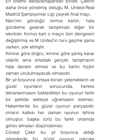
En önemli dezavantajlardan biride; Çakırın 
daha önce yönetmiş olduğu M. United-Real 
Madrid Şampiyonlar Ligi çeyrek final maçı.
Nani’nin gördüğü kırmızı kartın, hala 
gündeme gelerek tartışılması diğer bir 
sıkıntıdır. Kırmızı kart o maçın tüm dengesini 
değiştirmiş ve M United’ın turu geçme şansı 
varken, yok etmiştir.
Kimine göre doğru, kimine göre yanlış karar 
olabilir, ama ortadaki gerçek; tartışmanın 
hala devam etmesi ve bu kartın hiçbir 
zaman unutulmayacak olmasıdır.
Bir yıl boyunca ortaya konan yeteneklerin ve 
güzel oyunların sonucunda, herkes 
tekrarlanmasını bekledikleri bu oyunun farklı 
bir şekilde sekteye uğramasını istemez. 
Hakemlerde bu güzel oyunun parçasıdır, 
onların katkısı her zaman oyunun lehine 
olmuştur, başka türlü bu farklı ortamda 
görev almaları düşünülemez.
Cüneyt Çakır bu yıl boyunca aldığı 
görevlerde bu güzel oyunun parçası 