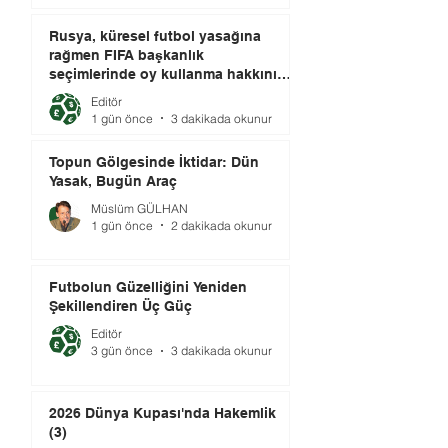
Rusya, küresel futbol yasağına
rağmen FIFA başkanlık
seçimlerinde oy kullanma hakkını
elinde tutuyor.
Editör
1 gün önce
3 dakikada okunur
Topun Gölgesinde İktidar: Dün
Yasak, Bugün Araç
Müslüm GÜLHAN
1 gün önce
2 dakikada okunur
Futbolun Güzelliğini Yeniden
Şekillendiren Üç Güç
Editör
3 gün önce
3 dakikada okunur
2026 Dünya Kupası'nda Hakemlik
(3)