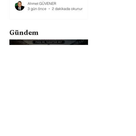
Ahmet GÜVENER
3 gün önce
2 dakikada okunur
Gündem
Bundesliga Bir Yol Ayrımında: Para
mı, Taraftar mı?
Liverpool, Amerika'daki Ticari
Gücünü 40 Mağaza İle Artıracak