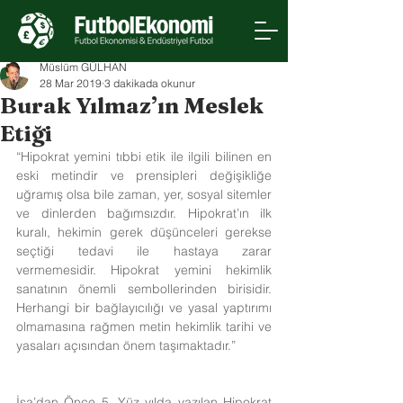
Müslüm GÜLHAN
28 Mar 2019
3 dakikada okunur
Burak Yılmaz’ın Meslek
Etiği
“Hipokrat yemini tıbbi etik ile ilgili bilinen en 
eski metindir ve prensipleri değişikliğe 
uğramış olsa bile zaman, yer, sosyal sitemler 
ve dinlerden bağımsızdır. Hipokrat’ın ilk 
kuralı, hekimin gerek düşünceleri gerekse 
seçtiği tedavi ile hastaya zarar 
vermemesidir. Hipokrat yemini hekimlik 
sanatının önemli sembollerinden birisidir. 
Herhangi bir bağlayıcılığı ve yasal yaptırımı 
olmamasına rağmen metin hekimlik tarihi ve 
yasaları açısından önem taşımaktadır.”
İsa’dan Önce 5. Yüz yılda yazılan Hipokrat 