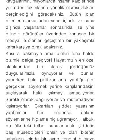
kavgalarının, milyonlarca insanın kalplerinde 
yer eden takımlarına yönelik olumsuzlukları 
perçinlediğini göreceksiniz. Bütün olan 
bitenlerin arkasından saha içinde ve saha 
dışında yaşananlar sonrasında ise yine 
bilindik görüntüler üzerinden konuşan bir 
medya ile olanları geçiştiren bir yaklaşımla 
karşı karşıya bırakılacaksınız.
Kusura bakmayın ama birileri fena halde 
bizimle dalga geçiyor! Hayatımızın en özel 
alanlarından biri olarak gördüğümüz 
duygularımızla oynuyorlar ve bunları 
yaparken tıpkı politikacıların yaptığı gibi 
gerçekleri söylemek yerine karşılarındakini 
suçlayarak haklı çıkmayı amaçlıyorlar. 
Sürekli olarak bağırıyorlar ve mütemadiyen 
kışkırtıyorlar. Çıkartılan şiddet yasasının 
yaptırımları her nedense onların 
söylemlerine hiç ama hiç uğramıyor. Halbuki 
bu ülkedeki futbol sahalarındaki şiddetin 
baş müsebbipleri onlar ve olan bitenin 
sahaların içinde bir avuç kendini bilmeze 