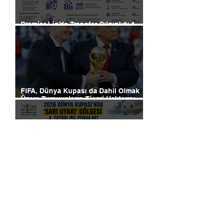
Premier Lig’de Transfer Çılgınlığı 1
Milyar Sterlin'i Aştı
FIFA, Dünya Kupası da Dahil Olmak
Üzere Turnuvaların Ticari Haklarını
Özel Yatırımcılara Satacağını Açıkladı!
2026 Dünya Kupası’nda “Sarı Uyarı”
Gölgesi: Futbol mu, Piyasa mı?