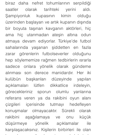
biraz daha nefret tohumlarının serpildiği 
saatler olarak tarihteki yerini aldı. 
Şampiyonluk kupasının kimin olduğu 
üzerinden başlayan ve artık kupanın dışında 
bir boyuta taşınan kavganın aktörleri, hiç 
ama hiç utanmadan ateşin altına odun 
atmaya devam ediyorlar. Türkiye’de futbol 
sahalarında yaşanan şiddetten en fazla 
zarar görenlerin futbolseverler olduğunu 
hep söylememize rağmen tedbirlerin ısrarla 
sadece onlara yönelik olarak gündeme 
alınması son derece manidardır. Her iki 
kulübün başkanları düzeyinde yapılan 
açıklamaları lütfen dikkatlice irdeleyin, 
görecekleriniz sporun olumlu yanlarına 
referans veren ya da rakibini oyun alanı 
çizgileri içerisinde tutmayı hedefleyen 
konuşmalar olmayacaktır. Sürekli olarak 
rakibini aşağılamaya ve onu küçük 
düşürmeye yönelik açıklamalar ile 
karşılaşacaksınız. Kişilerin birbirleri ile olan 