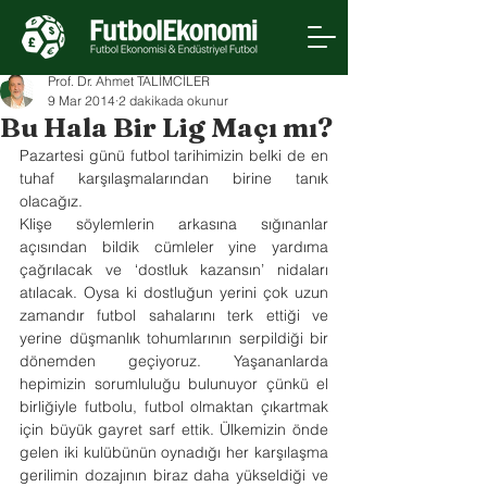
Prof. Dr. Ahmet TALİMCİLER
9 Mar 2014
2 dakikada okunur
Bu Hala Bir Lig Maçı mı?
Pazartesi günü futbol tarihimizin belki de en 
tuhaf karşılaşmalarından birine tanık 
olacağız.
Klişe söylemlerin arkasına sığınanlar 
açısından bildik cümleler yine yardıma 
çağrılacak ve ‘dostluk kazansın’ nidaları 
atılacak. Oysa ki dostluğun yerini çok uzun 
zamandır futbol sahalarını terk ettiği ve 
yerine düşmanlık tohumlarının serpildiği bir 
dönemden geçiyoruz. Yaşananlarda 
hepimizin sorumluluğu bulunuyor çünkü el 
birliğiyle futbolu, futbol olmaktan çıkartmak 
için büyük gayret sarf ettik. Ülkemizin önde 
gelen iki kulübünün oynadığı her karşılaşma 
gerilimin dozajının biraz daha yükseldiği ve 