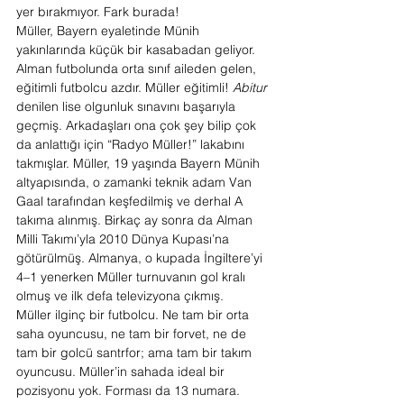
yer bırakmıyor. Fark burada!
Müller, Bayern eyaletinde Münih 
yakınlarında küçük bir kasabadan geliyor. 
Alman futbolunda orta sınıf aileden gelen, 
eğitimli futbolcu azdır. Müller eğitimli! 
Abitur
denilen lise olgunluk sınavını başarıyla 
geçmiş. Arkadaşları ona çok şey bilip çok 
da anlattığı için “Radyo Müller!” lakabını 
takmışlar. Müller, 19 yaşında Bayern Münih 
altyapısında, o zamanki teknik adam Van 
Gaal tarafından keşfedilmiş ve derhal A 
takıma alınmış. Birkaç ay sonra da Alman 
Milli Takımı’yla 2010 Dünya Kupası’na 
götürülmüş. Almanya, o kupada İngiltere’yi 
4–1 yenerken Müller turnuvanın gol kralı 
olmuş ve ilk defa televizyona çıkmış.
Müller ilginç bir futbolcu. Ne tam bir orta 
saha oyuncusu, ne tam bir forvet, ne de 
tam bir golcü santrfor; ama tam bir takım 
oyuncusu. Müller’in sahada ideal bir 
pozisyonu yok. Forması da 13 numara. 