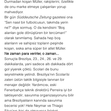
Durmadan koşan Müller, rakiplerini, özellikle 
de onu marke etmeye çalışanları yorup 
mahvediyor.
Bir gün 
Süddeutsche Zeitung
 gazetesi ona 
“Sen nasıl bir futbolcusun, takımda yerin 
ne?” diye sormuş. O da kendisini “Boş 
alanları gole dönüştüren bir tercüman!” 
olarak tanımlamış. Sahada hep boş 
alanların ve sahipsiz topların peşinde 
koşan, sıska ama süper bir atlet Müller.
Ne zaman para verirler, o zaman...
Sonuçta Brezilya, 23., 24., 26. ve 29. 
dakikalarda, yani sadece altı dakikada dört 
gol yiyerek çöktü. Scolari de bunu 
seyretmekle yetindi. Brezilya’nın Scolari’si 
zaten üstün taktik bilgisiyle tanınan bir 
menajer değildir. Yardımcısı, eski 
Fenerbahçe teknik direktörü Perreira iyi bir 
taktisyendir; savunma organizasyonunu bilir 
ama Brezilyalıların kanında savunma 
becerisi yok! Hele Neymar ve Thiago 
Silva’nın ikisi de olmayınca felaket 