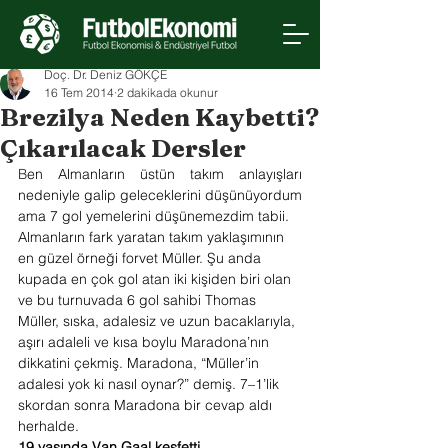
Doç. Dr. Deniz GÖKÇE
16 Tem 2014
2 dakikada okunur
Brezilya Neden Kaybetti?
Çıkarılacak Dersler
B
en Almanların üstün takım anlayışları 
nedeniyle galip geleceklerini düşünüyordum 
ama 7 gol yemelerini düşünemezdim tabii.
Almanların fark yaratan takım yaklaşımının 
en güzel örneği forvet Müller. Şu anda 
kupada en çok gol atan iki kişiden biri olan 
ve bu turnuvada 6 gol sahibi Thomas 
Müller, sıska, adalesiz ve uzun bacaklarıyla, 
aşırı adaleli ve kısa boylu Maradona’nın 
dikkatini çekmiş. Maradona, “Müller’in 
adalesi yok ki nasıl oynar?” demiş. 7–1’lik 
skordan sonra Maradona bir cevap aldı 
herhalde.
19 yaşında Van Gaal keşfetti