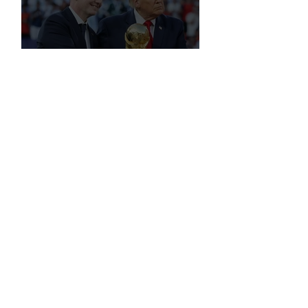
Milyar Sterlin'i Aştı
FIFA, Dünya Kupası da Dahil Olmak
Üzere Turnuvaların Ticari Haklarını
Özel Yatırımcılara Satacağını Açıkladı!
2026 Dünya Kupası’nda “Sarı Uyarı”
Gölgesi: Futbol mu, Piyasa mı?
Futbolun Yeni Oyun Kurucusu Yapay
Zekâ: Chelsea Sahada ve Ofiste