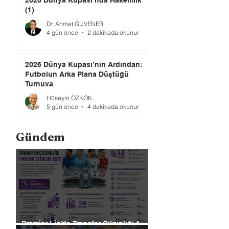
2026 Dünya Kupası’nda Hakemlik
(1)
Dr. Ahmet GÜVENER
4 gün önce
2 dakikada okunur
2026 Dünya Kupası’nın Ardından:
Futbolun Arka Plana Düştüğü
Turnuva
Hüseyin ÖZKÖK
5 gün önce
4 dakikada okunur
Gündem
Premier Lig’de Transfer Çılgınlığı 1