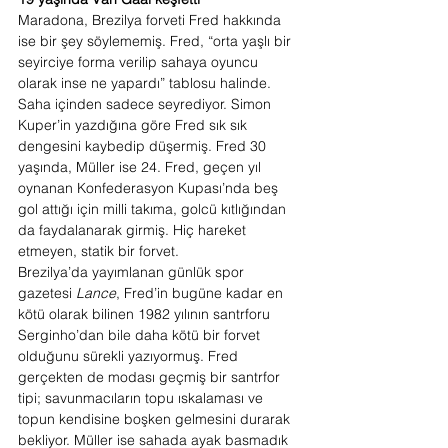
Maradona, Brezilya forveti Fred hakkında 
ise bir şey söylememiş. Fred, “orta yaşlı bir 
seyirciye forma verilip sahaya oyuncu 
olarak inse ne yapardı” tablosu halinde. 
Saha içinden sadece seyrediyor. Simon 
Kuper’in yazdığına göre Fred sık sık 
dengesini kaybedip düşermiş. Fred 30 
yaşında, Müller ise 24. Fred, geçen yıl 
oynanan Konfederasyon Kupası’nda beş 
gol attığı için milli takıma, golcü kıtlığından 
da faydalanarak girmiş. Hiç hareket 
etmeyen, statik bir forvet.
Brezilya’da yayımlanan günlük spor 
gazetesi 
Lance
, Fred’in bugüne kadar en 
kötü olarak bilinen 1982 yılının santrforu 
Serginho’dan bile daha kötü bir forvet 
olduğunu sürekli yazıyormuş. Fred 
gerçekten de modası geçmiş bir santrfor 
tipi; savunmacıların topu ıskalaması ve 
topun kendisine boşken gelmesini durarak 
bekliyor. Müller ise sahada ayak basmadık 