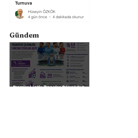
Turnuva
Hüseyin ÖZKÖK
4 gün önce
4 dakikada okunur
Gündem
Premier Lig’de Transfer Çılgınlığı 1
Milyar Sterlin'i Aştı
FIFA, Dünya Kupası da Dahil Olmak
Üzere Turnuvaların Ticari Haklarını