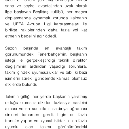
saha ve seyirci avantajından uzak olarak 
lige başlayan Beşiktaş kulübü, her maçını 
deplasmanda oynamak zorunda kalmanın 
ve UEFA Avrupa Ligi karşılaşmaları ile 
birlikte rakiplerinden daha fazla yol kat 
etmenin bedelini ağır ödedi.
Sezon başında en avantajlı takım 
görünümündeki Fenerbahçe’nin, başkanın 
isteği ile gerçekleştirdiği teknik direktör 
değişiminin ardından yaşadığı sorunlara, 
takım içindeki uyumsuzluklar ve tabii ki bazı 
isimlerin sürekli gündemde kalması olumsuz 
etkilerde bulundu.
Takımın gittiği her yerde başkanın yaratmış 
olduğu olumsuz etkiden fazlasıyla nasibini 
alması ve en son silahlı saldırıya uğraması 
sinirleri tamamen gerdi. Ligin en fazla 
transfer yapan ve siyasal iktidar ile en fazla 
uyumlu olan takımı görünümündeki 