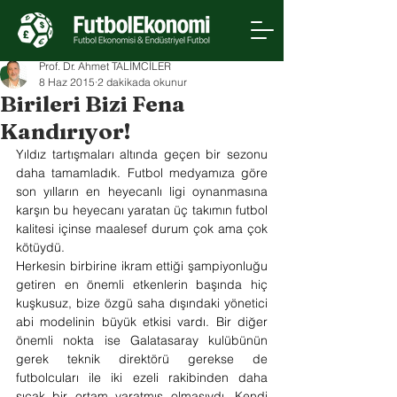
Prof. Dr. Ahmet TALİMCİLER
8 Haz 2015
2 dakikada okunur
Birileri Bizi Fena
Kandırıyor!
Yıldız tartışmaları altında geçen bir sezonu 
daha tamamladık. Futbol medyamıza göre 
son yılların en heyecanlı ligi oynanmasına 
karşın bu heyecanı yaratan üç takımın futbol 
kalitesi içinse maalesef durum çok ama çok 
kötüydü.
Herkesin birbirine ikram ettiği şampiyonluğu 
getiren en önemli etkenlerin başında hiç 
kuşkusuz, bize özgü saha dışındaki yönetici 
abi modelinin büyük etkisi vardı. Bir diğer 
önemli nokta ise Galatasaray kulübünün 
gerek teknik direktörü gerekse de 
futbolcuları ile iki ezeli rakibinden daha 
sıcak bir ortam yaratmış olmasıydı. Kendi 