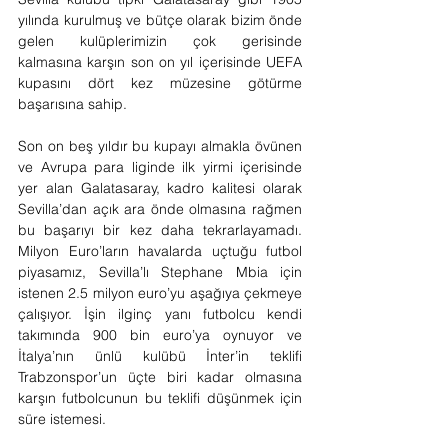
yılında kurulmuş ve bütçe olarak bizim önde 
gelen kulüplerimizin çok gerisinde 
kalmasına karşın son on yıl içerisinde UEFA 
kupasını dört kez müzesine götürme 
başarısına sahip.
Son on beş yıldır bu kupayı almakla övünen 
ve Avrupa para liginde ilk yirmi içerisinde 
yer alan Galatasaray, kadro kalitesi olarak 
Sevilla’dan açık ara önde olmasına rağmen 
bu başarıyı bir kez daha tekrarlayamadı. 
Milyon Euro’ların havalarda uçtuğu futbol 
piyasamız, Sevilla’lı Stephane Mbia için 
istenen 2.5 milyon euro’yu aşağıya çekmeye 
çalışıyor. İşin ilginç yanı futbolcu kendi 
takımında 900 bin euro’ya oynuyor ve 
İtalya’nın ünlü kulübü İnter’in teklifi 
Trabzonspor’un üçte biri kadar olmasına 
karşın futbolcunun bu teklifi düşünmek için 
süre istemesi.