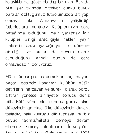
kolaylıkla da gösterebildiği bir alan. Burada 
bile işler tıkırında gitmiyor çünkü büyük 
paralar döktüğümüz futbolumuzda alt yapı 
olarak hala Almanya’nın yetiştirdiği 
futbolculara muhtacız. Kulüplerimizin borç 
batağında olduğunu, gelir yaratmak için 
kulüpler birliği aracılığıyla naklen yayın 
ihalelerini pazarlayacağı yeni bir döneme 
girildiğini ve bunun da devrim olarak 
sunulduğunu ancak bunun da çare 
olmayacağını görüyoruz.
Müflis tüccar gibi harcamaktan kaçınmayan, 
başarı peşinde koşarken kulübün bütün 
getirilerini harcayan ve sürekli olarak borcu 
arttıran yönetsel zihniyetler sonucu deniz 
bitti. Kötü yönetimler sonucu gerek takım 
düzeyinde gerekse ülke düzeyinde duvara 
tosladık, hala kuyruğu dik tutmaya ve ‘biz 
büyük takımız/milletiz’ demeye devam 
etmemiz, kimseyi aldatmasın! İspanya’nın 
Sevilla kulübü tıpkı Galatasaray gibi 1905 