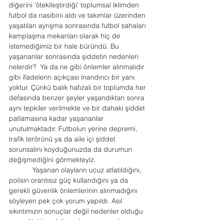
diğerini ‘ötekileştirdiği’ toplumsal iklimden 
futbol da nasibini aldı ve takımlar üzerinden 
yaşatılan ayrışma sonrasında futbol sahaları 
kamplaşma mekanları olarak hiç de 
istemediğimiz bir hale büründü. Bu 
yaşananlar sonrasında şiddetin nedenleri 
nelerdir?  Ya da ne gibi önlemler alınmalıdır 
gibi ifadelerin açıkçası inandırıcı bir yanı 
yoktur. Çünkü balık hafızalı bir toplumda her 
defasında benzer şeyler yaşandıktan sonra 
aynı tepkiler verilmekte ve bir dahaki şiddet 
patlamasına kadar yaşananlar 
unutulmaktadır. Futbolun yerine depremi, 
trafik terörünü ya da aile içi şiddet 
sorunsalını koyduğunuzda da durumun 
değişmediğini görmekteyiz.
            Yaşanan olayların ucuz atlatıldığını, 
polisin orantısız güç kullandığını ya da 
gerekli güvenlik önlemlerinin alınmadığını 
söyleyen pek çok yorum yapıldı. Asıl 
sıkıntımızın sonuçlar değil nedenler olduğu 