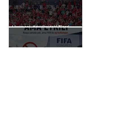
Liverpool, Amerika'daki Ticari
Gücünü 40 Mağaza İle Artıracak
Rusya, küresel futbol yasağına
rağmen FIFA başkanlık seçimlerinde
oy kullanma hakkını elinde tutuyor.
Premier Lig’de Transfer Çılgınlığı 1
Milyar Sterlin'i Aştı