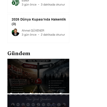
Editör
3 gün önce
3 dakikada okunur
2026 Dünya Kupası'nda Hakemlik
(3)
Ahmet GÜVENER
3 gün önce
2 dakikada okunur
Gündem
Bundesliga Bir Yol Ayrımında: Para
mı, Taraftar mı?