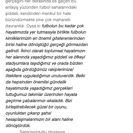
gerçeğini her defasında es geçen bu 
anlayış yüzünden futbol sahalarındaki 
şiddeti, kendinden menkul bir hale 
büründürmekte yine çok maharetli 
davranıldı. Oysa ki 
futbolun bu kadar çok 
hayatımızda yer tutmasıyla birlikte futbolun 
kimliklerimizin en önemli gösterenlerinden 
birisi haline dönüştüğü gerçeği görmezden 
gelindi. İkinci olarak toplumsal hayatımızın 
her alanında yaşadığımız şiddeti ve öfkeyi 
stadyumlara taşıdığımız ve orada bizden 
aşağıda gördüğümüz rakiplerimize/
ötekilere uyguladığımızı unutuverdik. Belki 
de hepsinden önemlisi gündelik 
hayatımızda yaşadığımız gerçekleri 
tuttuğumuz takımlar üzerinden hayata 
geçirme çabalarımızı ıskaladık. Bizi 
birleştirebilecek güzel bir oyunu, 
oyunluktan çıkarıp şahsi 
hesaplaşmalarımızın bir alanı haline 
dönüştürdük.
            Şampiyonluğu doyasıya 