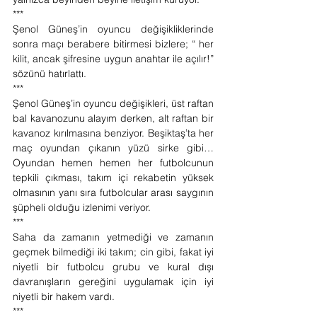
***
Şenol Güneş’in oyuncu değişikliklerinde 
sonra maçı berabere bitirmesi bizlere; “ her 
kilit, ancak şifresine uygun anahtar ile açılır!” 
sözünü hatırlattı.
***
Şenol Güneş’in oyuncu değişikleri, üst raftan 
bal kavanozunu alayım derken, alt raftan bir 
kavanoz kırılmasına benziyor. Beşiktaş’ta her 
maç oyundan çıkanın yüzü sirke gibi… 
Oyundan hemen hemen her futbolcunun 
tepkili çıkması, takım içi rekabetin yüksek 
olmasının yanı sıra futbolcular arası saygının 
şüpheli olduğu izlenimi veriyor.
***
Saha da zamanın yetmediği ve zamanın 
geçmek bilmediği iki takım; cin gibi, fakat iyi 
niyetli bir futbolcu grubu ve kural dışı 
davranışların gereğini uygulamak için iyi 
niyetli bir hakem vardı.
***