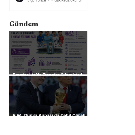
3 gün önce
4 dakikada okunur
Gündem
Premier Lig’de Transfer Çılgınlığı 1
Milyar Sterlin'i Aştı
FIFA, Dünya Kupası da Dahil Olmak
Üzere Turnuvaların Ticari Haklarını
Özel Yatırımcılara Satacağını Açıkladı!