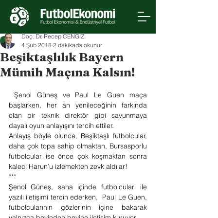
Doç. Dr. Recep CENGİZ
4 Şub 2018
2 dakikada okunur
Beşiktaşlılık Bayern
Mümih Maçına Kalsın!
 Şenol Güneş ve Paul Le Guen maça 
başlarken, her an yenileceğinin farkında 
olan bir teknik direktör gibi savunmaya 
dayalı oyun anlayışını tercih ettiler.
Anlayış böyle olunca, Beşiktaşlı futbolcular, 
daha çok topa sahip olmaktan, Bursasporlu 
futbolcular ise önce çok koşmaktan sonra 
kaleci Harun’u izlemekten zevk aldılar!
***
Şenol Güneş, saha içinde futbolcuları ile 
yazılı iletişimi tercih ederken,  Paul Le Guen, 
futbolcularının gözlerinin içine bakarak 
yalnızca beyinden beyine iletişim kuruyor.