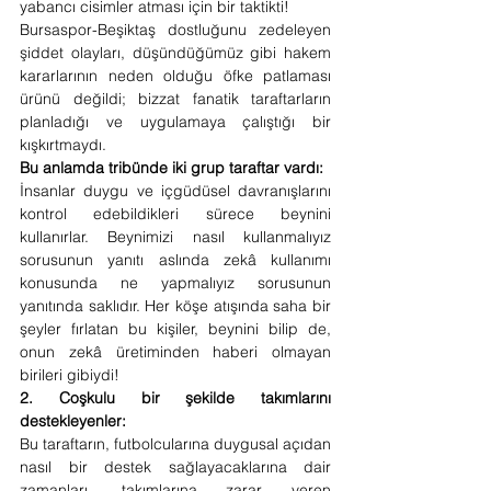
yabancı cisimler atması için bir taktikti!
Bursaspor-Beşiktaş dostluğunu zedeleyen 
şiddet olayları, düşündüğümüz gibi hakem 
kararlarının neden olduğu öfke patlaması 
ürünü değildi; bizzat fanatik taraftarların 
planladığı ve uygulamaya çalıştığı bir 
kışkırtmaydı.
Bu anlamda tribünde iki grup taraftar vardı:
İnsanlar duygu ve içgüdüsel davranışlarını 
kontrol edebildikleri sürece beynini 
kullanırlar. Beynimizi nasıl kullanmalıyız 
sorusunun yanıtı aslında zekâ kullanımı 
konusunda ne yapmalıyız sorusunun 
yanıtında saklıdır. Her köşe atışında saha bir 
şeyler fırlatan bu kişiler, beynini bilip de, 
onun zekâ üretiminden haberi olmayan 
birileri gibiydi!
2. Coşkulu bir şekilde takımlarını 
destekleyenler: 
Bu taraftarın, futbolcularına duygusal açıdan 
nasıl bir destek sağlayacaklarına dair 
zamanları, takımlarına zarar veren 