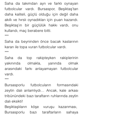
Saha da takımdan ayrı ve farklı oynayan 
futbolcular vardı. Bursaspor, Beşiktaş’tan 
daha kaliteli, güçlü olduğu için değil daha 
akıllı ve hırslı oynadıkları için puan kazandı. 
Beşiktaş’ın bir güçlülük hakkı vardı, onu 
kullandı, maç berabere bitti.
***
Saha da beyninden önce bacak kaslarının 
kararı ile topa vuran futbolcular vardı.
***
Saha da top rakipteyken rakiplerinin 
yakınında olmakla, yanında olmak 
arasındaki farkı anlayamayan futbolcular 
vardı.
***
Bursasporlu futbolcuların formasındaki 
zeytin dalı anlamlıydı… Ancak, kale arkası 
tribünündeki bazı taraftarın ruhlarında zeytin 
dalı eksikti!
Beşiktaşlıların köşe vuruşu kazanması,  
Bursasporlu bazı taraftarların sahaya 