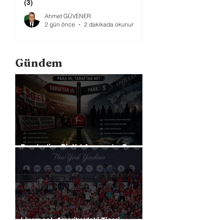
(3)
Ahmet GÜVENER
2 gün önce
2 dakikada okunur
Gündem
Bundesliga Bir Yol Ayrımında: Para
mı, Taraftar mı?