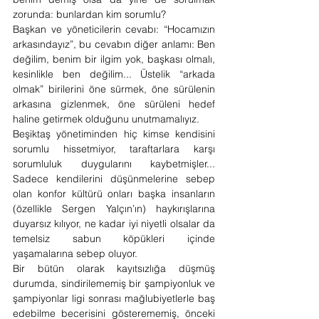
zorunda: bunlardan kim sorumlu?
Başkan ve yöneticilerin cevabı: “Hocamızın 
arkasındayız”, bu cevabın diğer anlamı: Ben 
değilim, benim bir ilgim yok, başkası olmalı, 
kesinlikle ben değilim... Üstelik “arkada 
olmak” birilerini öne sürmek, öne sürülenin 
arkasına gizlenmek, öne sürüleni hedef 
haline getirmek olduğunu unutmamalıyız.
Beşiktaş yönetiminden hiç kimse kendisini 
sorumlu hissetmiyor, taraftarlara karşı 
sorumluluk duygularını kaybetmişler... 
Sadece kendilerini düşünmelerine sebep 
olan konfor kültürü onları başka insanların 
(özellikle Sergen Yalçın’ın) haykırışlarına 
duyarsız kılıyor, ne kadar iyi niyetli olsalar da 
temelsiz sabun köpükleri içinde 
yaşamalarına sebep oluyor. 
Bir bütün olarak kayıtsızlığa düşmüş 
durumda, sindirilememiş bir şampiyonluk ve 
şampiyonlar ligi sonrası mağlubiyetlerle baş 
edebilme becerisini gösterememiş, önceki 