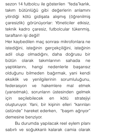
sezon 14 futbolcu ile gösterilen  “feda”karlık, 
takım bütünlüğü gibi değerlerin anlamını 
yitirdiği kötü gidişata alışmış (öğrenilmiş 
çaresizlik) görünüyorlar: Yöneticiler etkisiz, 
teknik kadro çaresiz, futbolcular tükenmiş, 
taraftarın işi değil!
Her kaybedilen maç sonrası mikrofonlara ne 
istediğini, isteğinin gerçekçiliğini, isteğinin 
adil olup olmadığını, daha doğrusu bir 
bütün olarak takımlarının sahada ne 
yaptıklarını, hangi nedenlerle başarısız 
olduğunu bilmeden bağırmak, yani kendi 
eksiklik ve yenilgilerinin sorumluluğunu, 
federasyon ve hakemlere mal etmek 
(yansıtmak), sorunların üstesinden gelmek 
için seçilebilecek en kötü stratejiyi 
oluşturuyor. Yani, bir kişinin elleri “karınları 
üstünde” hareket ederken,  “başım ağrıyor” 
demesine benziyor.
       Bu durumda yapılacak reel eylem planı 
sabırlı ve soğukkanlı kalarak camia olarak 