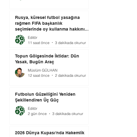
Rusya, küresel futbol yasağına
rağmen FIFA başkanlık
seçimlerinde oy kullanma hakkını
elinde tutuyor.
Editör
11 saat önce
3 dakikada okunur
Topun Gölgesinde İktidar: Dün
Yasak, Bugün Araç
Müslüm GÜLHAN
12 saat önce
2 dakikada okunur
Futbolun Güzelliğini Yeniden
Şekillendiren Üç Güç
Editör
2 gün önce
3 dakikada okunur
2026 Dünya Kupası'nda Hakemlik