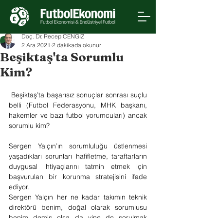
Doç. Dr. Recep CENGİZ
2 Ara 2021
2 dakikada okunur
Beşiktaş'ta Sorumlu
Kim?
Beşiktaş’ta başarısız sonuçlar sonrası suçlu 
belli (Futbol Federasyonu, MHK başkanı, 
hakemler ve bazı futbol yorumcuları) ancak 
sorumlu kim?
Sergen Yalçın’ın sorumluluğu üstlenmesi 
yaşadıkları sorunları hafifletme, taraftarların 
duygusal ihtiyaçlarını tatmin etmek için 
başvurulan bir korunma stratejisini ifade 
ediyor.
Sergen Yalçın her ne kadar takımın teknik 
direktörü benim, doğal olarak sorumlusu 
benim demiş olsa da yine de sorulmak 