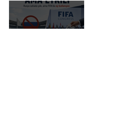
Liverpool, Amerika'daki Ticari
Gücünü 40 Mağaza İle Artıracak
Rusya, küresel futbol yasağına
rağmen FIFA başkanlık seçimlerinde
oy kullanma hakkını elinde tutuyor.
Premier Lig’de Transfer Çılgınlığı 1
Milyar Sterlin'i Aştı
FIFA, Dünya Kupası da Dahil Olmak