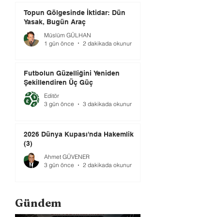
Topun Gölgesinde İktidar: Dün
Yasak, Bugün Araç
Müslüm GÜLHAN
1 gün önce
2 dakikada okunur
Futbolun Güzelliğini Yeniden
Şekillendiren Üç Güç
Editör
3 gün önce
3 dakikada okunur
2026 Dünya Kupası'nda Hakemlik
(3)
Ahmet GÜVENER
3 gün önce
2 dakikada okunur
Gündem