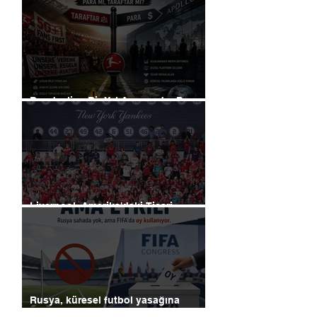
Bundesliga Bir Yol Ayrımında: Para
mı, Taraftar mı?
Liverpool, Amerika'daki Ticari
Gücünü 40 Mağaza İle Artıracak
Rusya, küresel futbol yasağına
rağmen FIFA başkanlık seçimlerinde