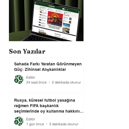
Son Yazılar
Sahada Farkı Yaratan Görünmeyen
Güç: Zihinsel Alışkanlıklar
Editör
24 saat önce
2 dakikada okunur
Rusya, küresel futbol yasağına
rağmen FIFA başkanlık
seçimlerinde oy kullanma hakkını
elinde tutuyor.
Editör
1 gün önce
3 dakikada okunur