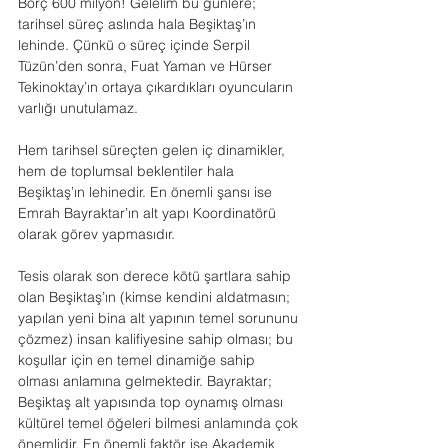
Borç 600 milyon! Gelelim bu günlere; 
tarihsel süreç aslında hala Beşiktaş’ın 
lehinde. Çünkü o süreç içinde Serpil 
Tüzün’den sonra, Fuat Yaman ve Hürser 
Tekinoktay’ın ortaya çıkardıkları oyuncuların 
varlığı unutulamaz.
Hem tarihsel süreçten gelen iç dinamikler, 
hem de toplumsal beklentiler hala 
Beşiktaş’ın lehinedir. En önemli şansı ise 
Emrah Bayraktar’ın alt yapı Koordinatörü 
olarak görev yapmasıdır.
Tesis olarak son derece kötü şartlara sahip 
olan Beşiktaş’ın (kimse kendini aldatmasın; 
yapılan yeni bina alt yapının temel sorununu 
çözmez) insan kalifiyesine sahip olması; bu 
koşullar için en temel dinamiğe sahip 
olması anlamına gelmektedir. Bayraktar; 
Beşiktaş alt yapısında top oynamış olması 
kültürel temel öğeleri bilmesi anlamında çok 
önemlidir. En önemli faktör ise Akademik 