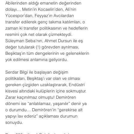
Abilerinden aldığı emanetin değerinden 
dolayı… Metin’in Kocaelin’den, Ali’nin 
Yücespor’dan, Feyyaz’ın Avcılardan 
transfer edilerek genç takıma katılımları, o 
zaman ki transfer politikasının ve hedeflerin 
resmini çok net olarak çizmekteydi. 
Süleyman Seba’nın, Ahmet Dursun ile eş 
değer tutularak (!) görevden ayrılması, 
Beşiktaş’ın tüm dengelerinin ve geleneklerin 
yok edilmesi anlamına geliyordu.
Serdar Bilgi ile başlayan değişim 
politikaları, Beşiktaş’ı var olan ve olması 
gereken çizgiden uzaklaştırarak, Endüstri 
kisvesi altındaki kulüplerin içine sokmuştur. 
Zarar kaçınılmaz olmuştu! Demirören 
dönemi ise “anlatılamaz, yaşanılır” denir ya 
o durumdu… Demirören’in “gerekirse alt 
yapıyı lav ederiz” açıklaması durumun 
sonuydu.