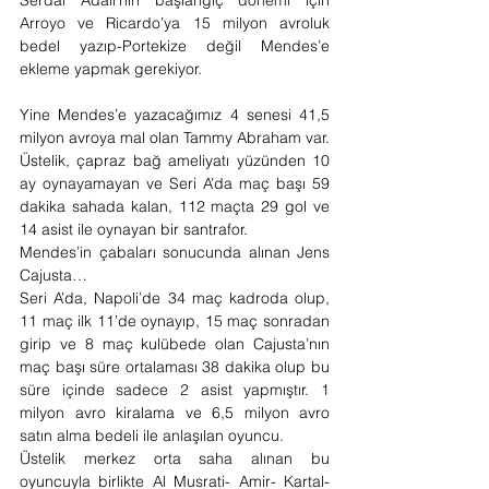
Arroyo ve Ricardo’ya 15 milyon avroluk 
bedel yazıp-Portekize değil Mendes’e 
ekleme yapmak gerekiyor.
Yine Mendes’e yazacağımız 4 senesi 41,5 
milyon avroya mal olan Tammy Abraham var. 
Üstelik, çapraz bağ ameliyatı yüzünden 10 
ay oynayamayan ve Seri A’da maç başı 59 
dakika sahada kalan, 112 maçta 29 gol ve 
14 asist ile oynayan bir santrafor.
Mendes’in çabaları sonucunda alınan Jens 
Cajusta…
Seri A’da, Napoli’de 34 maç kadroda olup, 
11 maç ilk 11’de oynayıp, 15 maç sonradan 
girip ve 8 maç kulübede olan Cajusta’nın 
maç başı süre ortalaması 38 dakika olup bu 
süre içinde sadece 2 asist yapmıştır. 1 
milyon avro kiralama ve 6,5 milyon avro 
satın alma bedeli ile anlaşılan oyuncu.
Üstelik merkez orta saha alınan bu 
oyuncuyla birlikte Al Musrati- Amir- Kartal- 