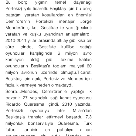
Bu borç yığının temel dayanağı 
Portekiz(liy)le ticaretti. Beşiktaş için bu borç 
batağını yaratan koşullardan en önemlisi 
Demirören’in Portekizli menajer Jorge 
Mendes’in şirketi Gestifute ile yaptığı sıkıntı 
yaratan ve kuşku uyandıran anlaşmalardı. 
2010-2011 yılları arasında altı ay gibi kısa bir 
süre içinde, Gestifute kulübe sattığı 
oyuncular karşılığında 6 milyon avro 
komisyon aldığı gibi, takıma katılan 
oyuncuların Beşiktaş’a toplam maliyeti 60 
milyon avronun üzerinde olmuştu.Ticaret, 
Beşiktaş için açık, Portekiz ve Mendes için 
fazlalık vermeye neden olmaktaydı.
Sonra…Mendes, Demirören’le yaptığı ilk 
pazarlık 27 yaşındaki sağ kanat oyuncusu 
Ricardo Quaresma içindi. 2010 yazında, 
Portekizli oyuncuyu Inter Milan’dan 
Beşiktaş’a transfer ettirmeyi başardı. 7,3 
milyonluk bonservisiyle Quaresma, Türk 
futbol tarihinin en pahalıya alınan 
oyuncularından biri oldu. Mendes bu 