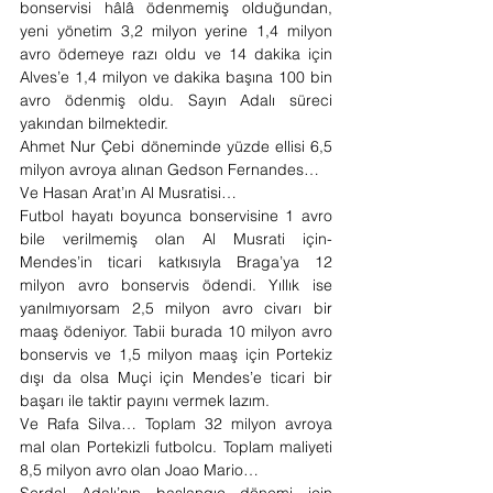
bonservisi hâlâ ödenmemiş olduğundan, 
yeni yönetim 3,2 milyon yerine 1,4 milyon 
avro ödemeye razı oldu ve 14 dakika için 
Alves’e 1,4 milyon ve dakika başına 100 bin 
avro ödenmiş oldu. Sayın Adalı süreci 
yakından bilmektedir.
Ahmet Nur Çebi döneminde yüzde ellisi 6,5 
milyon avroya alınan Gedson Fernandes…
Ve Hasan Arat’ın Al Musratisi…
Futbol hayatı boyunca bonservisine 1 avro 
bile verilmemiş olan Al Musrati için-
Mendes’in ticari katkısıyla Braga’ya 12 
milyon avro bonservis ödendi. Yıllık ise 
yanılmıyorsam 2,5 milyon avro civarı bir 
maaş ödeniyor. Tabii burada 10 milyon avro 
bonservis ve 1,5 milyon maaş için Portekiz 
dışı da olsa Muçi için Mendes’e ticari bir 
başarı ile taktir payını vermek lazım.
Ve Rafa Silva… Toplam 32 milyon avroya 
mal olan Portekizli futbolcu. Toplam maliyeti 
8,5 milyon avro olan Joao Mario…
Serdal Adalı’nın başlangıç dönemi için 