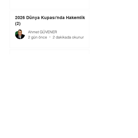
2026 Dünya Kupası'nda Hakemlik
(2)
Ahmet GÜVENER
2 gün önce
2 dakikada okunur
TMOK’da Yeni Dönem: Şimdi Ne
Yapılmalı?
Ömer GÜRSOY
4 gün önce
4 dakikada okunur
Gündem