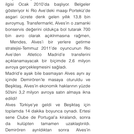
ilgisi Ocak 2010’da başlıyor. Belgeler 
gösteriyor ki Rio Ave’deki maaşı Portekiz’de 
asgari ücrete denk gelen yıllık 13,8 bin 
avroymuş. Transfermarkt, Alves’in o zamanki 
bonservis değerini oldukça bol tutarak 700 
bin avro olarak açıklnmasına rağmen, 
 Mendes, Alves’i bir yerlere getirme 
stratejisi-Temmuz 2011’de oyuncunun Rio 
Ave’den Atletico Madrid’e transferini 
açıklanamayacak bir biçimde 2,6 milyon 
avroya gerçekleşmesini sağladı.
Madrid’e ayak bile basmayan Alves aynı ay 
içinde Demirören’le masaya oturuldu ve 
Beşiktaş, Alves’in ekonomik haklarının yüzde 
50’sini 3,2 milyon avroya satın almaya ikna 
edildi!
Alves Türkiye’ye geldi ve Beşiktaş için 
toplamda 14 dakika boyunca oynadı. Ertesi 
sene Clube de Portugal’a kiralandı, sonra 
da kulüpten tamamen uzaklaştırıldı. 
Demirören ayrıldıktan sonra Alves’in 