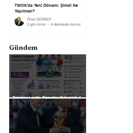
TMOK’da Yeni Dönem: Şimdi Ne
Yapılmalı?
Ömer GÜRSOY
3 gün önce
4 dakikada okunur
Gündem
Premier Lig’de Transfer Çılgınlığı 1
Milyar Sterlin'i Aştı