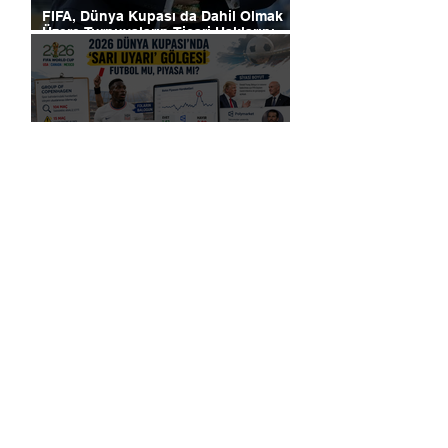
FIFA, Dünya Kupası da Dahil Olmak
Üzere Turnuvaların Ticari Haklarını
Özel Yatırımcılara Satacağını Açıkladı!
2026 Dünya Kupası’nda “Sarı Uyarı”
Gölgesi: Futbol mu, Piyasa mı?
Futbolun Yeni Oyun Kurucusu Yapay
Zekâ: Chelsea Sahada ve Ofiste
Devrim Peşinde