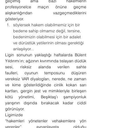
geçilmiş ama bazı hakemlerin 
profesyonelce maçın önüne geçme 
alışkanlığından vazgeçmediklerini 
gösteriyor. 
söylersek hakem olabilmemiz için bir 
bedene sahip olmamız değil, tersine, 
bedenimizin olabilmesi için bir adalet 
ve dürüstlük yetilerinin olması gerektiği 
anlaşılıyor...
Ligin sonunun yaklaştığı haftalarda Bülent 
Yıldırımı’ın; ağzının kıvrımında tıslayan düdük 
sesi, risksiz alanda verilen sahte 
faulleri, oyunun temposunu düşüren 
vereksiz VAR diyalogları, nerede, ne zaman 
ve kime gösterildiğinde cinlik kokan sarı 
kartları, gergin jest ve mimikleriyle birleşen 
kötü yönetimi, Beşiktaş’ı şampiyonluk 
yarışının dışında bırakacak kadar ciddi 
görünüyor.
Ligimizde 
“hakemleri yönetenler vehakemlere yön 
verenler” ayrıanlayışta olduğu 