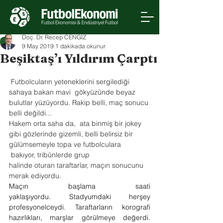
Doç. Dr. Recep CENGİZ
9 May 2019
1 dakikada okunur
Beşiktaş’ı Yıldırım Çarptı
 Futbolcuların yeteneklerini sergilediği 
sahaya bakan mavi  gökyüzünde beyaz 
bulutlar yüzüyordu. Rakip belli, maç sonucu 
belli değildi...
Hakem orta saha da,  ata binmiş bir jokey 
gibi gözlerinde gizemli, belli belirsiz bir 
gülümsemeyle topa ve futbolculara 
 bakıyor, tribünlerde grup 
halinde oturan taraftarlar, maçın sonucunu 
merak ediyordu.
Maçın başlama saati 
yaklaşıyordu. Stadyumdaki herşey 
profesyonelceydi. Taraftarların korografi 
hazırlıkları, marşlar görülmeye değerdi. 