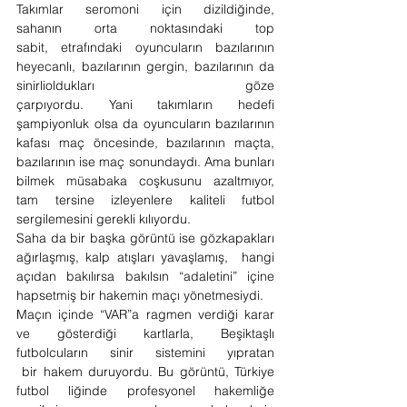
Takımlar seromoni için dizildiğinde, 
sahanın orta noktasındaki top 
sabit, etrafındaki oyuncuların bazılarının 
heyecanlı, bazılarının gergin, bazılarının da 
sinirlioldukları göze 
çarpıyordu. Yani takımların hedefi 
şampiyonluk olsa da oyuncuların bazılarının 
kafası maç öncesinde, bazılarının maçta, 
bazılarının ise maç sonundaydı. Ama bunları 
bilmek müsabaka coşkusunu azaltmıyor, 
tam tersine izleyenlere kaliteli futbol 
sergilemesini gerekli kılıyordu.
Saha da bir başka görüntü ise gözkapakları 
ağırlaşmış, kalp atışları yavaşlamış,  hangi 
açıdan bakılırsa bakılsın “adaletini” içine 
hapsetmiş bir hakemin maçı yönetmesiydi.
Maçın içinde “VAR”a ragmen verdiği karar 
ve gösterdiği kartlarla, Beşiktaşlı 
futbolcuların sinir sistemini yıpratan 
 bir hakem duruyordu. Bu görüntü, Türkiye 
futbol liğinde profesyonel hakemliğe 