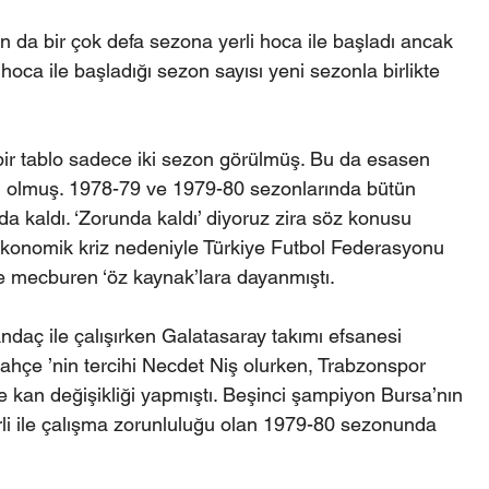
da bir çok defa sezona yerli hoca ile başladı ancak 
hoca ile başladığı sezon sayısı yeni sezonla birlikte 
bir tablo sadece iki sezon görülmüş. Bu da esasen 
m olmuş. 1978-79 ve 1979-80 sezonlarında bütün 
da kaldı. ‘Zorunda kaldı’ diyoruz zira söz konusu 
konomik kriz nedeniyle Türkiye Futbol Federasyonu 
de mecburen ‘öz kaynak’lara dayanmıştı.
ç ile çalışırken Galatasaray takımı efsanesi 
ahçe ’nin tercihi Necdet Niş olurken, Trabzonspor 
 kan değişikliği yapmıştı. Beşinci şampiyon Bursa’nın 
rli ile çalışma zorunluluğu olan 1979-80 sezonunda 