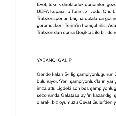
Evet, teknik direktörlük dönemleri göz
UEFA Kupası ile Terim, zirvede. Onu b
Trabzonspor’un başına defalarca gelme
göremezken, Terim’in hemşehrilisi Ada
Trabzon’dan sonra Beşiktaş ile bir d
YABANCI GALİP
Geride kalan 54 lig şampiyonluğunun 34
bulunuyor. ‘Yerli şampiyonluk’ların yar
imza attı. Ligdeki son beş şampiyonluğu
sezonunda Galatasaray ’ın kazandığı şa
olarak, biz oyumuzu Cevat Güler’den y