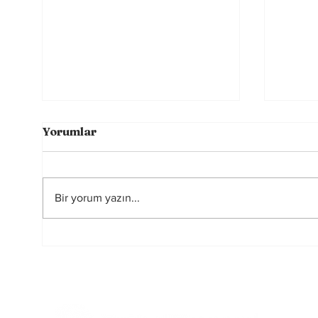
Yorumlar
Bir yorum yazın...
Futbolun Güzelliğini
2026
Yeniden Şekillendiren
Hakem
Üç Güç