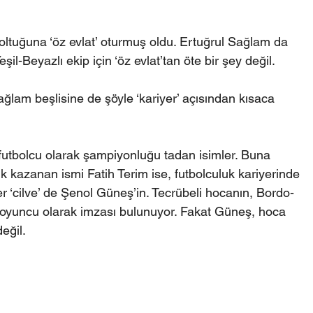
tuğuna ‘öz evlat’ oturmuş oldu. Ertuğrul Sağlam da 
şil-Beyazlı ekip için ‘öz evlat’tan öte bir şey değil.
am beşlisine de şöyle ‘kariyer’ açısından kısaca 
bolcu olarak şampiyonluğu tadan isimler. Buna 
k kazanan ismi Fatih Terim ise, futbolculuk kariyerinde 
er ‘cilve’ de Şenol Güneş’in. Tecrübeli hocanın, Bordo-
oyuncu olarak imzası bulunuyor. Fakat Güneş, hoca 
eğil. 