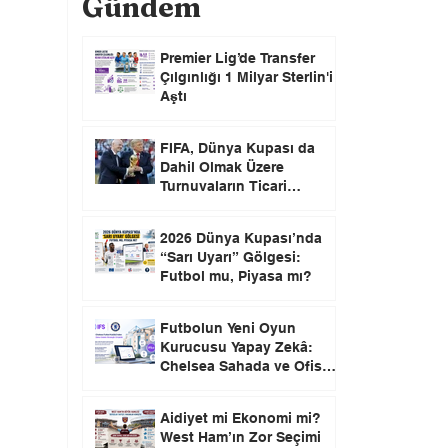
Gündem
Premier Lig’de Transfer
Çılgınlığı 1 Milyar Sterlin'i
Aştı
FIFA, Dünya Kupası da
Dahil Olmak Üzere
Turnuvaların Ticari
Haklarını Özel Yatırımcılara
Satacağını Açıkladı!
2026 Dünya Kupası’nda
“Sarı Uyarı” Gölgesi:
Futbol mu, Piyasa mı?
Futbolun Yeni Oyun
Kurucusu Yapay Zekâ:
Chelsea Sahada ve Ofiste
Devrim Peşinde
Aidiyet mi Ekonomi mi?
West Ham’ın Zor Seçimi