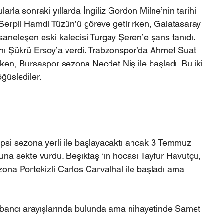
larla sonraki yıllarda İngiliz Gordon Milne’nin tarihi 
Serpil Hamdi Tüzün’ü göreve getirirken, Galatasaray 
efsaneleşen eski kalecisi Turgay Şeren’e şans tanıdı. 
ı Şükrü Ersoy’a verdi. Trabzonspor’da Ahmet Suat 
ken, Bursaspor sezona Necdet Niş ile başladı. Bu iki 
ğüslediler. 
psi sezona yerli ile başlayacaktı ancak 3 Temmuz 
una sekte vurdu. Beşiktaş ’ın hocası Tayfur Havutçu, 
ezona Portekizli Carlos Carvalhal ile başladı ama 
yabancı arayışlarında bulunda ama nihayetinde Samet 