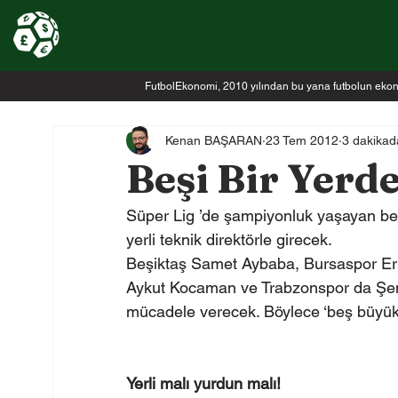
FutbolEkonomi, 2010 yılından bu yana futbolun ekonomi
Kenan BAŞARAN
23 Tem 2012
3 dakikad
Beşi Bir Yerde
Süper Lig ’de şampiyonluk yaşayan beş 
yerli teknik direktörle girecek.
Beşiktaş Samet Aybaba, Bursaspor Ert
Aykut Kocaman ve Trabzonspor da Şen
mücadele verecek. Böylece ‘beş büyük’
Yerli malı yurdun malı!