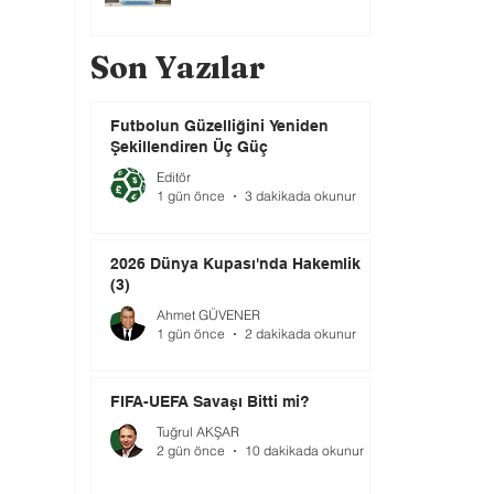
Son Yazılar
Futbolun Güzelliğini Yeniden
Şekillendiren Üç Güç
Editör
1 gün önce
3 dakikada okunur
2026 Dünya Kupası'nda Hakemlik
(3)
Ahmet GÜVENER
1 gün önce
2 dakikada okunur
FIFA-UEFA Savaşı Bitti mi?
Tuğrul AKŞAR
2 gün önce
10 dakikada okunur