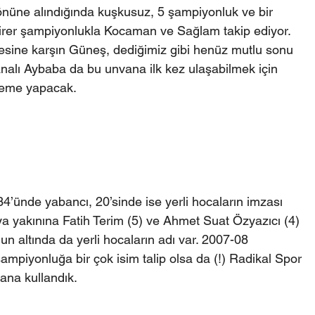
önüne alındığında kuşkusuz, 5 şampiyonluk ve bir 
irer şampiyonlukla Kocaman ve Sağlam takip ediyor. 
sine karşın Güneş, dediğimiz gibi henüz mutlu sonu 
nalı Aybaba da bu unvana ilk kez ulaşabilmek için 
eneme yapacak.
’ünde yabancı, 20’sinde ise yerli hocaların imzası 
ıya yakınına Fatih Terim (5) ve Ahmet Suat Özyazıcı (4) 
n altında da yerli hocaların adı var. 2007-08 
mpiyonluğa bir çok isim talip olsa da (!) Radikal Spor 
ana kullandık.