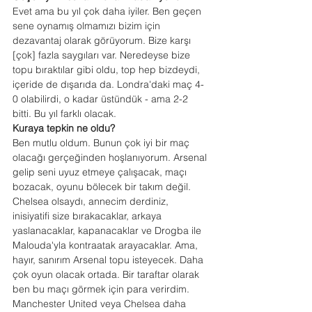
Evet ama bu yıl çok daha iyiler. Ben geçen 
sene oynamış olmamızı bizim için 
dezavantaj olarak görüyorum. Bize karşı 
[çok] fazla saygıları var. Neredeyse bize 
topu bıraktılar gibi oldu, top hep bizdeydi, 
içeride de dışarıda da. Londra'daki maç 4-
0 olabilirdi, o kadar üstündük - ama 2-2 
bitti. Bu yıl farklı olacak.
Kuraya tepkin ne oldu?
Ben mutlu oldum. Bunun çok iyi bir maç 
olacağı gerçeğinden hoşlanıyorum. Arsenal 
gelip seni uyuz etmeye çalışacak, maçı 
bozacak, oyunu bölecek bir takım değil. 
Chelsea olsaydı, annecim derdiniz, 
inisiyatifi size bırakacaklar, arkaya 
yaslanacaklar, kapanacaklar ve Drogba ile 
Malouda'yla kontraatak arayacaklar. Ama, 
hayır, sanırım Arsenal topu isteyecek. Daha 
çok oyun olacak ortada. Bir taraftar olarak 
ben bu maçı görmek için para verirdim. 
Manchester United veya Chelsea daha 