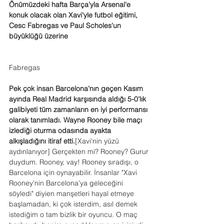
Önümüzdeki hafta Barça'yla Arsenal'e 
konuk olacak olan Xavi'yle futbol eğitimi, 
Cesc Fabregas ve Paul Scholes'un 
büyüklüğü üzerine
Fabregas
Pek çok insan Barcelona'nın geçen Kasım 
ayında Real Madrid karşısında aldığı 5-0'lık 
galibiyeti tüm zamanların en iyi performansı 
olarak tanımladı. Wayne Rooney bile maçı 
izlediği oturma odasında ayakta 
alkışladığını itiraf etti.
[Xavi'nin yüzü 
aydınlanıyor] Gerçekten mi? Rooney? Gurur 
duydum. Rooney, vay! Rooney sıradışı, o 
Barcelona için oynayabilir. İnsanlar "Xavi 
Rooney'nin Barcelona'ya geleceğini 
söyledi" diyien manşetleri hayal etmeye 
başlamadan, ki çok isterdim, asıl demek 
istediğim o tam bizlik bir oyuncu. O maç 