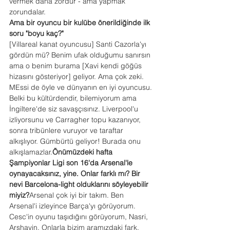
vermek daha zordur - ama yapmak 
zorundalar.
Ama bir oyuncu bir kulübe önerildiğinde ilk 
soru "boyu kaç?"
[Villareal kanat oyuncusu] Santi Cazorla'yı 
gördün mü? Benim ufak olduğumu sanırsın 
ama o benim burama [Xavi kendi göğüs 
hizasını gösteriyor] geliyor. Ama çok zeki. 
MEssi de öyle ve dünyanın en iyi oyuncusu. 
Belki bu kültürdendir, bilemiyorum ama 
İngiltere'de siz savaşçısınız. Liverpool'u 
izliyorsunu ve Carragher topu kazanıyor, 
sonra tribünlere vuruyor ve taraftar 
alkışlıyor. Gümbürtü geliyor! Burada onu 
alkışlamazlar.
Önümüzdeki hafta 
Şampiyonlar Ligi son 16'da Arsenal'le 
oynayacaksınız, yine. Onlar farklı mı? Bir 
nevi Barcelona-light olduklarını söyleyebilir 
miyiz?
Arsenal çok iyi bir takım. Ben 
Arsenal'i izleyince Barça'yı görüyorum. 
Cesc'in oyunu taşıdığını görüyorum, Nasri, 
Arshavin. Onlarla bizim aramızdaki fark, 