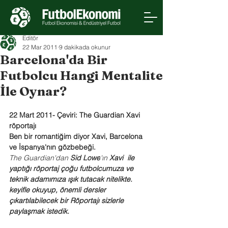
Editör
22 Mar 2011
9 dakikada okunur
Barcelona'da Bir
Futbolcu Hangi Mentalite
İle Oynar?
22 Mart 2011- Çeviri: The Guardian Xavi 
röportajı
Ben bir romantiğim diyor Xavi, Barcelona 
ve İspanya'nın gözbebeği.
The Guardian'dan 
Sid Lowe
'ın 
Xavi  ile 
yaptığı röportaj çoğu futbolcumuza ve 
teknik adamımıza ışık tutacak nitelikte. 
keyifle okuyup, önemli dersler 
çıkartılabilecek bir Röportajı sizlerle 
paylaşmak istedik. 