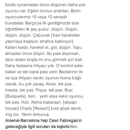
bizde oynamadan önce düşünen daha çok 
oyuncu var. Eğitim bunun anahtarı. Bizim 
oyuncularımız 10 veya 12 senedir 
buradalar. Barça'ya ilk geldiğinizde size 
öğrettikleri ilk şey şudur: düşün. Düşün, 
düşün, düşün. Çabucak [Xavi hareketler 
yapmaya başlıyor, etrafına bakınıyor]. 
Kafanı kaldır, hareket et, gör, düşün. Topu 
almadan önce düşün. Bu pası alıyorsan, 
öbür adam boşta mı onu görmek için bak. 
Daha fazlasına ihtiyacı yok. O kontrol eder, 
bakar ve tek topta pası verir. Bazılarının iki 
ve üçe ihtiyacı vardır, oyunun hızına bağlı 
olarak, bu çok yavaş. Alves, tek pas. 
Iniesta, tek pas. Pique, tek pas. Busi 
[Busquets], ben... yedi veya sekiz oyuncu, 
tek pas. Hızlı. Aslına bakarsan, [altyapı 
hocası] Charly [Rexach] bize şöyle derdi, 
mig toc. Yarım dokunuş.
Arsenal-Barcelona hep Cesc Fabregas'ın 
geleceğiyle ilgili soruları da kışkırtır.
Ben 