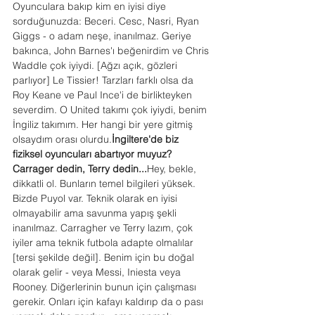
Oyunculara bakıp kim en iyisi diye 
sorduğunuzda: Beceri. Cesc, Nasri, Ryan 
Giggs - o adam neşe, inanılmaz. Geriye 
bakınca, John Barnes'ı beğenirdim ve Chris 
Waddle çok iyiydi. [Ağzı açık, gözleri 
parlıyor] Le Tissier! Tarzları farklı olsa da 
Roy Keane ve Paul Ince'i de birlikteyken 
severdim. O United takımı çok iyiydi, benim 
İngiliz takımım. Her hangi bir yere gitmiş 
olsaydım orası olurdu.
İngiltere'de biz 
fiziksel oyuncuları abartıyor muyuz? 
Carrager dedin, Terry dedin...
Hey, bekle, 
dikkatli ol. Bunların temel bilgileri yüksek. 
Bizde Puyol var. Teknik olarak en iyisi 
olmayabilir ama savunma yapış şekli 
inanılmaz. Carragher ve Terry lazım, çok 
iyiler ama teknik futbola adapte olmalılar 
[tersi şekilde değil]. Benim için bu doğal 
olarak gelir - veya Messi, Iniesta veya 
Rooney. Diğerlerinin bunun için çalışması 
gerekir. Onları için kafayı kaldırıp da o pası 