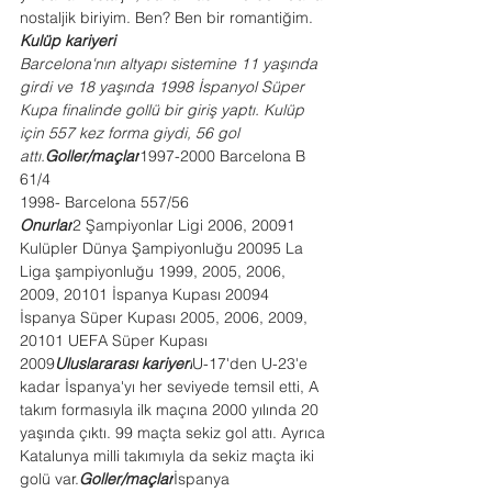
nostaljik biriyim. Ben? Ben bir romantiğim.
Kulüp kariyeri
Barcelona'nın altyapı sistemine 11 yaşında 
girdi ve 18 yaşında 1998 İspanyol Süper 
Kupa finalinde gollü bir giriş yaptı. Kulüp 
için 557 kez forma giydi, 56 gol 
attı.
Goller/maçlar
1997-2000 Barcelona B 
61/4
1998- Barcelona 557/56
Onurlar
2 Şampiyonlar Ligi 2006, 20091 
Kulüpler Dünya Şampiyonluğu 20095 La 
Liga şampiyonluğu 1999, 2005, 2006, 
2009, 20101 İspanya Kupası 20094 
İspanya Süper Kupası 2005, 2006, 2009, 
20101 UEFA Süper Kupası 
2009
Uluslararası kariyeri
U-17'den U-23'e 
kadar İspanya'yı her seviyede temsil etti, A 
takım formasıyla ilk maçına 2000 yılında 20 
yaşında çıktı. 99 maçta sekiz gol attı. Ayrıca 
Katalunya milli takımıyla da sekiz maçta iki 
golü var.
Goller/maçlar
İspanya 