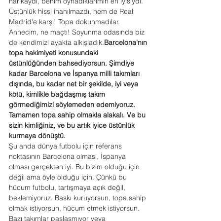
harikaydı, benim oynadıklarımın en iyisiydi. 
Üstünlük hissi inanılmazdı, hem de Real 
Madrid'e karşı! Topa dokunmadılar. 
Annecim, ne maçtı! Soyunma odasında biz 
de kendimizi ayakta 
alkışladık.
Barcelona
'nın 
topa hakimiyeti konusundaki 
üstünlüğünden bahsediyorsun. Şimdiye 
kadar Barcelona ve İspanya milli takımları 
dışında, bu kadar net bir şekilde, iyi veya 
kötü, kimlikle bağdaşmış takım 
görmediğimizi söylemeden edemiyoruz. 
Tamamen topa sahip olmakla alakalı. Ve bu 
sizin kimliğiniz, ve bu artık iyice üstünlük 
kurmaya dönüştü.
Şu anda dünya futbolu için referans 
noktasının Barcelona olması, İspanya 
olması gerçekten iyi. Bu bizim olduğu için 
değil ama öyle olduğu için. Çünkü bu 
hücum futbolu, tartışmaya açık değil, 
beklemiyoruz. Baskı kuruyorsun, topa sahip 
olmak istiyorsun, hücum etmek istiyorsun. 
Bazı takımlar paslaşmıyor veya 