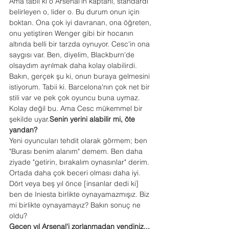
Ama tabii ki o Arsenal'in kaptanı, standardı 
belirleyen o, lider o. Bu durum onun için 
boktan. Ona çok iyi davranan, ona öğreten, 
onu yetiştiren Wenger gibi bir hocanın 
altında belli bir tarzda oynuyor. Cesc'in ona 
saygısı var. Ben, diyelim, Blackburn'de 
olsaydım ayrılmak daha kolay olabilirdi. 
Bakın, gerçek şu ki, onun buraya gelmesini 
istiyorum. Tabii ki. Barcelona'nın çok net bir 
stili var ve pek çok oyuncu buna uymaz. 
Kolay değil bu. Ama Cesc mükemmel bir 
şekilde uyar.
Senin yerini alabilir mi, öte 
yandan?
Yeni oyuncuları tehdit olarak görmem; ben 
"Burası benim alanım" demem. Ben daha 
ziyade "getirin, bırakalım oynasınlar" derim. 
Ortada daha çok beceri olması daha iyi. 
Dört veya beş yıl önce [insanlar dedi ki] 
ben de Iniesta birlikte oynayamazmışız. Biz 
mi birlikte oynayamayız? Bakın sonuç ne 
oldu?
Geçen yıl Arsenal'i zorlanmadan yendiniz...