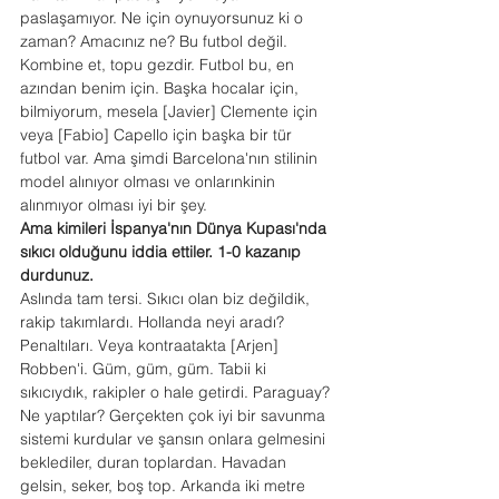
paslaşamıyor. Ne için oynuyorsunuz ki o 
zaman? Amacınız ne? Bu futbol değil. 
Kombine et, topu gezdir. Futbol bu, en 
azından benim için. Başka hocalar için, 
bilmiyorum, mesela [Javier] Clemente için 
veya [Fabio] Capello için başka bir tür 
futbol var. Ama şimdi Barcelona'nın stilinin 
model alınıyor olması ve onlarınkinin 
alınmıyor olması iyi bir şey.
Ama kimileri İspanya'nın Dünya Kupası'nda 
sıkıcı olduğunu iddia ettiler. 1-0 kazanıp 
durdunuz.
Aslında tam tersi. Sıkıcı olan biz değildik, 
rakip takımlardı. Hollanda neyi aradı? 
Penaltıları. Veya kontraatakta [Arjen] 
Robben'i. Güm, güm, güm. Tabii ki 
sıkıcıydık, rakipler o hale getirdi. Paraguay? 
Ne yaptılar? Gerçekten çok iyi bir savunma 
sistemi kurdular ve şansın onlara gelmesini 
beklediler, duran toplardan. Havadan 
gelsin, seker, boş top. Arkanda iki metre 