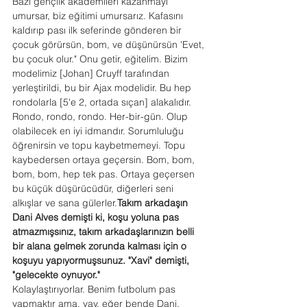
Bazı gençlik akademileri kazanmayı 
umursar, biz eğitimi umursarız. Kafasını 
kaldırıp pası ilk seferinde gönderen bir 
çocuk görürsün, bom, ve düşünürsün 'Evet, 
bu çocuk olur." Onu getir, eğitelim. Bizim 
modelimiz [Johan] Cruyff tarafından 
yerleştirildi, bu bir Ajax modelidir. Bu hep 
rondolarla [5'e 2, ortada sıçan] alakalıdır. 
Rondo, rondo, rondo. Her-bir-gün. Olup 
olabilecek en iyi idmandır. Sorumluluğu 
öğrenirsin ve topu kaybetmemeyi. Topu 
kaybedersen ortaya geçersin. Bom, bom, 
bom, bom, hep tek pas. Ortaya geçersen 
bu küçük düşürücüdür, diğerleri seni 
alkışlar ve sana gülerler.
Takım arkadaşın 
Dani Alves demişti ki, koşu yoluna pas 
atmazmışsınız, takım arkadaşlarınızın belli 
bir alana gelmek zorunda kalması için o 
koşuyu yapıyormuşsunuz. "Xavi" demişti, 
"gelecekte oynuyor."
Kolaylaştırıyorlar. Benim futbolum pas 
yapmaktır ama, vay, eğer bende Dani, 