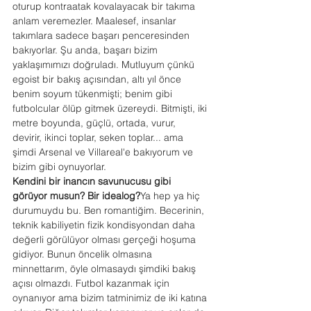
oturup kontraatak kovalayacak bir takıma 
anlam veremezler. Maalesef, insanlar 
takımlara sadece başarı penceresinden 
bakıyorlar. Şu anda, başarı bizim 
yaklaşımımızı doğruladı. Mutluyum çünkü 
egoist bir bakış açısından, altı yıl önce 
benim soyum tükenmişti; benim gibi 
futbolcular ölüp gitmek üzereydi. Bitmişti, iki 
metre boyunda, güçlü, ortada, vurur, 
devirir, ikinci toplar, seken toplar... ama 
şimdi Arsenal ve Villareal'e bakıyorum ve 
bizim gibi oynuyorlar.
Kendini bir inancın savunucusu gibi 
görüyor musun? Bir idealog?
Ya hep ya hiç 
durumuydu bu. Ben romantiğim. Becerinin, 
teknik kabiliyetin fizik kondisyondan daha 
değerli görülüyor olması gerçeği hoşuma 
gidiyor. Bunun öncelik olmasına 
minnettarım, öyle olmasaydı şimdiki bakış 
açısı olmazdı. Futbol kazanmak için 
oynanıyor ama bizim tatminimiz de iki katına 