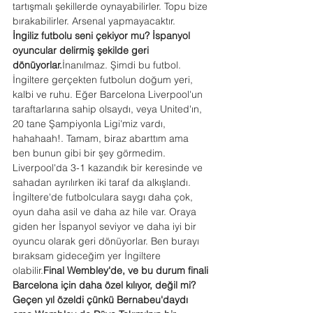
tartışmalı şekillerde oynayabilirler. Topu bize 
bırakabilirler. Arsenal yapmayacaktır.
İngiliz futbolu seni çekiyor mu? İspanyol 
oyuncular delirmiş şekilde geri 
dönüyorlar.
İnanılmaz. Şimdi bu futbol. 
İngiltere gerçekten futbolun doğum yeri, 
kalbi ve ruhu. Eğer Barcelona Liverpool'un 
taraftarlarına sahip olsaydı, veya United'ın, 
20 tane Şampiyonla Ligi'miz vardı, 
hahahaah!. Tamam, biraz abarttım ama 
ben bunun gibi bir şey görmedim. 
Liverpool'da 3-1 kazandık bir keresinde ve 
sahadan ayrılırken iki taraf da alkışlandı. 
İngiltere'de futbolculara saygı daha çok, 
oyun daha asil ve daha az hile var. Oraya 
giden her İspanyol seviyor ve daha iyi bir 
oyuncu olarak geri dönüyorlar. Ben burayı 
bıraksam gideceğim yer İngiltere 
olabilir.
Final
 Wembley'de, ve bu durum finali 
Barcelona için daha özel kılıyor, değil mi? 
Geçen yıl özeldi çünkü Bernabeu'daydı 