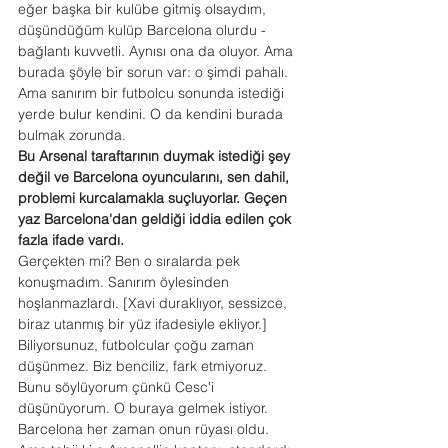
eğer başka bir kulübe gitmiş olsaydım, 
düşündüğüm kulüp Barcelona olurdu - 
bağlantı kuvvetli. Aynısı ona da oluyor. Ama 
burada şöyle bir sorun var: o şimdi pahalı. 
Ama sanırım bir futbolcu sonunda istediği 
yerde bulur kendini. O da kendini burada 
bulmak zorunda.
Bu Arsenal taraftarının duymak istediği şey 
değil ve Barcelona oyuncularını, sen dahil, 
problemi kurcalamakla suçluyorlar. Geçen 
yaz Barcelona'dan geldiği iddia edilen çok 
fazla ifade vardı.
Gerçekten mi? Ben o sıralarda pek 
konuşmadım. Sanırım öylesinden 
hoşlanmazlardı. [Xavi duraklıyor, sessizce, 
biraz utanmış bir yüz ifadesiyle ekliyor.] 
Biliyorsunuz, futbolcular çoğu zaman 
düşünmez. Biz benciliz, fark etmiyoruz. 
Bunu söylüyorum çünkü Cesc'i 
düşünüyorum. O buraya gelmek istiyor. 
Barcelona her zaman onun rüyası oldu. 