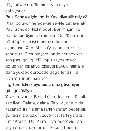
düşünüyorsun, Tanrım, oynamaya 
çalışıyorlar.
Paul Scholes için İngiliz Xavi diyebilir miyiz?
[Xavi bölüyor, neredeyse şevkle patlayarak] 
Paul Scholes! Rol modeli. Benim için, ve 
bunda ciddiyim, benim son 15, 20 senede 
gördüğüm en iyi merkez ortasaha 
oyuncusu. Xabi Alonso'yla onun hakkında 
konuştuk. O muhteşem, onda her şey var, 
son pas, gol, güçlü, topu kaybetmiyor, 
görüş var. İspanyol olsaydı büyük ihtimalle 
daha yüksek derecede değerlendirilirdi. 
Oyuncular onu seviyor.
İngiltere teknik oyunculara az güveniyor 
gibi gözüküyor.
Yazık ediyorlar. Beceri öncelik olmalı. Teknik 
kabiliyet. Daima, daima. Tabii ki, onsuz da 
kazanabilirsiniz ama farkı yaratan beceridir. 
Şu takımlara bakın: Juventus, farkı yaratan 
kim? Krasic. Del Piero. Liverpool? Gerrard 
veya öncesinde Torres. Beceri, beceri. 