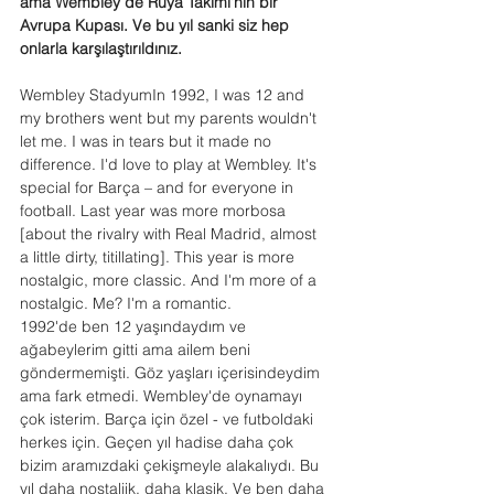
ama Wembley de Rüya Takımı'nın bir 
Avrupa Kupası. Ve bu yıl sanki siz hep 
onlarla karşılaştırıldınız.
Wembley StadyumIn 1992, I was 12 and 
my brothers went but my parents wouldn't 
let me. I was in tears but it made no 
difference. I'd love to play at Wembley. It's 
special for Barça – and for everyone in 
football. Last year was more morbosa 
[about the rivalry with Real Madrid, almost 
a little dirty, titillating]. This year is more 
nostalgic, more classic. And I'm more of a 
nostalgic. Me? I'm a romantic.
1992'de ben 12 yaşındaydım ve 
ağabeylerim gitti ama ailem beni 
göndermemişti. Göz yaşları içerisindeydim 
ama fark etmedi. Wembley'de oynamayı 
çok isterim. Barça için özel - ve futboldaki 
herkes için. Geçen yıl hadise daha çok 
bizim aramızdaki çekişmeyle alakalıydı. Bu 
yıl daha nostaljik, daha klasik. Ve ben daha 