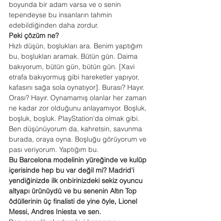
boyunda bir adam varsa ve o senin 
tependeyse bu insanların tahmin 
edebildiğinden daha zordur.
Peki çözüm ne?
Hızlı düşün, boşlukları ara. Benim yaptığım 
bu, boşlukları aramak. Bütün gün. Daima 
bakıyorum, bütün gün, bütün gün. [Xavi 
etrafa bakıyormuş gibi hareketler yapıyor, 
kafasını sağa sola oynatıyor]. Burası? Hayır. 
Orası? Hayır. Oynamamış olanlar her zaman 
ne kadar zor olduğunu anlayamıyor. Boşluk, 
boşluk, boşluk. PlayStation'da olmak gibi. 
Ben düşünüyorum da, kahretsin, savunma 
burada, oraya oyna. Boşluğu görüyorum ve 
pası veriyorum. Yaptığım bu.
Bu Barcelona modelinin yüreğinde ve kulüp 
içerisinde hep bu var değil mi? Madrid'i 
yendiğinizde ilk onbirinizdeki sekiz oyuncu 
altyapı ürünüydü ve bu senenin Altın Top 
ödüllerinin üç finalisti de yine öyle, Lionel 
Messi, Andres Iniesta ve sen.