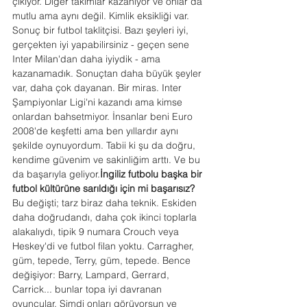
çıkıyor. Diğer takımlar kazanıyor ve onlar da 
mutlu ama aynı değil. Kimlik eksikliği var. 
Sonuç bir futbol taklitçisi. Bazı şeyleri iyi, 
gerçekten iyi yapabilirsiniz - geçen sene 
Inter Milan'dan daha iyiydik - ama 
kazanamadık. Sonuçtan daha büyük şeyler 
var, daha çok dayanan. Bir miras. Inter 
Şampiyonlar Ligi'ni kazandı ama kimse 
onlardan bahsetmiyor. İnsanlar beni Euro 
2008'de keşfetti ama ben yıllardır aynı 
şekilde oynuyordum. Tabii ki şu da doğru, 
kendime güvenim ve sakinliğim arttı. Ve bu 
da başarıyla geliyor.
İngiliz futbolu başka bir 
futbol kültürüne sarıldığı için mi başarısız?
Bu değişti; tarz biraz daha teknik. Eskiden 
daha doğrudandı, daha çok ikinci toplarla 
alakalıydı, tipik 9 numara Crouch veya 
Heskey'di ve futbol filan yoktu. Carragher, 
güm, tepede, Terry, güm, tepede. Bence 
değişiyor: Barry, Lampard, Gerrard, 
Carrick... bunlar topa iyi davranan 
oyuncular. Şimdi onları görüyorsun ve 