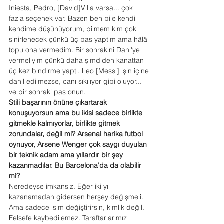
Iniesta, Pedro, [David]Villa varsa... çok 
fazla seçenek var. Bazen ben bile kendi 
kendime düşünüyorum, bilmem kim çok 
sinirlenecek çünkü üç pas yaptım ama hâlâ 
topu ona vermedim. Bir sonrakini Dani'ye 
vermeliyim çünkü daha şimdiden kanattan 
üç kez bindirme yaptı. Leo [Messi] işin içine 
dahil edilmezse, canı sıkılıyor gibi oluyor... 
ve bir sonraki pas onun.
Stili başarının önüne çıkartarak 
konuşuyorsun ama bu ikisi sadece birlikte 
gitmekle kalmıyorlar, birlikte gitmek 
zorundalar, değil mi? Arsenal harika futbol 
oynuyor, Arsene Wenger çok saygı duyulan 
bir teknik adam ama yıllardır bir şey 
kazanmadılar. Bu Barcelona'da da olabilir 
mi?
Neredeyse imkansız. Eğer iki yıl 
kazanamadan gidersen herşey değişmeli. 
Ama sadece isim değiştirirsin, kimlik değil. 
Felsefe kaybedilemez. Taraftarlarımız 