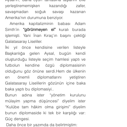
yerleştirememişken kazandığı zafer, 
savaşmadan soğuk savaşı kazanan 
Amerika’nın durumuna benziyor.
 Amerika kapitalizminin babası Adam 
Simth’in 
“görünmeyen el”
 kuralı burada 
işlemişti. Yani İnan Kıraç’ın başını çektiği 
Galatasaray Liseliler.
İki yıl önce kendisine verilen listeyle 
Başkanlığa gelen Aysal, bugün kendi 
oluşturduğu listeyle seçim hamlesi yaptı ve 
futbolun kendine özgü diplomasisinin 
olduğunu göz önüne serdi.Hem de ülkenin 
en önemli diplomatlarını yetiştiren 
Galatasaray Liselilerin gözünün içine baka 
baka yaptı bu diplomasiyi..
Bunun adına ister “yönetim kurulunu 
mülayim yapma düşüncesi” diyelim ister 
“Kulübe tam hâkim olma girişimi” diyelim 
bunun diplomaside ki tek bir karşılığı var: 
Güç dengesi.
 Daha önce bir yazımda da belirtmiştim: