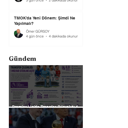
3 gün önce
2 dakikada okunur
TMOK’da Yeni Dönem: Şimdi Ne
Yapılmalı?
Ömer GÜRSOY
4 gün önce
4 dakikada okunur
Gündem
Premier Lig’de Transfer Çılgınlığı 1
Milyar Sterlin'i Aştı