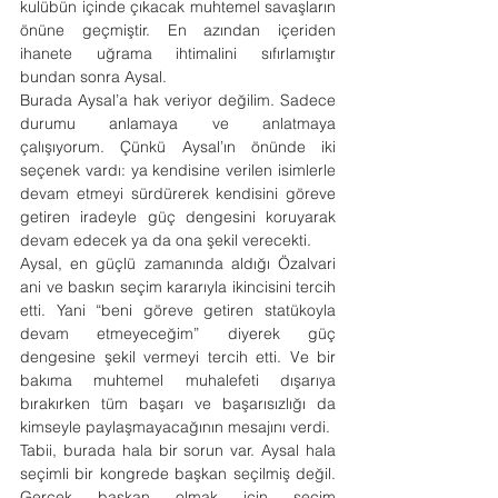
kulübün içinde çıkacak muhtemel savaşların 
önüne geçmiştir. En azından içeriden 
ihanete uğrama ihtimalini sıfırlamıştır 
bundan sonra Aysal.
Burada Aysal’a hak veriyor değilim. Sadece 
durumu anlamaya ve anlatmaya 
çalışıyorum. Çünkü Aysal’ın önünde iki 
seçenek vardı: ya kendisine verilen isimlerle 
devam etmeyi sürdürerek kendisini göreve 
getiren iradeyle güç dengesini koruyarak 
devam edecek ya da ona şekil verecekti.
Aysal, en güçlü zamanında aldığı Özalvari 
ani ve baskın seçim kararıyla ikincisini tercih 
etti. Yani “beni göreve getiren statükoyla 
devam etmeyeceğim” diyerek güç 
dengesine şekil vermeyi tercih etti. Ve bir 
bakıma muhtemel muhalefeti dışarıya 
bırakırken tüm başarı ve başarısızlığı da 
kimseyle paylaşmayacağının mesajını verdi.
Tabii, burada hala bir sorun var. Aysal hala 
seçimli bir kongrede başkan seçilmiş değil. 
Gerçek başkan olmak için seçim 