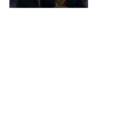
FIFA, Dünya Kupası da Dahil Olmak
Üzere Turnuvaların Ticari Haklarını
Özel Yatırımcılara Satacağını Açıkladı!
2026 Dünya Kupası’nda “Sarı Uyarı”
Gölgesi: Futbol mu, Piyasa mı?
Futbolun Yeni Oyun Kurucusu Yapay
Zekâ: Chelsea Sahada ve Ofiste
Devrim Peşinde