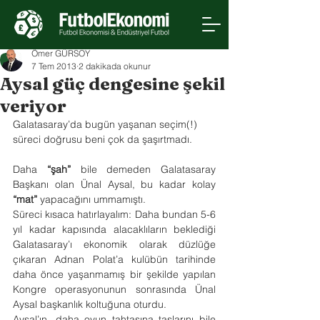
Ömer GÜRSOY
7 Tem 2013
2 dakikada okunur
Aysal güç dengesine şekil
veriyor
Galatasaray’da bugün yaşanan seçim(!) 
süreci doğrusu beni çok da şaşırtmadı.
Daha 
“şah”
 bile demeden Galatasaray 
Başkanı olan Ünal Aysal, bu kadar kolay 
“mat”
 yapacağını ummamıştı.
Süreci kısaca hatırlayalım: Daha bundan 5-6 
yıl kadar kapısında alacaklıların beklediği 
Galatasaray’ı ekonomik olarak düzlüğe 
çıkaran Adnan Polat’a kulübün tarihinde 
daha önce yaşanmamış bir şekilde yapılan 
Kongre operasyonunun sonrasında Ünal 
Aysal başkanlık koltuğuna oturdu.
Aysal’ın, daha oyun tahtasına taşlarını bile 