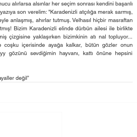
cu alırlarsa alsınlar her seçim sonrası kendini başarılı 
a yazıya son verelim: "Karadenizli atçılığa merak sarmış, 
eyle anlaşmış, ahırlar tutmuş. Velhasıl hiçbir masraftan 
ış! Bizim Karadenizli elinde dürbün ailesi ile birlikte 
iş çizgisine yaklaşırken bizimkinin atı nal topluyor... 
coşku içerisinde ayağa kalkar, bütün gözler onun 
yy gözünü sevdiğimin hayvanı, kattı önüne hepsini 
yaller değil”