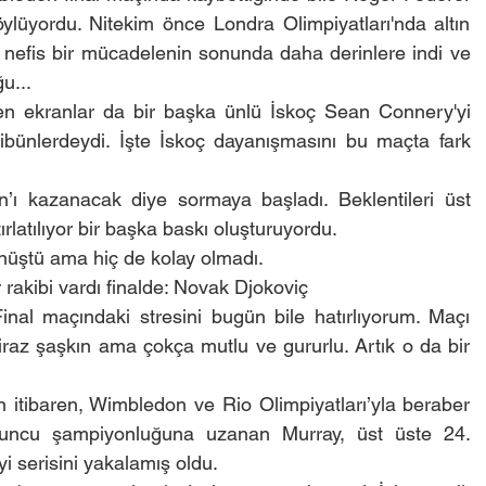
ylüyordu. Nitekim önce Londra Olimpiyatları'nda altın 
nefis bir mücadelenin sonunda daha derinlere indi ve 
u...
n ekranlar da bir başka ünlü İskoç Sean Connery'yi 
ibünlerdeydi. İşte İskoç dayanışmasını bu maçta fark 
 kazanacak diye sormaya başladı. Beklentileri üst 
ırlatılıyor bir başka baskı oluşturuyordu.
önüştü ama hiç de kolay olmadı.
 rakibi vardı finalde: Novak Djokoviç
inal maçındaki stresini bugün bile hatırlıyorum. Maçı 
iraz şaşkın ama çokça mutlu ve gururlu. Artık o da bir 
itibaren, Wimbledon ve Rio Olimpiyatları’yla beraber 
uncu şampiyonluğuna uzanan Murray, üst üste 24. 
yi serisini yakalamış oldu.