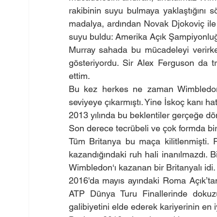
rakibinin suyu bulmaya yaklaştığını sö
madalya, ardından Novak Djokoviç ile 
suyu buldu: Amerika Açık Şampiyonluğ
Murray sahada bu mücadeleyi verirke
gösteriyordu. Sir Alex Ferguson da tr
ettim.
Bu kez herkes ne zaman Wimbledon’ı
seviyeye çıkarmıştı. Yine İskoç kanı hat
2013 yılında bu beklentiler gerçeğe d
Son derece tecrübeli ve çok formda bir
Tüm Britanya bu maça kilitlenmişti. F
kazandığındaki ruh hali inanılmazdı. B
Wimbledon‘ı kazanan bir Britanyalı idi.
2016'da mayıs ayındaki Roma Açık’tan 
ATP Dünya Turu Finallerinde dokuz
galibiyetini elde ederek kariyerinin en i