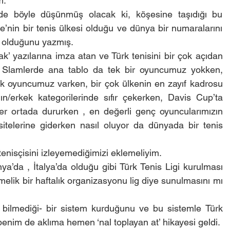
m. 
de böyle düşünmüş olacak ki, köşesine taşıdığı bu 
e’nin bir tenis ülkesi olduğu ve dünya bir numaralarını 
z olduğunu yazmış.
k’ yazılarına imza atan ve Türk tenisini bir çok açıdan 
d Slamlerde ana tablo da tek bir oyuncumuz yokken, 
ük oyuncumuz varken, bir çok ülkenin en zayıf kadrosu 
ın/erkek kategorilerinde sıfır çekerken, Davis Cup’ta 
er ortada dururken , en değerli genç oyuncularımızın 
sitelerine giderken nasıl oluyor da dünyada bir tenis 
tenisçisini izleyemediğimizi eklemeliyim. 
ya’da , İtalya’da olduğu gibi Türk Tenis Ligi kurulması 
melik bir haftalık organizasyonu lig diye sunulmasını mı 
 bilmediği- bir sistem kurduğunu ve bu sistemle Türk 
enim de aklıma hemen ‘nal toplayan at’ hikayesi geldi.