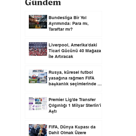
Gündem
Bundesliga Bir Yol
Ayrımında: Para mı,
Taraftar mı?
Liverpool, Amerika'daki
Ticari Gücünü 40 Mağaza
İle Artıracak
Rusya, küresel futbol
yasağına rağmen FIFA
başkanlık seçimlerinde oy
kullanma hakkını elinde
tutuyor.
Premier Lig’de Transfer
Çılgınlığı 1 Milyar Sterlin'i
Aştı
FIFA, Dünya Kupası da
Dahil Olmak Üzere