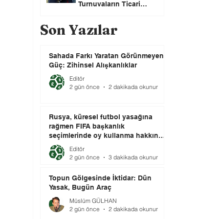
Turnuvaların Ticari
Haklarını Özel Yatırımcılara
Satacağını Açıkladı!
Son Yazılar
Sahada Farkı Yaratan Görünmeyen
Güç: Zihinsel Alışkanlıklar
Editör
2 gün önce
2 dakikada okunur
Rusya, küresel futbol yasağına
rağmen FIFA başkanlık
seçimlerinde oy kullanma hakkını
elinde tutuyor.
Editör
2 gün önce
3 dakikada okunur
Topun Gölgesinde İktidar: Dün
Yasak, Bugün Araç
Müslüm GÜLHAN
2 gün önce
2 dakikada okunur