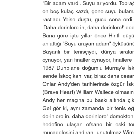
"Bir adam vardı. Suyu arıyordu. Toprağ
on beş kulaç kazdı, gene suyu bulamad
rastladı. Yeise düştü, gücü sona erdi
'Daha derinlere in, daha derinlere!' de
Bana göre işte yıllar önce Hintli düş
anlattığı "Suyu arayan adam" öyküsünü
Başarılı bir tenisçiydi, dünya sıral
oynuyor, yarı finaller oynuyor, finalle
1987 Dunblane doğumlu Murray'e İskoç
sende İskoç kanı var, biraz daha cesare
Onlar Andy'den tarihlerinde özgür İsk
(Brave Heart) William Wallece olmasını 
Andy her maçına bu baskı altında çık
Gel gör ki, aynı zamanda bir tenis eği
derinlere in, daha derinlere" demekten
hedefine ulaşan efsane bir eski teni
mücadelesini andıran, unutulmaz Wimb