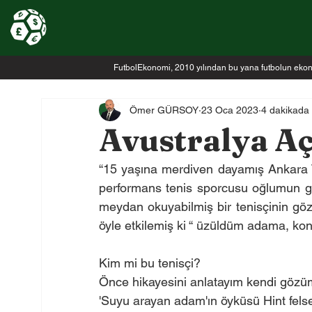
FutbolEkonomi, 2010 yılından bu yana futbolun ekonomi
Ömer GÜRSOY
23 Oca 2023
4 dakikada
Avustralya Aç
“15 yaşına merdiven dayamış Ankara T
performans tenis sporcusu oğlumun gö
meydan okuyabilmiş bir tenisçinin göz
öyle etkilemiş ki “ üzüldüm adama, ko
Kim mi bu tenisçi?
Önce hikayesini anlatayım kendi gözü
'Suyu arayan adam'ın öyküsü Hint felse