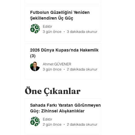
Futbolun Güzelliğini Yeniden
Şekillendiren Üç Güç
Editör
3 gün önce
3 dakikada okunur
2026 Dünya Kupası'nda Hakemlik
(3)
Ahmet GÜVENER
3 gün önce
2 dakikada okunur
Öne Çıkanlar
Sahada Farkı Yaratan Görünmeyen
Güç: Zihinsel Alışkanlıklar
Editör
2 gün önce
2 dakikada okunur