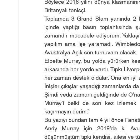
Böylece 2016 yılını dünya klasmanının
Britanyalı tenisçi.
Toplamda 3 Grand Slam yanında 2 ke
içinde yaptığı basın toplantısında ş
zamandır mücadele ediyorum. Yaklaşık
yapıtım ama işe yaramadı. Wimbledo
Avustralya Açık son turnuvam olacak.
Elbette Murray, bu yolda yürürken kesi
arkasında her yerde vardı. Tıpkı Liverpo
her zaman destek oldular. Ona en iyi a
İnişler çıkışlar yaşadığı zamanlarda da
Şimdi veda zamanı geldiğinde de O’na h
Murray’i belki de son kez izlemek i
kaçırmayın derim.”
Bu yazıyı bundan tam 4 yıl önce Fanat
Andy Murray için 2019’da ki Avust
düşünmüştüm tıpkı kendisi, ailesi ve tü