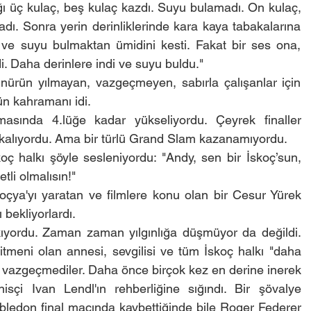
ı üç kulaç, beş kulaç kazdı. Suyu bulamadı. On kulaç, 
ı. Sonra yerin derinliklerinde kara kaya tabakalarına 
 ve suyu bulmaktan ümidini kesti. Fakat bir ses ona, 
di. Daha derinlere indi ve suyu buldu."
ünürün yılmayan, vazgeçmeyen, sabırla çalışanlar için 
n kahramanı idi.
amasında 4.lüğe kadar yükseliyordu. Çeyrek finaller 
re kalıyordu. Ama bir türlü Grand Slam kazanamıyordu.
 halkı şöyle sesleniyordu: "Andy, sen bir İskoç’sun, 
tli olmalısın!"
oçya'yı yaratan ve filmlere konu olan bir Cesur Yürek 
bekliyorlardı.
ıyordu. Zaman zaman yılgınlığa düşmüyor da değildi. 
tmeni olan annesi, sevgilisi ve tüm İskoç halkı "daha 
 vazgeçmediler. Daha önce birçok kez en derine inerek 
sçi Ivan Lendl'ın rehberliğine sığındı. Bir şövalye 
ledon final maçında kaybettiğinde bile Roger Federer 