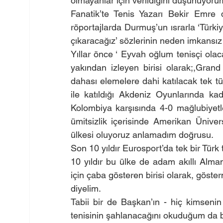
olmayanlar için verildiğini düşünüyoru
Fanatik’te Tenis Yazarı Bekir Emre 
röportajlarda Durmuş’un ısrarla ‘Türkiy
çıkaracağız’ sözlerinin neden imkansı
Yıllar önce ‘ Eyvah oğlum tenisçi olaca
yakından izleyen birisi olarak;,Gran
dahası elemelere dahi katılacak tek t
ile katıldığı Akdeniz Oyunlarında kad
Kolombiya karşısında 4-0 mağlubiyetl
ümitsizlik içerisinde Amerikan Üniver
ülkesi oluyoruz anlamadım doğrusu.
Son 10 yıldır Eurosport’da tek bir Türk 
10 yıldır bu ülke de adam akıllı Alman
için çaba gösteren birisi olarak, göster
diyelim. 
Tabii bir de Başkan’ın - hiç kimsenin
tenisinin şahlanacağını okuduğum da b