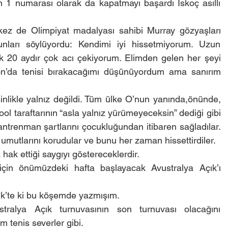
 1 numarası olarak da kapatmayı başardı İskoç asıllı 
z de Olimpiyat madalyası sahibi Murray gözyaşları 
unları söylüyordu: Kendimi iyi hissetmiyorum. Uzun 
 20 aydır çok acı çekiyorum. Elimden gelen her şeyi 
n’da tenisi bırakacağımı düşünüyordum ama sanırım 
nlikle yalnız değildi. Tüm ülke O’nun yanında,önünde, 
ol taraftarının “asla yalnız yürümeyeceksin” dediği gibi 
ntrenman şartlarını çocukluğundan itibaren sağladılar. 
 umutlarını korudular ve bunu her zaman hissettirdiler.
ak ettiği saygıyı göstereceklerdir.
çin önümüzdeki hafta başlayacak Avustralya Açık’ı 
ik’te ki bu köşemde yazmışım.
ralya Açık turnuvasının son turnuvası olacağını 
m tenis severler gibi.