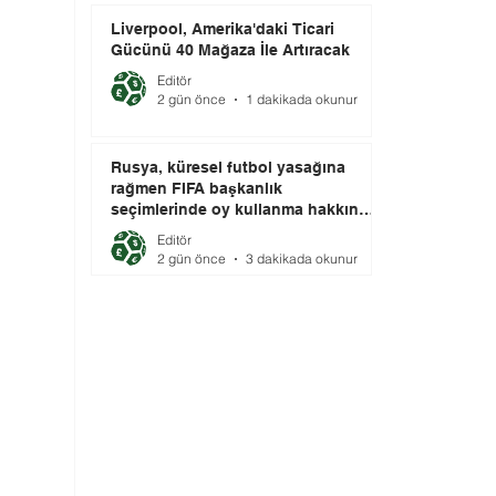
Liverpool, Amerika'daki Ticari
Gücünü 40 Mağaza İle Artıracak
Editör
2 gün önce
1 dakikada okunur
Rusya, küresel futbol yasağına
rağmen FIFA başkanlık
seçimlerinde oy kullanma hakkını
elinde tutuyor.
Editör
2 gün önce
3 dakikada okunur