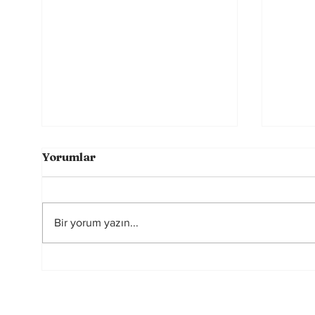
Yorumlar
Bir yorum yazın...
Sahada Farkı Yaratan
Rusya
Görünmeyen Güç:
yasa
Zihinsel Alışkanlıklar
başka
oy ku