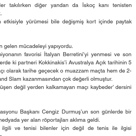
er takılırken diğer yandan da İskoç kanı tenisten 
.
etkisiyle yürümesi bile değişmiş kort içinde paytak 
en gelen mücadeleyi yapıyordu.
yonanın favorisi İtalyan Berretini’yi yenmesi ve son 
erde ki partneri Kokkinakis’i Avustralya Açık tarihinin 5 
 maçı olarak tarihe geçecek o muazzam maçta hem de 2-
and Slam kazanmasından çok değerli olmuştur.
düşen değil yerden kalkamayan maçı kaybeder’ dersini 
erasyonu Başkanı Cengiz Durmuş’un son günlerde bir 
 medyada yer alan röportajları aklıma geldi.
gili ve tenisi bilenler için değil de tenis ile ilgisi 