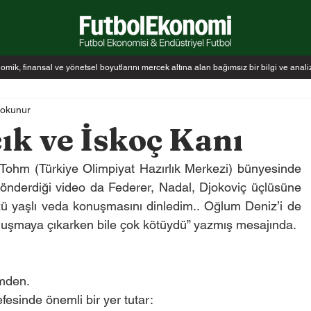
k, finansal ve yönetsel boyutlarını mercek altına alan bağımsız bir bilgi ve anal
 okunur
ık ve İskoç Kanı
ohm (Türkiye Olimpiyat Hazırlık Merkezi) bünyesinde 
nderdiği video da Federer, Nadal, Djokoviç üçlüsüne 
ü yaşlı veda konuşmasını dinledim.. Oğlum Deniz’i de 
nuşmaya çıkarken bile çok kötüydü” yazmış mesajında.
mden.
fesinde önemli bir yer tutar: