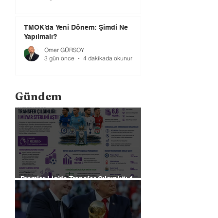
TMOK’da Yeni Dönem: Şimdi Ne
Yapılmalı?
Ömer GÜRSOY
3 gün önce
4 dakikada okunur
Gündem
Premier Lig’de Transfer Çılgınlığı 1
Milyar Sterlin'i Aştı