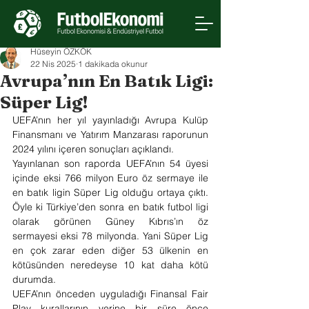
Hüseyin ÖZKÖK
22 Nis 2025
1 dakikada okunur
Avrupa’nın En Batık Ligi:
Süper Lig!
UEFA’nın her yıl yayınladığı Avrupa Kulüp 
Finansmanı ve Yatırım Manzarası raporunun 
2024 yılını içeren sonuçları açıklandı.
Yayınlanan son raporda UEFA’nın 54 üyesi 
içinde eksi 766 milyon Euro öz sermaye ile 
en batık ligin Süper Lig olduğu ortaya çıktı. 
Öyle ki Türkiye’den sonra en batık futbol ligi 
olarak görünen Güney Kıbrıs’ın öz 
sermayesi eksi 78 milyonda. Yani Süper Lig 
en çok zarar eden diğer 53 ülkenin en 
kötüsünden neredeyse 10 kat daha kötü 
durumda.
UEFA’nın önceden uyguladığı Finansal Fair 
Play kurallarının yerine bir süre önce 