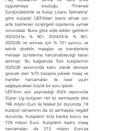
uygulamaya koyduğu “Finansal 
Sürdürülebilirlik ve Kulüp Lisans Talimatına” 
göre kulüpler UEFA’dan lisans almak için 
artık belirlenen ücret/gelir oranlarına uymak 
zorundalar. Buna göre elde edilen gelirlerin 
2023/24'te % 90’ı, 2024/25'te % 80’i, 
2025/26 ve sonrası için % 70’i oyuncu ve 
teknik direktör maaşları ve transferlerle 
menajer ücretlerine harcanabileceği kararı 
alınmıştı. Bu bağlamda Türk kulüplerinin 
2025/26 sezonunda kalıcı olarak devreye 
girecek olan %70 barajına yüksek maaş ve 
transfer harcamaları ile nasıl uyum 
sağlayacakları büyük bir soru işareti.
UEFA’nın son yayınladığı 2024 raporunda 
Süper Lig kulüpleri net öz sermayede eksi 
766 milyon Euro ile felaket bir durumda. 19 
kulübün tamamının da öz sermayesi negatif 
durumda. Kulüplerin brüt banka borcu ise 
729 milyon Euro. Kulüplerin kadro maaş 
harcamaları da 213 milyon Euro’ya 