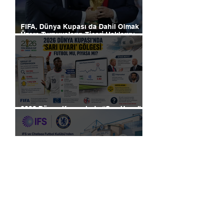
FIFA, Dünya Kupası da Dahil Olmak
Üzere Turnuvaların Ticari Haklarını
Özel Yatırımcılara Satacağını Açıkladı!
2026 Dünya Kupası’nda “Sarı Uyarı”
Gölgesi: Futbol mu, Piyasa mı?
Futbolun Yeni Oyun Kurucusu Yapay
Zekâ: Chelsea Sahada ve Ofiste
Devrim Peşinde