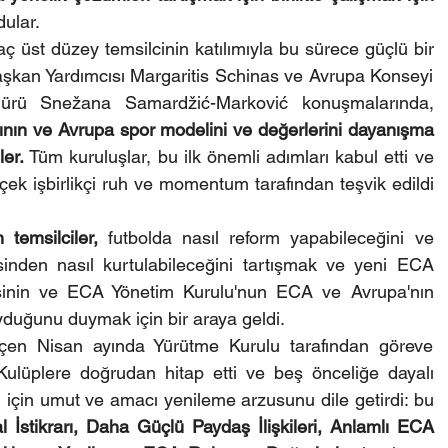
dular.
ç üst düzey temsilcinin katılımıyla bu sürece güçlü bir 
şkan Yardımcısı Margaritis Schinas ve Avrupa Konseyi 
rü Snežana Samardžić-Marković konuşmalarında, 
rının ve Avrupa spor modelini ve değerlerini dayanışma 
ler. 
Tüm kuruluşlar, bu ilk önemli adımları kabul etti ve 
k işbirlikçi ruh ve momentum tarafından teşvik edildi 
temsilciler,
 futbolda nasıl reform yapabileceğini ve 
nden nasıl kurtulabileceğini tartışmak ve yeni ECA 
isinin ve ECA Yönetim Kurulu'nun ECA ve Avrupa'nın 
yduğunu duymak için bir araya geldi.
çen Nisan ayında Yürütme Kurulu tarafından göreve 
lüplere doğrudan hitap etti ve beş önceliğe dayalı 
için umut ve amacı yenileme arzusunu dile getirdi: bu 
İstikrarı, Daha Güçlü Paydaş İlişkileri, Anlamlı ECA 