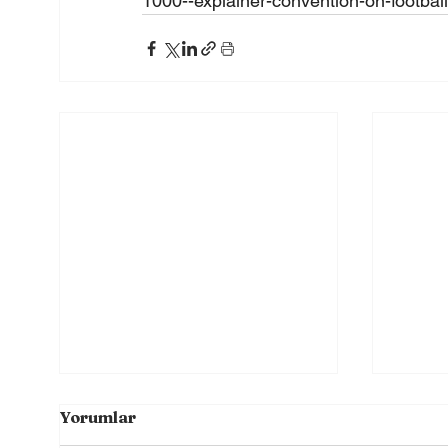
1000--explainer-convention-on-football
Yorumlar