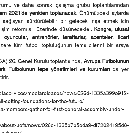
rumu ve daha sonraki çalışma grubu toplantılarından 
ım 2021'de yeniden toplanacak
. Önümüzdeki aylarda 
a sağlayan sürdürülebilir bir gelecek inşa etmek için 
işim reformları üzerinde düşünecekler. 
Kongre, ulusal 
, oyuncular, antrenörler, taraftarlar, acenteler, ticari 
ere tüm futbol topluluğunun temsilcilerini bir araya 
CA) 26. Genel Kurulu toplantısında, 
Avrupa Futbolunun
ürk Futbolunun tepe yönetimleri ve kurumları
 da yer 
irir.
diaservices/mediareleases/news/026d-1335a399e912-
setting-foundations-for-the-future/
members-gather-for-first-general-assembly-under-
fa/about-uefa/news/026d-1335b7b5eda9-df72024195d8-