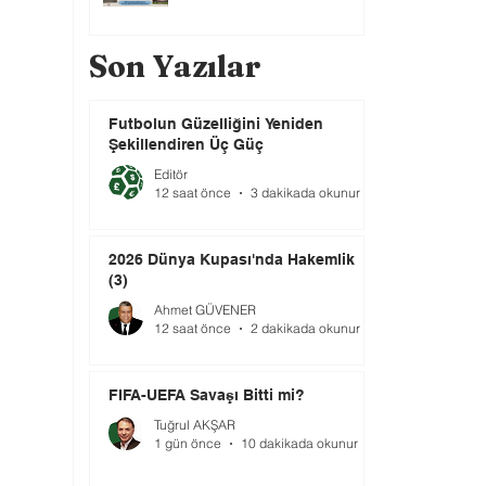
Son Yazılar
Futbolun Güzelliğini Yeniden
Şekillendiren Üç Güç
Editör
12 saat önce
3 dakikada okunur
2026 Dünya Kupası'nda Hakemlik
(3)
Ahmet GÜVENER
12 saat önce
2 dakikada okunur
FIFA-UEFA Savaşı Bitti mi?
Tuğrul AKŞAR
1 gün önce
10 dakikada okunur