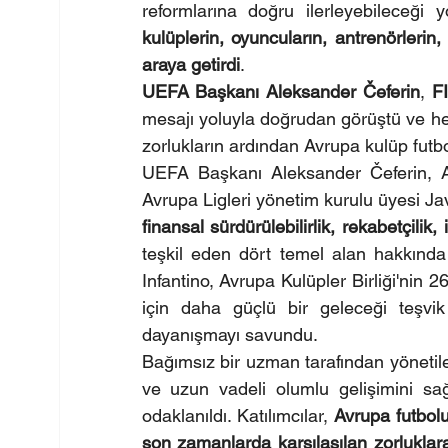
reformlarına doğru ilerleyebileceği y
kulüplerin, oyuncuların, antrenörlerin, 
araya getirdi
.
UEFA Başkanı Aleksander Čeferin
, 
F
mesajı yoluyla doğrudan görüştü ve hem
zorlukların ardından Avrupa kulüp futb
UEFA Başkanı Aleksander Čeferin, Avr
finansal sürdürülebilirlik, rekabetçilik
teşkil eden dört temel alan hakkında
Infantino, Avrupa Kulüpler Birliği'nin 
için daha güçlü bir geleceği teşvik
dayanışmayı savundu.
Bağımsız bir uzman tarafından yönetile
ve uzun vadeli olumlu gelişimini sağ
odaklanıldı. Katılımcılar, 
Avrupa futbol
son zamanlarda karşılaşılan zorluklara 