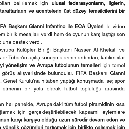
olları belirlemek için 
ulusal federasyonların, liglerin, 
taraftarların ve acentelerin üst düzey temsilcilerini bir 
IFA Başkanı Gianni Infantino ile ECA Üyeleri
 ile video 
 birlik mesajları verdi hem de oyunun karşılaştığı son 
oluna destek verdi.
upa Kulüpler Birliği Başkanı Nasser Al-Khelaifi ve 
Avrupa Ligleri yönetim kurulu üyesi Javier Tebas'ın açılış konuşmalarının ardından, katılımcılar 
, iyi yönetişim ve Avrupa futbolunun temelleri
 için temel 
 görüş alışverişinde bulundular. FIFA Başkanı Gianni 
26. Genel Kurulu'na hitaben yaptığı konuşmada ise; spor 
 etmenin bir yolu olarak futbol topluluğu arasında 
n her panelde, Avrupa'daki tüm futbol piramidinin kısa 
lamak için gerçekleştirilebilecek kapsamlı eylemlere 
unun karşı karşıya olduğu uzun süredir devam eden ve 
yönelik çözümleri tartışmak için birlikte çalışmak için 