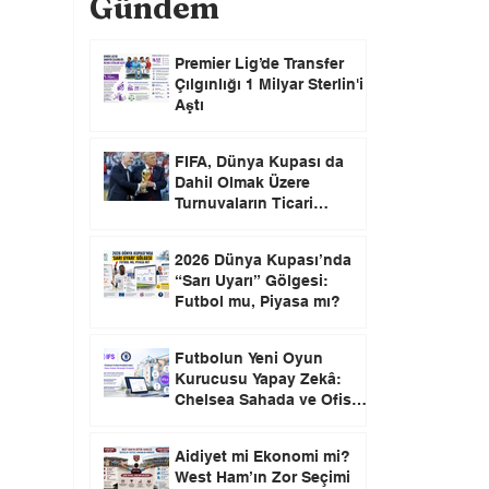
Gündem
Premier Lig’de Transfer
Çılgınlığı 1 Milyar Sterlin'i
Aştı
FIFA, Dünya Kupası da
Dahil Olmak Üzere
Turnuvaların Ticari
Haklarını Özel Yatırımcılara
Satacağını Açıkladı!
2026 Dünya Kupası’nda
“Sarı Uyarı” Gölgesi:
Futbol mu, Piyasa mı?
Futbolun Yeni Oyun
Kurucusu Yapay Zekâ:
Chelsea Sahada ve Ofiste
Devrim Peşinde
Aidiyet mi Ekonomi mi?
West Ham’ın Zor Seçimi