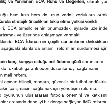
ıcılık; ve Yenilenen ECA Ruhu ve Değerleri,
 olarak yer 
olduğu hem kısa hem de uzun vadeli zorluklara ortak 
urula stratejik öncelikleri takip etme yetkisi verildi
ri, ECA temsilcilerinin önümüzdeki aylarda üzerinde 
 tartışmak ve üzerinde anlaşmaya varmaktı.
kkında 
ECA İdaresi'nin çeşitli sunumlarını dinledikten 
aşağıdaki alanlarda anlamlı reformları sürdürmesi için 
erin karşı karşıya olduğu acil ödeme gücü
 sorunlarını 
m de rekabeti garanti eden düzenlemeyi sağlamanın 
in mali reform.
 açıdan bilinçli, modern, güvenilir bir futbol endüstrisi 
yakın çalışmasını sağlamak için yönetişim reformu.
yununun uluslararası futbola önemini ve katkısını 
yonlar arasında daha iyi bir denge sağlayan IMC reformu 