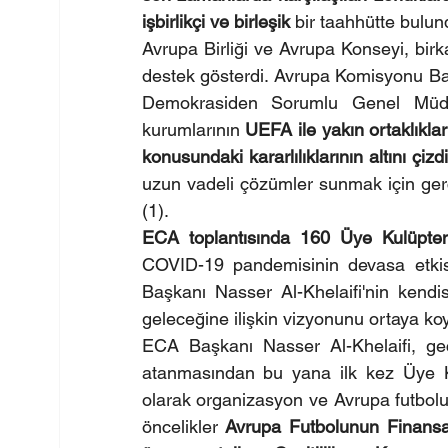
işbirlikçi ve birleşik 
bir taahhütte bulun
Avrupa Birliği ve Avrupa Konseyi, birka
destek gösterdi. Avrupa Komisyonu Ba
Demokrasiden Sorumlu Genel Müdü
kurumlarının 
UEFA ile yakın ortaklıkla
konusundaki kararlılıklarının altını çizdi
uzun vadeli çözümler sunmak için gerçe
(1).
ECA toplantısında 160 Üye Kulüpten 
COVID-19 pandemisinin devasa etkisi
Başkanı Nasser Al-Khelaifi'nin kend
geleceğine ilişkin vizyonunu ortaya ko
ECA Başkanı Nasser Al-Khelaifi, ge
atanmasından bu yana ilk kez Üye Ku
olarak organizasyon ve Avrupa futbolu 
öncelikler 
Avrupa Futbolunun Finansal 