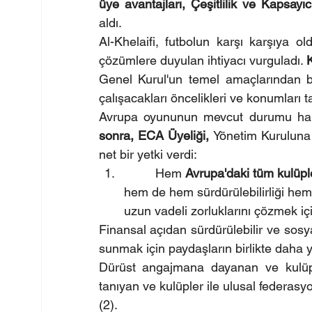
üye avantajları, Çeşitlilik ve Kapsay
aldı.
Al-Khelaifi, futbolun karşı karşıya 
çözümlere duyulan ihtiyacı vurguladı. 
K
Genel Kurul'un temel amaçlarından bi
çalışacakları öncelikleri ve konumları
Avrupa oyununun mevcut durumu ha
sonra, ECA Üyeliği, 
Yönetim Kuruluna 
net bir yetki verdi:
         Hem 
Avrupa'daki tüm kulüpl
hem de hem sürdürülebilirliği he
uzun vadeli zorluklarını çözmek iç
Finansal açıdan sürdürülebilir ve sosyal
sunmak için paydaşların birlikte daha 
Dürüst angajmana dayanan ve kulüp o
tanıyan ve kulüpler ile ulusal federas
(2).