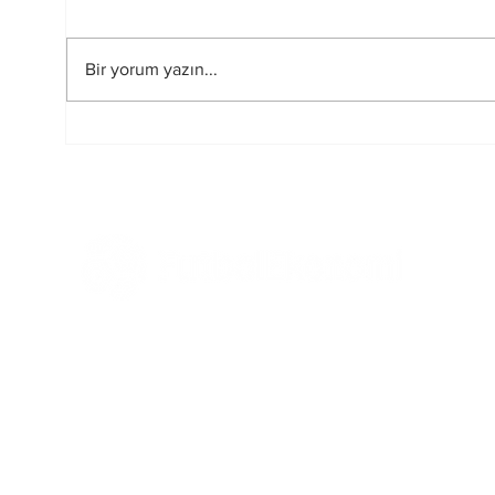
Bir yorum yazın...
Futbolun Güzelliğini
2026
Yeniden Şekillendiren
Hakem
Üç Güç
Tüm Haberler
Ekonomi
Mali
Tüm Yazılar
Yönetim ve Strateji
Kriz