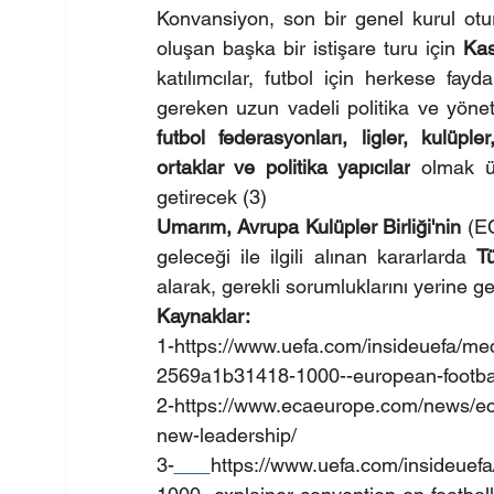
Konvansiyon, son bir genel kurul otu
oluşan başka bir istişare turu için 
Kas
katılımcılar, futbol için herkese fayd
gereken uzun vadeli politika ve yönet
futbol federasyonları, ligler, kulüpler
ortaklar ve politika yapıcılar
 olmak üz
getirecek (3)
Umarım, Avrupa Kulüpler Birliği'nin 
(E
geleceği ile ilgili alınan kararlarda 
T
alarak, gerekli sorumluklarını yerine get
Kaynaklar:
1-https://
www.uefa.com/insideuefa/me
2569a1b31418-1000--european-football-
2-https://
www.ecaeurope.com/news/eca-
new-leadership/
3-
https://www.uefa.com/insideue