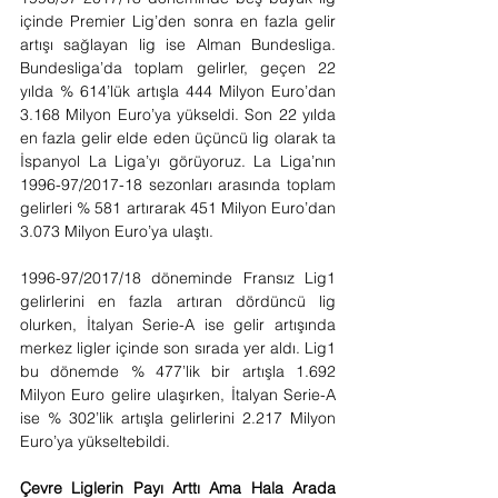
içinde Premier Lig’den sonra en fazla gelir 
artışı sağlayan lig ise Alman Bundesliga. 
Bundesliga’da toplam gelirler, geçen 22 
yılda % 614’lük artışla 444 Milyon Euro’dan 
3.168 Milyon Euro’ya yükseldi. Son 22 yılda 
en fazla gelir elde eden üçüncü lig olarak ta 
İspanyol La Liga’yı görüyoruz. La Liga’nın 
1996-97/2017-18 sezonları arasında toplam 
gelirleri % 581 artırarak 451 Milyon Euro’dan 
3.073 Milyon Euro’ya ulaştı.
1996-97/2017/18 döneminde Fransız Lig1 
gelirlerini en fazla artıran dördüncü lig 
olurken, İtalyan Serie-A ise gelir artışında 
merkez ligler içinde son sırada yer aldı. Lig1 
bu dönemde % 477’lik bir artışla 1.692 
Milyon Euro gelire ulaşırken, İtalyan Serie-A 
ise % 302’lik artışla gelirlerini 2.217 Milyon 
Euro’ya yükseltebildi.
Çevre Liglerin Payı Arttı Ama Hala Arada 