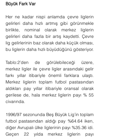
Büyük Fark Var
Her ne kadar nispi anlamda çevre liglerin 
gelirleri daha hızlı artmış gibi görünmekle 
birlikte, nominal olarak merkez liglerin 
gelirleri daha fazla bir artış kaydetti. Çevre 
lig gelirlerinin baz olarak daha küçük olması, 
bu liglerin daha hızlı büyüdüğünü gösteriyor.
Tablo:2’den de görülebileceği üzere, 
merkez ligler ile çevre ligler arasındaki gelir 
farkı yıllar itibariyle önemli farklara ulaştı. 
Merkez liglerin toplam futbol pastasından 
aldıkları pay yıllar itibariyle oransal olarak 
gerilese de, hala merkez liglerin payı % 55 
civarında.
1996/97 sezonunda Beş Büyük Lig’in toplam 
futbol pastasından aldığı pay %64.64 iken, 
diğer Avrupalı ülke liglerinin payı %35.36 idi. 
Geçen 22 yılda merkez liglerin payı 