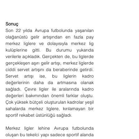
Sonuç
Son 22 yılda Avrupa futbolunda yaşanılan 
olağanüstü gelir artışından en fazla pay 
merkez liglere ve dolayısıyla merkez lig 
kulüplerine gitti. Bu durumu yukarıda 
verilerle açıkladık. Gerçekten de, bu liglerde 
gerçekleşen aşırı gelir artışı, merkez liglerde 
ciddi servet artışını da beraberinde getirdi. 
Servet artışı ise, bu liglerin kadro 
değerlerinin daha da artmasına olanak 
sağladı. Çevre ligler ile aralarında kadro 
değerleri bakımından önemli farklar oluştu. 
Çok yüksek bütçeli oluşturulan kadrolar yeşil 
sahalarda merkez liglere, kırılamayan bir 
sportif rekabet üstünlüğü sağladı.
Merkez ligler lehine Avrupa futbolunda 
oluşan bu tekelci yapı sadece sportif alanda 