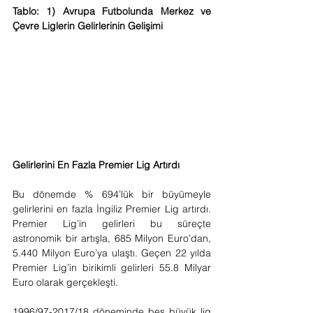
Tablo: 1) Avrupa Futbolunda Merkez ve 
Çevre Liglerin Gelirlerinin Gelişimi
Gelirlerini En Fazla Premier Lig Artırdı
Bu dönemde % 694’lük bir büyümeyle 
gelirlerini en fazla İngiliz Premier Lig artırdı. 
Premier Lig’in gelirleri bu süreçte 
astronomik bir artışla, 685 Milyon Euro’dan, 
5.440 Milyon Euro’ya ulaştı. Geçen 22 yılda 
Premier Lig’in birikimli gelirleri 55.8 Milyar 
Euro olarak gerçekleşti.
1996/97-2017/18 döneminde beş büyük lig 