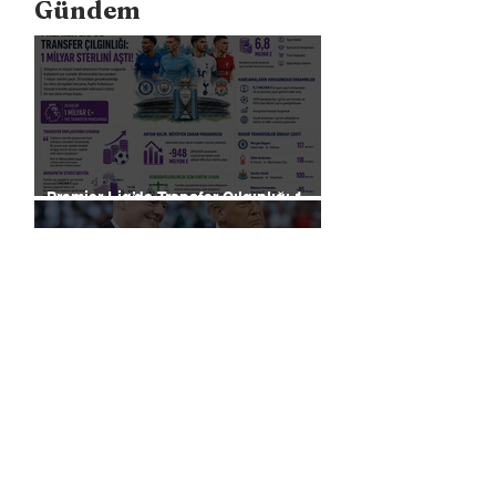
Gündem
Premier Lig’de Transfer Çılgınlığı 1
Milyar Sterlin'i Aştı
FIFA, Dünya Kupası da Dahil Olmak
Üzere Turnuvaların Ticari Haklarını
Özel Yatırımcılara Satacağını Açıkladı!