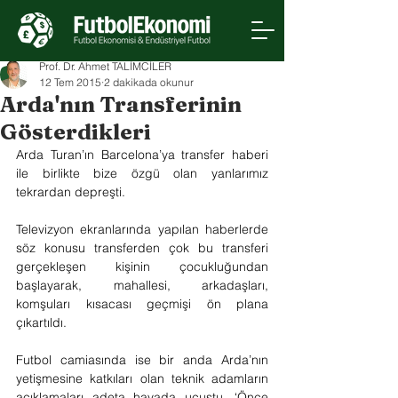
Prof. Dr. Ahmet TALİMCİLER
12 Tem 2015
2 dakikada okunur
Arda'nın Transferinin
Gösterdikleri
Arda Turan’ın Barcelona’ya transfer haberi 
ile birlikte bize özgü olan yanlarımız 
tekrardan depreşti.
Televizyon ekranlarında yapılan haberlerde 
söz konusu transferden çok bu transferi 
gerçekleşen kişinin çocukluğundan 
başlayarak, mahallesi, arkadaşları, 
komşuları kısacası geçmişi ön plana 
çıkartıldı.
Futbol camiasında ise bir anda Arda’nın 
yetişmesine katkıları olan teknik adamların 
açıklamaları adeta havada uçuştu. ‘Önce 