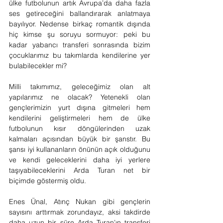
ülke futbolunun artık Avrupa’da daha fazla 
ses getireceğini ballandırarak anlatmaya 
bayılıyor. Nedense birkaç romantik dışında 
hiç kimse şu soruyu sormuyor: peki bu 
kadar yabancı transferi sonrasında bizim 
çocuklarımız bu takımlarda kendilerine yer 
bulabilecekler mi?
Milli takımımız, geleceğimiz olan alt 
yapılarımız ne olacak? Yetenekli olan 
gençlerimizin yurt dışına gitmeleri hem 
kendilerini geliştirmeleri hem de ülke 
futbolunun kısır döngülerinden uzak 
kalmaları açısından büyük bir şanstır. Bu 
şansı iyi kullananların önünün açık olduğunu 
ve kendi geleceklerini daha iyi yerlere 
taşıyabileceklerini Arda Turan net bir 
biçimde göstermiş oldu.
Enes Ünal, Atınç Nukan gibi gençlerin 
sayısını arttırmak zorundayız, aksi takdirde 
daha uzun bir süre Arda Turan’ın transferi 