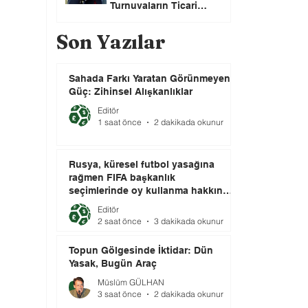
Turnuvaların Ticari
Haklarını Özel Yatırımcılara
Satacağını Açıkladı!
Son Yazılar
Sahada Farkı Yaratan Görünmeyen
Güç: Zihinsel Alışkanlıklar
Editör
1 saat önce
2 dakikada okunur
Rusya, küresel futbol yasağına
rağmen FIFA başkanlık
seçimlerinde oy kullanma hakkını
elinde tutuyor.
Editör
2 saat önce
3 dakikada okunur
Topun Gölgesinde İktidar: Dün
Yasak, Bugün Araç
Müslüm GÜLHAN
3 saat önce
2 dakikada okunur