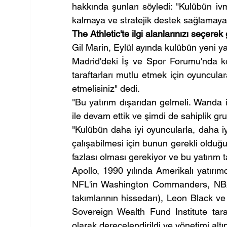
hakkında şunları söyledi: "Kulübün ivm
kalmaya ve stratejik destek sağlamay
The Athletic'te ilgi alanlarınızı seçerek 
Gil Marin, Eylül ayında kulübün yeni ya
Madrid'deki İş ve Spor Forumu'nda ko
taraftarları mutlu etmek için oyuncul
etmelisiniz" dedi.
"Bu yatırım dışarıdan gelmeli. Wanda 
ile devam ettik ve şimdi de sahiplik gru
"Kulübün daha iyi oyuncularla, daha iyi
çalışabilmesi için bunun gerekli oldu
fazlası olması gerekiyor ve bu yatırım 
Apollo, 1990 yılında Amerikalı yatırım
NFL'in Washington Commanders, NBA'
takımlarının hissedarı), Leon Black v
Sovereign Wealth Fund Institute tara
olarak derecelendirildi ve yönetimi altı