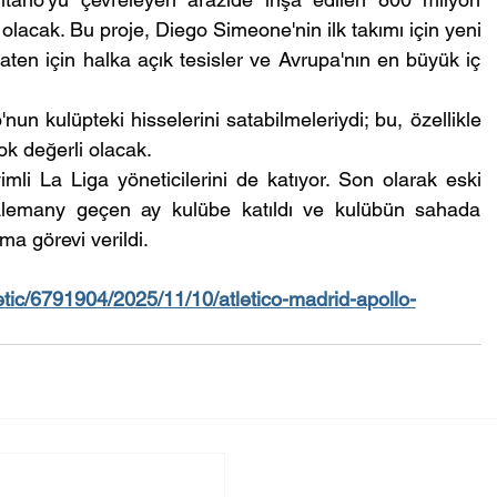
 olacak. Bu proje, Diego Simeone'nin ilk takımı için yeni 
aten için halka açık tesisler ve Avrupa'nın en büyük iç 
un kulüpteki hisselerini satabilmeleriydi; bu, özellikle 
k değerli olacak.
mli La Liga yöneticilerini de katıyor. Son olarak eski 
Alemany geçen ay kulübe katıldı ve kulübün sahada 
ma görevi verildi.
tic/6791904/2025/11/10/atletico-madrid-apollo-