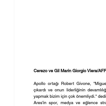
Cerezo ve Gil Marin Giorgio Viera/AFP,
Apollo ortağı Robert Givone, "Miguel
çıkardı ve onun liderliğinin devamlıl
yapmak bizim için çok önemliydi." dedi
Ares'in spor, medya ve eğlence stra