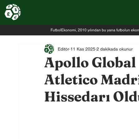
FutbolEkonomi, 2010 yılından bu yana futbolun ekonomi
Editör
11 Kas 2025
2 dakikada okunur
Apollo Globa
Atletico Madr
Hissedarı Old