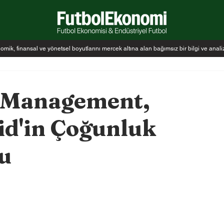
k, finansal ve yönetsel boyutlarını mercek altına alan bağımsız bir bilgi ve anal
l Management,
id'in Çoğunluk
u