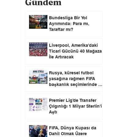
Gündem
Bundesliga Bir Yol
Ayrımında: Para mı,
Taraftar mı?
Liverpool, Amerika'daki
Ticari Gücünü 40 Mağaza
İle Artıracak
Rusya, küresel futbol
yasağına rağmen FIFA
başkanlık seçimlerinde oy
kullanma hakkını elinde
tutuyor.
Premier Lig’de Transfer
Çılgınlığı 1 Milyar Sterlin'i
Aştı
FIFA, Dünya Kupası da
Dahil Olmak Üzere