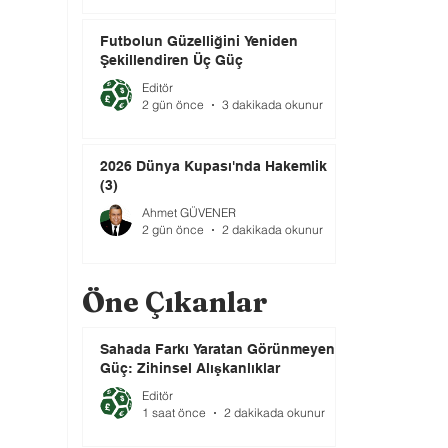
Futbolun Güzelliğini Yeniden
Şekillendiren Üç Güç
Editör
2 gün önce
3 dakikada okunur
2026 Dünya Kupası'nda Hakemlik
(3)
Ahmet GÜVENER
2 gün önce
2 dakikada okunur
Öne Çıkanlar
Sahada Farkı Yaratan Görünmeyen
Güç: Zihinsel Alışkanlıklar
Editör
1 saat önce
2 dakikada okunur