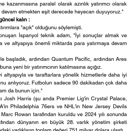
e kazanmasına paralel olarak azınlık yatırımcı olarak 
a devam etmekten eşit derecede heyecan duyuyoruz."
güncel kalın :
tırımlara "açık" olduğunu söylemişti.
nuşan İspanyol teknik adam, "İyi sonuçlar almak ve 
ara ve altyapıya önemli miktarda para yatırmaya devam 
ile başladık, ardından Quantum Pacific, ardından Ares 
buna yeni bir yatırımcının katılmasına açığız.
 altyapıyla ve taraftarlara yönelik hizmetlerle daha iyi 
ğunu anlıyoruz. Futbolun sadece 90 dakikadan çok daha 
tam da bunun için."
cı Josh Harris (şu anda Premier Lig'in Crystal Palace, 
in Philadelphia 76ers ve NHL'in New Jersey Devils 
e Marc Rowan tarafından kuruldu ve 2024 yılı sonunda 
fından dünyanın en büyük 28. varlık yönetim şirketi 
ndaki varlıkların toplam değeri 751 milyar dolara ulaştı.