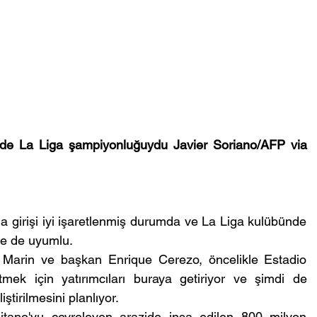
'de La Liga şampiyonluğuydu Javier Soriano/AFP via 
na girişi iyi işaretlenmiş durumda ve La Liga kulübünde 
le de uyumlu.
Marin ve başkan Enrique Cerezo, öncelikle Estadio 
tmek için yatırımcıları buraya getiriyor ve şimdi de 
ştirilmesini planlıyor.
litano'yu çevreleyen arazide inşa edilen 800 milyon 