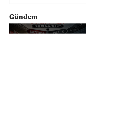
Gündem
Bundesliga Bir Yol Ayrımında: Para
mı, Taraftar mı?
Liverpool, Amerika'daki Ticari
Gücünü 40 Mağaza İle Artıracak