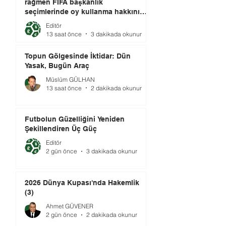
rağmen FIFA başkanlık
seçimlerinde oy kullanma hakkını
elinde tutuyor.
Editör
13 saat önce
3 dakikada okunur
Topun Gölgesinde İktidar: Dün
Yasak, Bugün Araç
Müslüm GÜLHAN
13 saat önce
2 dakikada okunur
Futbolun Güzelliğini Yeniden
Şekillendiren Üç Güç
Editör
2 gün önce
3 dakikada okunur
2026 Dünya Kupası'nda Hakemlik
(3)
Ahmet GÜVENER
2 gün önce
2 dakikada okunur