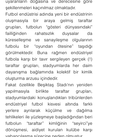
uyaranların doğasına ve derecesine göre 
şekillenmeleri kaçınılmaz olmaktadır.
Futbol endüstrisi adında yeni bir endüstrinin 
oluşmasıyla bir araya gelmiş taraftar 
grupları, futbolun “gösteri dünyasındaki” 
failliğinden rahatsızlık duysalar da 
küreselleşme ve sanayileşme olgularının 
futbolu bir “oyundan ötesine” taşıdığı 
görülmektedir. Buna rağmen endüstriyel 
futbola karşı bir tavır sergileyen gerçek (!) 
taraftar grupları, stadyumlarda her daim 
dayanışma bağlamında kolektif bir kimlik 
oluşturma arzusu içindedir.
Fakat özellikle Beşiktaş Stadı'nın yeniden 
yapılmasıyla birlikte taraftar grupları, 
stadyumlardaki konuşlandıkları tribünlerden 
endüstriyel futbol kisvesi altında farklı 
yerlere ayrılarak küçülme ve dağılma 
tehlikeleri ile yüzleşmeye başladığından beri 
futbolun “taraftar” kimliğinin “seyirci”ye 
dönüşmesi, aidiyet kurulan kulübe karşı 
yabancılaşma sürecine neden olmuştur.