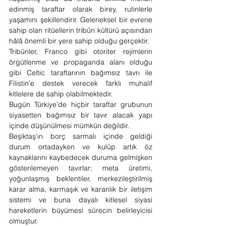
edinmiş taraftar olarak birey, rutinlerle 
yaşamını şekillendirir. Geleneksel bir evrene 
sahip olan ritüellerin tribün kültürü açısından 
hâlâ önemli bir yere sahip olduğu gerçektir.
Tribünler, Franco gibi otoriter rejimlerin 
örgütlenme ve propaganda alanı olduğu 
gibi Celtic taraftarının bağımsız tavrı ile 
Filistin’e destek verecek farklı muhalif 
kitlelere de sahip olabilmektedir.
Bugün Türkiye’de hiçbir taraftar grubunun 
siyasetten bağımsız bir tavır alacak yapı 
içinde düşünülmesi mümkün değildir.
Beşiktaş’ın borç sarmalı içinde geldiği 
durum ortadayken ve kulüp artık öz 
kaynaklarını kaybedecek duruma gelmişken 
gösterilemeyen tavırlar; meta üretimi, 
yoğunlaşmış beklentiler, merkezileştirilmiş 
karar alma, karmaşık ve karanlık bir iletişim 
sistemi ve buna dayalı kitlesel siyasi 
hareketlerin büyümesi sürecin belirleyicisi 
olmuştur.