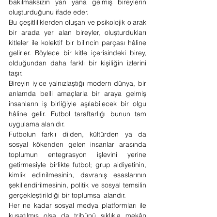
bakılmaksızın yan yana gelmiş bireylerin 
oluşturduğunu ifade eder.
Bu çeşitliliklerden oluşan ve psikolojik olarak 
bir arada yer alan bireyler, oluşturdukları 
kitleler ile kolektif bir bilincin parçası hâline 
gelirler. Böylece bir kitle içerisindeki birey, 
olduğundan daha farklı bir kişiliğin izlerini 
taşır.
Bireyin iyice yalnızlaştığı modern dünya, bir 
anlamda belli amaçlarla bir araya gelmiş 
insanların iş birliğiyle aşılabilecek bir olgu 
hâline gelir. Futbol taraftarlığı bunun tam 
uygulama alanıdır.
Futbolun farklı dilden, kültürden ya da 
sosyal kökenden gelen insanlar arasında 
toplumun entegrasyon işlevini yerine 
getirmesiyle birlikte futbol; grup aidiyetinin, 
kimlik edinilmesinin, davranış esaslarının 
şekillendirilmesinin, politik ve sosyal temsilin 
gerçekleştirildiği bir toplumsal alandır.
Her ne kadar sosyal medya platformları ile 
kuşatılmış olsa da tribünü sıklıkla mekân 