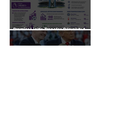
Premier Lig’de Transfer Çılgınlığı 1
Milyar Sterlin'i Aştı
FIFA, Dünya Kupası da Dahil Olmak
Üzere Turnuvaların Ticari Haklarını
Özel Yatırımcılara Satacağını Açıkladı!
2026 Dünya Kupası’nda “Sarı Uyarı”
Gölgesi: Futbol mu, Piyasa mı?