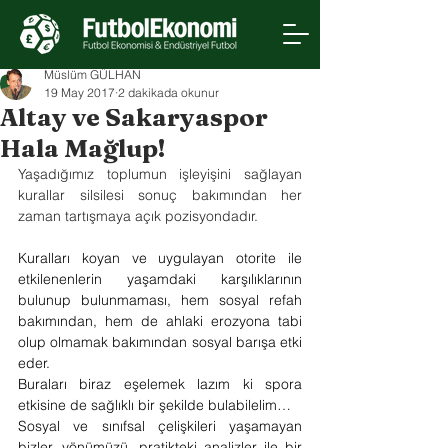
Müslüm GÜLHAN
19 May 2017
2 dakikada okunur
Altay ve Sakaryaspor
Hala Mağlup!
Yaşadığımız toplumun işleyişini sağlayan 
kurallar silsilesi sonuç bakımından her 
zaman tartışmaya açık pozisyondadır.
Kuralları koyan ve uygulayan otorite ile 
etkilenenlerin yaşamdaki karşılıklarının 
bulunup bulunmaması, hem sosyal refah 
bakımından, hem de ahlaki erozyona tabi 
olup olmamak bakımından sosyal barışa etki 
eder.
Buraları biraz eşelemek lazım ki spora 
etkisine de sağlıklı bir şekilde bulabilelim…
Sosyal ve sınıfsal çelişkileri yaşamayan 
bizler, yönümüzü, pratikteki analizler ile bir 