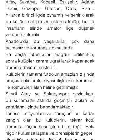
Altay, Sakarya, Kocaeli, Eskişehir, Adana 
Demir, Göztepe, Giresun, Ordu, Rize… 
Yıllarca birinci ligde oynamış ve şehir olarak 
bu kültüre sahip olan onlarca kulüp, bu tip 
insanların elinde amatör lige düşmek 
zorunda kalmıştır.
Anadolu’da bu yaşananlar çok daha 
acımasız ve korumasız olmaktadır.
En başta futbolcular mağdur edilmekte, 
sonra kulüpler zarara uğratılarak kapanacak 
duruma düşürülmektedir. 
Kulüplerin tamamı futbolun amaçları dışında 
araçsallaştırılarak, siyasi ilişkilerin koruması 
ile sömürülen alan haline getirilmiştir.
Şimdi Altay ve Sakaryaspor sevinirken, 
bu kutlamalar aslında geçmişin acıları ve 
zararlarını içinde barındırmaktadır.
Tarihsel misyonları ve süreçleri bu kadar 
zengin olan bu kulüplerin, tekrar kötü 
duruma düşmemesi içten bile değil. Hala 
hiçbir kurumsallaşma ve prensiplerin geçerli 
olmadığı ortamda, kişisel beklentiler ve 