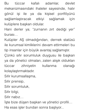
Bu tüccar kafalı adamlar, devlet 
mekanizmasındaki ihaleler sayesinde, hatır 
gönül işi ile ya da kişisel portföyünü 
sağlamlaştıracak etkiyi sağlamak için 
kulüplere başkan oldular.
Hani derler ya; “zurnanın zırt dediği yer” 
burası…
Kulüpler AŞ olmadığından, dernek statüsü 
ile kurumsal kimliklerini devam ettirmeleri bu 
tip insanlar için büyük avantaj sağlamıştır.
Çünkü sıfır sorumluluk duygusu ile başkan 
ya da yönetici olmaları, zaten alışık oldukları 
tüccar zihniyetin kullanma olanağı 
kolaylaştırmaktadır.
Sıfır kurumsallaşma,
Sıfır prensip,
Sıfır sorumluluk,
Sıfır bilgi,
Sıfır nabız…
İşte bize düşen başkan ve yönetici profili…
Ha esas işler bundan sonra başlıyor...