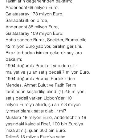
Takımların değerlerinden bakalım;
Anderlecht 69 milyon Euro,
Galatasaray 173 milyon Euro.
Sahadaki ilk on birde;
Anderlecht 38 milyon Euro, 
Galatasaray 109 milyon Euro.
Hatta sadece Burak, Sneijder, Bruma bile 
42 milyon Euro yapıyor, bırakın gerisini.
Biraz torbadan isimler çekerek sayılara 
bakalım;
1994 doğumlu Praet alt yapıdan sıfır 
maliyet ve şu an satış bedeli 7 milyon Euro.
1994 doğumlu Bruma, Portekiz’den 
Mendes, Ahmet Bulut ve Fatih Terim 
tarafından keşfedilip alındı (!) 2.5 milyon 
satış bedeli varken Lizbon’dan 10 
milyon Euro’ya alındı, şu an 7-8 milyon 
iyimser olarak satışı olabilir mi?
Muslera 18 milyon Euro, Anderlecht’in 19 
yaşındaki kalecisi Roef, 100 bin Euro’ya 
imza atmış, şuan 300 bin Euro.
Telles6.15 milyon Euro’ya satın 