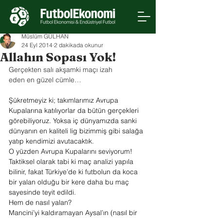
Müslüm GÜLHAN
24 Eyl 2014
2 dakikada okunur
Allahın Sopası Yok!
Gerçekten salı akşamki maçı izah 
eden en güzel cümle…
Şükretmeyiz ki; takımlarımız Avrupa 
Kupalarına katılıyorlar da bütün gerçekleri 
görebiliyoruz. Yoksa iç dünyamızda sanki 
dünyanın en kaliteli lig bizimmiş gibi salağa 
yatıp kendimizi avutacaktık.
O yüzden Avrupa Kupalarını seviyorum!
Taktiksel olarak tabi ki maç analizi yapıla 
bilinir, fakat Türkiye’de ki futbolun da koca 
bir yalan olduğu bir kere daha bu maç 
sayesinde teyit edildi.
Hem de nasıl yalan?
Mancini’yi kaldıramayan Aysal’ın (nasıl bir 