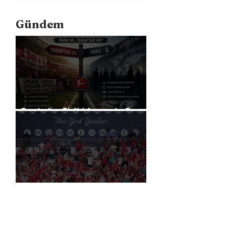
Gündem
Bundesliga Bir Yol Ayrımında: Para
mı, Taraftar mı?
Liverpool, Amerika'daki Ticari
Gücünü 40 Mağaza İle Artıracak