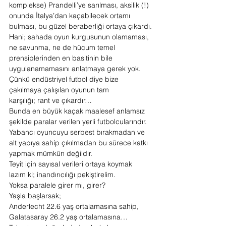
komplekse) Prandelli’ye sarılması, aksilik (!) 
onunda İtalya’dan kaçabilecek ortamı 
bulması, bu güzel beraberliği ortaya çıkardı.
Hani; sahada oyun kurgusunun olamaması, 
ne savunma, ne de hücum temel 
prensiplerinden en basitinin bile 
uygulanamamasını anlatmaya gerek yok.
Çünkü endüstriyel futbol diye bize 
çakılmaya çalışılan oyunun tam 
karşılığı; rant ve çıkardır…
Bunda en büyük kaçak maalesef anlamsız 
şekilde paralar verilen yerli futbolcularındır.
Yabancı oyuncuyu serbest bırakmadan ve 
alt yapıya sahip çıkılmadan bu sürece katkı 
yapmak mümkün değildir.
Teyit için sayısal verileri ortaya koymak 
lazım ki; inandırıcılığı pekiştirelim.
Yoksa paralele girer mi, girer?
Yaşla başlarsak;
Anderlecht 22.6 yaş ortalamasına sahip,
Galatasaray 26.2 yaş ortalamasına…