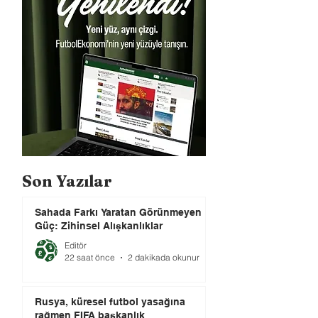
Son Yazılar
Sahada Farkı Yaratan Görünmeyen
Güç: Zihinsel Alışkanlıklar
Editör
22 saat önce
2 dakikada okunur
Rusya, küresel futbol yasağına
rağmen FIFA başkanlık