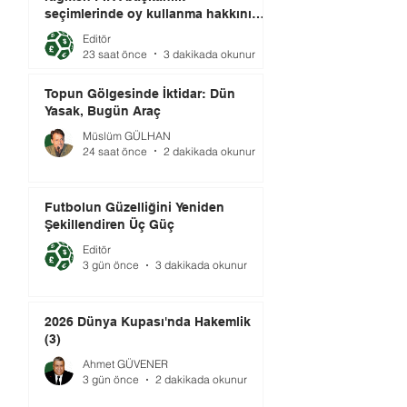
seçimlerinde oy kullanma hakkını
elinde tutuyor.
Editör
23 saat önce
3 dakikada okunur
Topun Gölgesinde İktidar: Dün
Yasak, Bugün Araç
Müslüm GÜLHAN
24 saat önce
2 dakikada okunur
Futbolun Güzelliğini Yeniden
Şekillendiren Üç Güç
Editör
3 gün önce
3 dakikada okunur
2026 Dünya Kupası'nda Hakemlik
(3)
Ahmet GÜVENER
3 gün önce
2 dakikada okunur