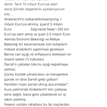
alındı, Tarı4.75 milyon Euro’ya satın 
alındı.Şimdiki değerlerini açıklamıyorum 
bile…
Anderlecht’in solkanatAcheampong 1 
milyon Euro’ya alınmış, şuan2.5 milyon 
Euro.                   Sağ kanat Nejar’ı 350 bin 
Euro’ya satın almış ve şuan 2.5 milyon Euro.
Aslında Ekonomi Bakanlığı ve Maliye 
Bakanlığı bir kararnameyle tüm kulüplerin 
maliyet analizlerini yaptırması gerekiyor.
Bence cari açığı ve enflasyonu tetikleyen en 
önemli sektör (!) futboldur.
Sarraf’ın çabaları bile bu açığı kapatmaya 
yetmez.
Çünkü bizdeki yöneticilere ve menajerlere 
günde on tane Sarraf gelip gidiyor!
Kendileri insan sarrafı olmuş durumdalar?
Kura çekiminde Anderlecht’i kim çektiyse 
eline sağlık, bana göre çıkabilecek en iyi 
takım çekilmiş.
İnsanın vicdanı rahatlıyor bu tip maçlardan 