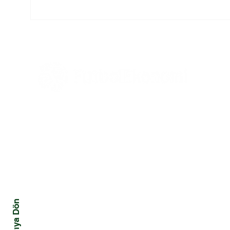
Futbolun Güzelliğini
2026
Yeniden Şekillendiren
Hakem
Üç Güç
Tüm Haberler
Ekonomi
Mali
Tüm Yazılar
Yönetim ve Strateji
Kriz
Hukuk
Davranış ve Toplum
Yukarıya Dön
Pazarlama ve Marka