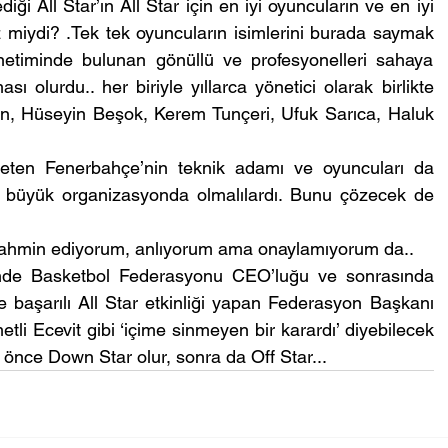
i All Star’ın All Star için en iyi oyuncuların ve en iyi 
miydi? .Tek tek oyuncuların isimlerini burada saymak 
iminde bulunan gönüllü ve profesyonelleri sahaya 
ı olurdu.. her biriyle yıllarca yönetici olarak birlikte 
, Hüseyin Beşok, Kerem Tunçeri, Ufuk Sarıca, Haluk 
reten Fenerbahçe’nin teknik adamı ve oyuncuları da 
n büyük organizasyonda olmalılardı. Bunu çözecek de 
e tahmin ediyorum, anlıyorum ama onaylamıyorum da..
nde Basketbol Federasyonu CEO’luğu ve sonrasında 
e başarılı All Star etkinliği yapan Federasyon Başkanı 
i Ecevit gibi ‘içime sinmeyen bir karardı’ diyebilecek 
 önce Down Star olur, sonra da Off Star...