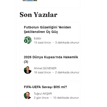
Son Yazılar
Futbolun Güzelliğini Yeniden
Şekillendiren Üç Güç
Editör
15 saat önce
3 dakikada okunur
2026 Dünya Kupası'nda Hakemlik
(3)
Ahmet GÜVENER
16 saat önce
2 dakikada okunur
FIFA-UEFA Savaşı Bitti mi?
Tuğrul AKŞAR
2 gün önce
10 dakikada okunur