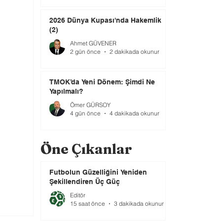
2026 Dünya Kupası'nda Hakemlik
(2)
Ahmet GÜVENER
2 gün önce
2 dakikada okunur
TMOK’da Yeni Dönem: Şimdi Ne
Yapılmalı?
Ömer GÜRSOY
4 gün önce
4 dakikada okunur
Öne Çıkanlar
Futbolun Güzelliğini Yeniden
Şekillendiren Üç Güç
Editör
15 saat önce
3 dakikada okunur