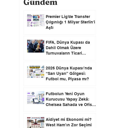
Gündem
Premier Lig’de Transfer
Çılgınlığı 1 Milyar Sterlin'i
Aştı
FIFA, Dünya Kupası da
Dahil Olmak Üzere
Turnuvaların Ticari
Haklarını Özel Yatırımcılara
Satacağını Açıkladı!
2026 Dünya Kupası’nda
“Sarı Uyarı” Gölgesi:
Futbol mu, Piyasa mı?
Futbolun Yeni Oyun
Kurucusu Yapay Zekâ:
Chelsea Sahada ve Ofiste
Devrim Peşinde
Aidiyet mi Ekonomi mi?
West Ham’ın Zor Seçimi