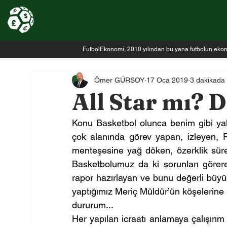
FutbolEkonomi, 2010 yılından bu yana futbolun ekonomi
Ömer GÜRSOY
17 Oca 2019
3 dakikada
All Star mı? 
Konu Basketbol olunca benim gibi yakl
çok alanında görev yapan, izleyen, 
menteşesine yağ döken, özerklik sürec
Basketbolumuz da ki sorunları görere
rapor hazırlayan ve bunu değerli büyü
yaptığımız Meriç Müldür’ün köşelerine 
dururum...
Her yapılan icraatı anlamaya çalışır