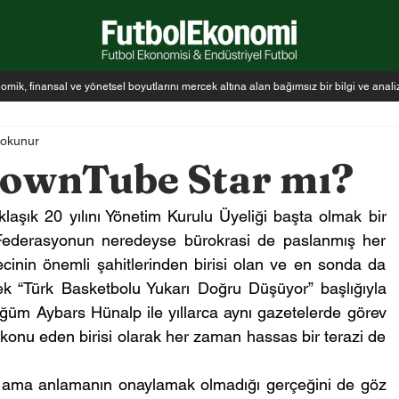
k, finansal ve yönetsel boyutlarını mercek altına alan bağımsız bir bilgi ve anal
 okunur
DownTube Star mı?
aşık 20 yılını Yönetim Kurulu Üyeliği başta olmak bir 
Federasyonun neredeyse bürokrasi de paslanmış her 
inin önemli şahitlerinden birisi olan ve en sonda da 
k “Türk Basketbolu Yukarı Doğru Düşüyor” başlığıyla 
ğüm Aybars Hünalp ile yıllarca aynı gazetelerde görev 
konu eden birisi olarak her zaman hassas bir terazi de 
ım ama anlamanın onaylamak olmadığı gerçeğini de göz 