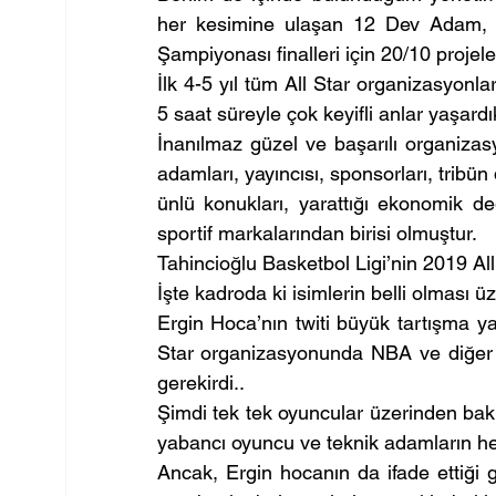
her kesimine ulaşan 12 Dev Adam, ik
Şampiyonası finalleri için 20/10 projeleri
İlk 4-5 yıl tüm All Star organizasyonlar
5 saat süreyle çok keyifli anlar yaşardı
İnanılmaz güzel ve başarılı organizas
adamları, yayıncısı, sponsorları, tribün
ünlü konukları, yarattığı ekonomik d
sportif markalarından birisi olmuştur.
Tahincioğlu Basketbol Ligi’nin 2019 Al
İşte kadroda ki isimlerin belli olması 
Ergin Hoca’nın twiti büyük tartışma yara
Star organizasyonunda NBA ve diğer ü
gerekirdi..
Şimdi tek tek oyuncular üzerinden ba
yabancı oyuncu ve teknik adamların her 
Ancak, Ergin hocanın da ifade ettiği