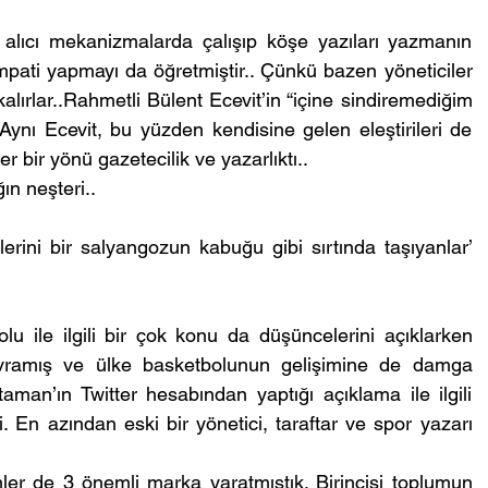
 alıcı mekanizmalarda çalışıp köşe yazıları yazmanın 
 empati yapmayı da öğretmiştir.. Çünkü bazen yöneticiler 
alırlar..Rahmetli Bülent Ecevit’in “içine sindiremediğim 
 Aynı Ecevit, bu yüzden kendisine gelen eleştirileri de 
r bir yönü gazetecilik ve yazarlıktı..
ğın neşteri..
lerini bir salyangozun kabuğu gibi sırtında taşıyanlar’ 
 ile ilgili bir çok konu da düşüncelerini açıklarken 
kavramış ve ülke basketbolunun gelişimine de damga 
an’ın Twitter hesabından yaptığı açıklama ile ilgili 
En azından eski bir yönetici, taraftar ve spor yazarı 
r de 3 önemli marka yaratmıştık. Birincisi toplumun 