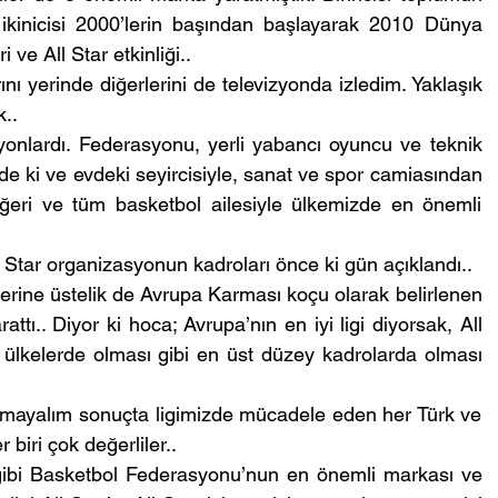
inicisi 2000’lerin başından başlayarak 2010 Dünya 
 ve All Star etkinliği..
ını yerinde diğerlerini de televizyonda izledim. Yaklaşık 
k..
yonlardı. Federasyonu, yerli yabancı oyuncu ve teknik 
 de ki ve evdeki seyircisiyle, sanat ve spor camiasından 
eğeri ve tüm basketbol ailesiyle ülkemizde en önemli 
l Star organizasyonun kadroları önce ki gün açıklandı..
üzerine üstelik de Avrupa Karması koçu olarak belirlenen 
ttı.. Diyor ki hoca; Avrupa’nın en iyi ligi diyorsak, All 
lkelerde olması gibi en üst düzey kadrolarda olması 
kmayalım sonuçta ligimizde mücadele eden her Türk ve 
biri çok değerliler..
 gibi Basketbol Federasyonu’nun en önemli markası ve 