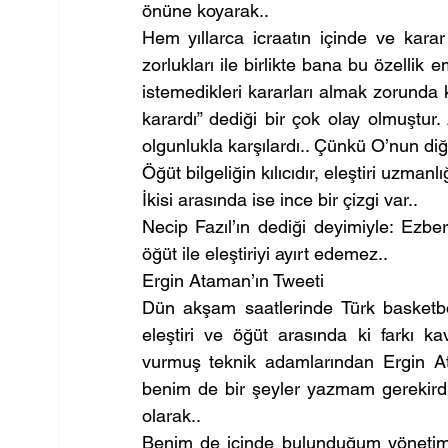
önüne koyarak..
Hem yıllarca icraatın içinde ve karar
zorlukları ile birlikte bana bu özellik
istemedikleri kararları almak zorunda k
karardı” dediği bir çok olay olmuştur.
olgunlukla karşılardı.. Çünkü O’nun diğe
Öğüt bilgeliğin kılıcıdır, eleştiri uzmanlı
İkisi arasında ise ince bir çizgi var..
Necip Fazıl’ın dediği deyimiyle: Ezber
öğüt ile eleştiriyi ayırt edemez..
Ergin Ataman’ın Tweeti
Dün akşam saatlerinde Türk basketbolu
eleştiri ve öğüt arasında ki farkı 
vurmuş teknik adamlarından Ergin Atam
benim de bir şeyler yazmam gerekirdi. 
olarak..
Benim de içinde bulunduğum yönetimle