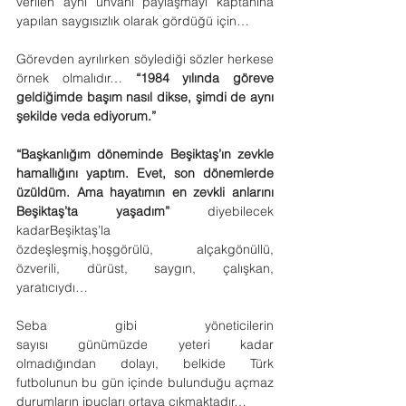
verilen aynı unvanı paylaşmayı kaptanına 
yapılan saygısızlık olarak gördüğü için…
Görevden ayrılırken söylediği sözler herkese 
örnek olmalıdır… 
“1984 yılında göreve 
geldiğimde başım nasıl dikse, şimdi de aynı 
şekilde veda ediyorum.”
“Başkanlığım döneminde Beşiktaş’ın zevkle 
hamallığını yaptım. Evet, son dönemlerde 
üzüldüm. Ama hayatımın en zevkli anlarını 
Beşiktaş’ta yaşadım”
 diyebilecek 
kadarBeşiktaş’la 
özdeşleşmiş,hoşgörülü, alçakgönüllü, 
özverili, dürüst, saygın, çalışkan, 
yaratıcıydı…
Seba gibi yöneticilerin 
sayısı günümüzde yeteri kadar 
olmadığından dolayı, belkide Türk 
futbolunun bu gün içinde bulunduğu açmaz 
durumların ipuçları ortaya çıkmaktadır…