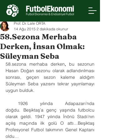
Prof. Dr. Lale ORTA
14 Ağu 2015
2 dakikada okunur
58.Sezona Merhaba
Derken, İnsan Olmak:
Süleyman Seba
58.sezona merhaba derken
, 
bu sezonun 
Hasan Doğan sezonu olarak adlandırılması 
sonrası, geçen sezon kaleme aldığım 
Süleyman Seba yazısını tekrar yayınlamayı 
uygun bulduk. 
 1926 yılında Adapazarı’nda 
doğdu. Beşiktaş’a genç yaşında futbolcu 
olarak geldi. 1947 yılında İnönü Stadı’nın 
açılış maçında ilk golü O attı…Beşiktaş 
Profesyonel Futbol takımının Genel Kaptanı 
oldu…