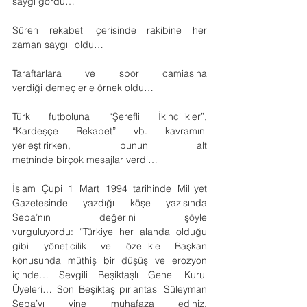
saygı gördü…
Süren rekabet içerisinde rakibine her 
zaman saygılı oldu…
Taraftarlara ve spor camiasına 
verdiği demeçlerle örnek oldu…
Türk futboluna “Şerefli İkincilikler”, 
“Kardeşçe Rekabet” vb. kavramını 
yerleştirirken, bunun alt 
metninde birçok mesajlar verdi…
İslam Çupi 1 Mart 1994 tarihinde Milliyet 
Gazetesinde yazdığı köşe yazısında 
Seba’nın değerini şöyle 
vurguluyordu: “Türkiye her alanda olduğu 
gibi yöneticilik ve özellikle Başkan 
konusunda müthiş bir düşüş ve erozyon 
içinde… Sevgili Beşiktaşlı Genel Kurul 
Üyeleri… Son Beşiktaş pırlantası Süleyman 
Seba’yı yine muhafaza ediniz, 