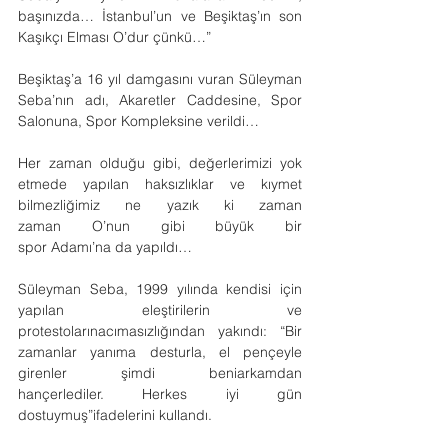
başınızda… İstanbul’un ve Beşiktaş’ın son 
Kaşıkçı Elması O’dur çünkü…”
Beşiktaş’a 16 yıl damgasını vuran Süleyman 
Seba’nın adı, Akaretler Caddesine, Spor 
Salonuna, Spor Kompleksine verildi…
Her zaman olduğu gibi, değerlerimizi yok 
etmede yapılan haksızlıklar ve kıymet 
bilmezliğimiz ne yazık ki zaman 
zaman O’nun gibi büyük bir 
spor Adamı’na da yapıldı…
Süleyman Seba, 1999 yılında kendisi için 
yapılan eleştirilerin ve 
protestolarınacımasızlığından yakındı: “Bir 
zamanlar yanıma desturla, el pençeyle 
girenler şimdi beniarkamdan 
hançerlediler. Herkes iyi gün 
dostuymuş”ifadelerini kullandı.