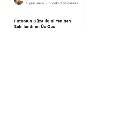
2 gün önce
2 dakikada okunur
Futbolun Güzelliğini Yeniden
Şekillendiren Üç Güç
Editör
4 gün önce
3 dakikada okunur
Gündem
Peru'da Futbol Ekonomisinin
Tıkandığı Yerde, Yaratıcılık Sahaya
İndi