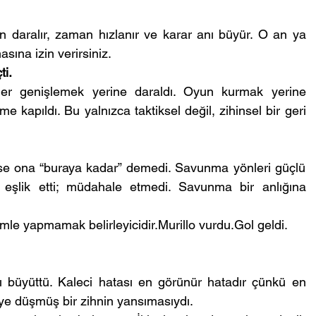
an daralır, zaman hızlanır ve karar anı büyür. O an ya 
sına izin verirsiniz.
ti.
liler genişlemek yerine daraldı. Oyun kurmak yerine 
me kapıldı. Bu yalnızca taktiksel değil, zihinsel bir geri 
e ona “buraya kadar” demedi. Savunma yönleri güçlü 
eşlik etti; müdahale etmedi. Savunma bir anlığına 
le yapmamak belirleyicidir.Murillo vurdu.Gol geldi.
ı büyüttü. Kaleci hatası en görünür hatadır çünkü en 
iye düşmüş bir zihnin yansımasıydı.