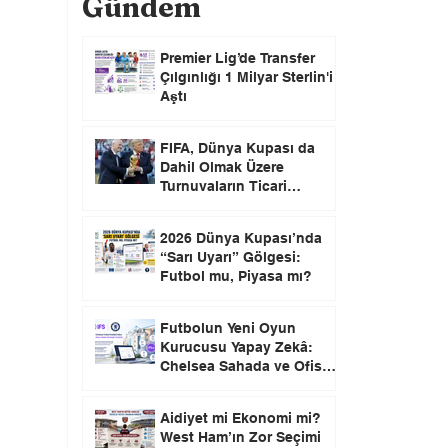
Gündem
Premier Lig’de Transfer
Çılgınlığı 1 Milyar Sterlin'i
Aştı
FIFA, Dünya Kupası da
Dahil Olmak Üzere
Turnuvaların Ticari
Haklarını Özel Yatırımcılara
Satacağını Açıkladı!
2026 Dünya Kupası’nda
“Sarı Uyarı” Gölgesi:
Futbol mu, Piyasa mı?
Futbolun Yeni Oyun
Kurucusu Yapay Zekâ:
Chelsea Sahada ve Ofiste
Devrim Peşinde
Aidiyet mi Ekonomi mi?
West Ham’ın Zor Seçimi