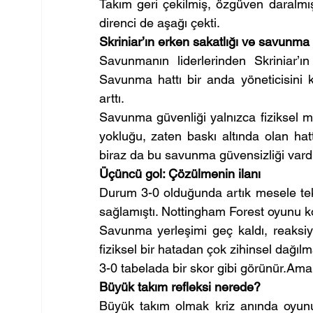
Takım geri çekilmiş, özgüven daralmış
direnci de aşağı çekti.
Skriniar’ın erken sakatlığı ve savunma 
Savunmanın liderlerinden Skriniar’ı
Savunma hattı bir anda yöneticisini kay
arttı.
Savunma güvenliği yalnızca fiziksel müd
yokluğu, zaten baskı altında olan hat
biraz da bu savunma güvensizliği vardı
Üçüncü gol: Çözülmenin ilanı
Durum 3-0 olduğunda artık mesele tek b
sağlamıştı. Nottingham Forest oyunu k
Savunma yerleşimi geç kaldı, reaksiyo
fiziksel bir hatadan çok zihinsel dağılm
3-0 tabelada bir skor gibi görünür.Ama 
Büyük takım refleksi nerede?
Büyük takım olmak kriz anında oyunu 