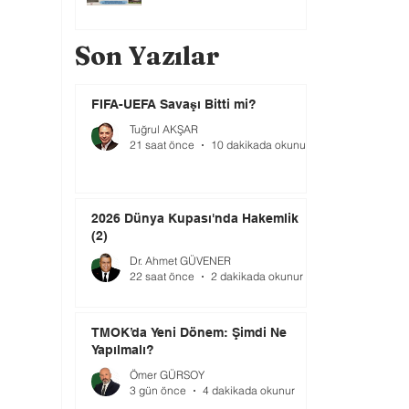
Son Yazılar
FIFA-UEFA Savaşı Bitti mi?
Tuğrul AKŞAR
21 saat önce
10 dakikada okunur
2026 Dünya Kupası'nda Hakemlik
(2)
Dr. Ahmet GÜVENER
22 saat önce
2 dakikada okunur
TMOK’da Yeni Dönem: Şimdi Ne
Yapılmalı?
Ömer GÜRSOY
3 gün önce
4 dakikada okunur