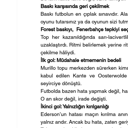
Baskı karşısında geri çekilmek
Baskı futbolun en çıplak sınavıdır. Al
oyunu tutarsınız ya da oyunun sizi tutma
Forest baskıyı,  Fenerbahçe tepkiyi seç
Top her kazanıldığında sarı-lacivert
uzaklaştırdı. Ritmi belirlemek yerine rit
çekilme hâliydi.
İlk gol: Müdahale etmemenin bedeli
Murillo topu merkezden sürerken kims
kabul edilen Kante ve Oosterwolde 
seyirciye dönüştü.
Futbolda bazen hata yapmak değil, ham
O an skor değil, irade değişti.
İkinci gol: Yalnızlığın kırılganlığı
Ederson’un hatası maçın kırılma anın
yalnız andır. Ancak bu hata, zaten ger