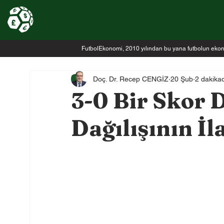
FutbolEkonomi, 2010 yılından bu yana futbolun ekonomi
Doç. Dr. Recep CENGİZ
20 Şub
2 dakika
3-0 Bir Skor D
Dağılışının İl