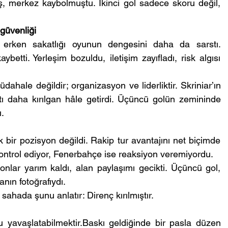
, merkez kaybolmuştu. İkinci gol sadece skoru değil, 
güvenliği
n erken sakatlığı oyunun dengesini daha da sarstı. 
betti. Yerleşim bozuldu, iletişim zayıfladı, risk algısı 
ahale değildir; organizasyon ve liderliktir. Skriniar’ın 
tı daha kırılgan hâle getirdi. Üçüncü golün zemininde 
.
ir pozisyon değildi. Rakip tur avantajını net biçimde 
ontrol ediyor, Fenerbahçe ise reaksiyon veremiyordu.
nlar yarım kaldı, alan paylaşımı gecikti. Üçüncü gol, 
anın fotoğrafıydı.
sahada şunu anlatır: Direnç kırılmıştır.
yavaşlatabilmektir.Baskı geldiğinde bir pasla düzen 