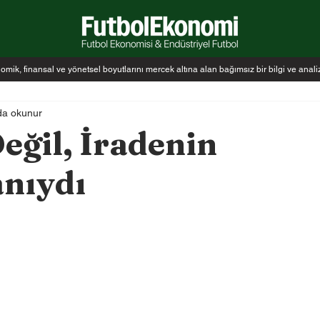
k, finansal ve yönetsel boyutlarını mercek altına alan bağımsız bir bilgi ve anal
da okunur
eğil, İradenin
anıydı