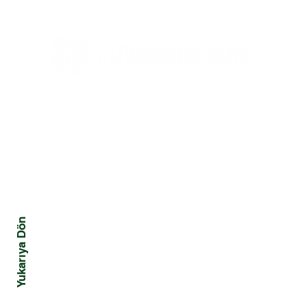
Tüm Haberler
Ekonomi
Mali
Tüm Yazılar
Yönetim ve Strateji
Kriz
Hukuk
Davranış ve Toplum
Yukarıya Dön
Pazarlama ve Marka
Teknoloji