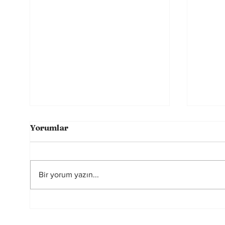
Yorumlar
Bir yorum yazın...
FIFA-UEFA Savaşı Bitti
2026
mi?
Hakem