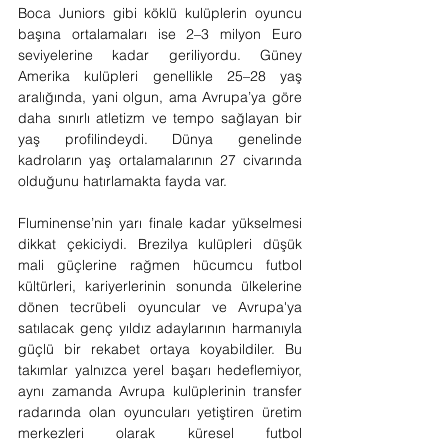
Boca Juniors gibi köklü kulüplerin oyuncu 
başına ortalamaları ise 2–3 milyon Euro 
seviyelerine kadar geriliyordu. Güney 
Amerika kulüpleri genellikle 25–28 yaş 
aralığında, yani olgun, ama Avrupa’ya göre 
daha sınırlı atletizm ve tempo sağlayan bir 
yaş profilindeydi. Dünya genelinde 
kadroların yaş ortalamalarının 27 civarında 
olduğunu hatırlamakta fayda var.
Fluminense’nin yarı finale kadar yükselmesi 
dikkat çekiciydi. Brezilya kulüpleri düşük 
mali güçlerine rağmen hücumcu futbol 
kültürleri, kariyerlerinin sonunda ülkelerine 
dönen tecrübeli oyuncular ve Avrupa'ya 
satılacak genç yıldız adaylarının harmanıyla 
güçlü bir rekabet ortaya koyabildiler. Bu 
takımlar yalnızca yerel başarı hedeflemiyor, 
aynı zamanda Avrupa kulüplerinin transfer 
radarında olan oyuncuları yetiştiren üretim 
merkezleri olarak küresel futbol 