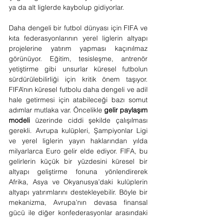
ya da alt liglerde kaybolup gidiyorlar.
Daha dengeli bir futbol dünyası için FIFA ve 
kıta federasyonlarının yerel liglerin altyapı 
projelerine yatırım yapması kaçınılmaz 
görünüyor. Eğitim, tesisleşme, antrenör 
yetiştirme gibi unsurlar küresel futbolun 
sürdürülebilirliği için kritik önem taşıyor. 
FIFA’nın küresel futbolu daha dengeli ve adil 
hale getirmesi için atabileceği bazı somut 
adımlar mutlaka var. Öncelikle 
gelir paylaşım 
modeli
 üzerinde ciddi şekilde çalışılması 
gerekli. Avrupa kulüpleri, Şampiyonlar Ligi 
ve yerel liglerin yayın haklarından yılda 
milyarlarca Euro gelir elde ediyor. FIFA, bu 
gelirlerin küçük bir yüzdesini küresel bir 
altyapı geliştirme fonuna yönlendirerek 
Afrika, Asya ve Okyanusya’daki kulüplerin 
altyapı yatırımlarını destekleyebilir. Böyle bir 
mekanizma, Avrupa’nın devasa finansal 
gücü ile diğer konfederasyonlar arasındaki 