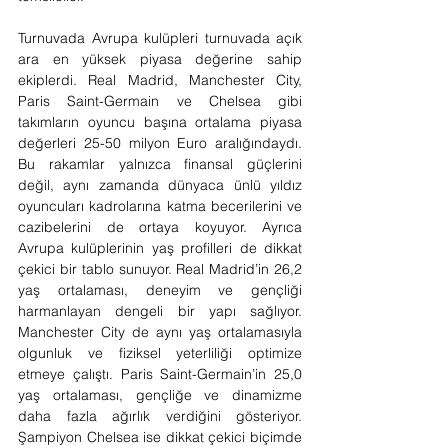
Turnuvada Avrupa kulüpleri turnuvada açık 
ara en yüksek piyasa değerine sahip 
ekiplerdi. Real Madrid, Manchester City, 
Paris Saint-Germain ve Chelsea gibi 
takımların oyuncu başına ortalama piyasa 
değerleri 25-50 milyon Euro aralığındaydı. 
Bu rakamlar yalnızca finansal güçlerini 
değil, aynı zamanda dünyaca ünlü yıldız 
oyuncuları kadrolarına katma becerilerini ve 
cazibelerini de ortaya koyuyor. Ayrıca 
Avrupa kulüplerinin yaş profilleri de dikkat 
çekici bir tablo sunuyor. Real Madrid’in 26,2 
yaş ortalaması, deneyim ve gençliği 
harmanlayan dengeli bir yapı sağlıyor. 
Manchester City de aynı yaş ortalamasıyla 
olgunluk ve fiziksel yeterliliği optimize 
etmeye çalıştı. Paris Saint-Germain’in 25,0 
yaş ortalaması, gençliğe ve dinamizme 
daha fazla ağırlık verdiğini gösteriyor. 
Şampiyon Chelsea ise dikkat çekici biçimde 