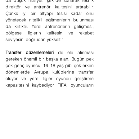
da düşük maliyetli şekilde sunarak teknik 
direktör ve antrenör kalitesini artırabilir. 
Çünkü iyi bir altyapı tesisi kadar onu 
yönetecek nitelikli eğitmenlerin bulunması 
da kritiktir. Yerel antrenörlerin gelişmesi, 
bölgesel liglerin kalitesini ve rekabet 
seviyesini doğrudan yükseltir.
Transfer düzenlemeleri
 de ele alınması 
gereken önemli bir başka alan. Bugün pek 
çok genç oyuncu, 16–18 yaş gibi çok erken 
dönemlerde Avrupa kulüplerine transfer 
oluyor ve yerel ligler oyuncu geliştirme 
kapasitesini kaybediyor. FIFA, oyuncuların 
gelişim süreçlerinde etik ve sportif dengeleri 
gözeten düzenlemelerle çok genç yaşta 
transferlerin sınırlandırılmasını ya da daha 
şeffaf ve hakkaniyetli sistemler kurulmasını 
teşvik edebilir. Bu yaklaşım, Afrika ve Güney 
Amerika gibi yetenek havzalarının yalnızca 
Avrupa'nın altyapı tedarikçisi olmaktan 
çıkmasına katkı sağlar.