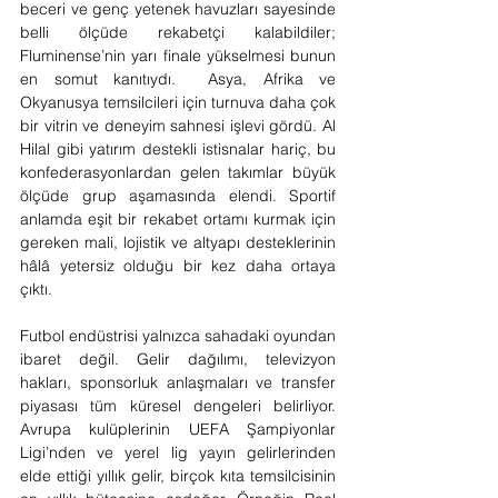
beceri ve genç yetenek havuzları sayesinde 
belli ölçüde rekabetçi kalabildiler; 
Fluminense’nin yarı finale yükselmesi bunun 
en somut kanıtıydı.  Asya, Afrika ve 
Okyanusya temsilcileri için turnuva daha çok 
bir vitrin ve deneyim sahnesi işlevi gördü. Al 
Hilal gibi yatırım destekli istisnalar hariç, bu 
konfederasyonlardan gelen takımlar büyük 
ölçüde grup aşamasında elendi. Sportif 
anlamda eşit bir rekabet ortamı kurmak için 
gereken mali, lojistik ve altyapı desteklerinin 
hâlâ yetersiz olduğu bir kez daha ortaya 
çıktı.
Futbol endüstrisi yalnızca sahadaki oyundan 
ibaret değil. Gelir dağılımı, televizyon 
hakları, sponsorluk anlaşmaları ve transfer 
piyasası tüm küresel dengeleri belirliyor. 
Avrupa kulüplerinin UEFA Şampiyonlar 
Ligi’nden ve yerel lig yayın gelirlerinden 
elde ettiği yıllık gelir, birçok kıta temsilcisinin 