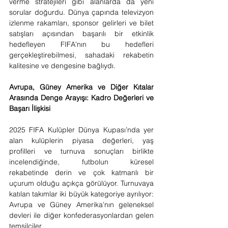
verme stratejileri gibi alanlarda da yeni 
sorular doğurdu. Dünya çapında televizyon 
izlenme rakamları, sponsor gelirleri ve bilet 
satışları açısından başarılı bir etkinlik 
hedefleyen FIFA'nın bu hedefleri 
gerçekleştirebilmesi, sahadaki rekabetin 
kalitesine ve dengesine bağlıydı.
Avrupa, Güney Amerika ve Diğer Kıtalar 
Arasında Denge Arayışı: Kadro Değerleri ve 
Başarı İlişkisi
2025 FIFA Kulüpler Dünya Kupası’nda yer 
alan kulüplerin piyasa değerleri, yaş 
profilleri ve turnuva sonuçları birlikte 
incelendiğinde, futbolun küresel 
rekabetinde derin ve çok katmanlı bir 
uçurum olduğu açıkça görülüyor. Turnuvaya 
katılan takımlar iki büyük kategoriye ayrılıyor: 
Avrupa ve Güney Amerika’nın geleneksel 
devleri ile diğer konfederasyonlardan gelen 
temsilciler.