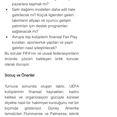
pazarlara taşımak mı?
Gelir dağılımı modelleri daha adil hale 
getirilecek mi? Küçük liglerden gelen 
takımların altyapı ve oyuncu gelişim 
yatırımları için destek programları 
sağlanacak mı?
Avrupa dışı kulüplerin finansal Fair Play 
kuralları, sponsorluk yapıları ve yayın 
gelirleri nasıl iyileştirilecek?
Bu sorular FIFA'nın ve ulusal federasyonların 
önünde çözüm bekleyen kritik konular 
olarak duruyor.
Sonuç ve Öneriler
Turnuva sonunda oluşan tablo, UEFA 
kulüplerinin finansal kaynakları, kadro 
kalitesi ve organizasyon gücüyle küresel 
ölçekte nasıl bir hakimiyet kurduğunu net bir 
biçimde gösteriyor. Güney Amerika 
temsilcileri Fluminense ve Palmeiras, teknik 