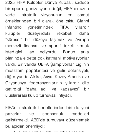
2025 FIFA Kulüpler Dünya Kupası, sadece 
bir spor organizasyonu değil, FIFA’nın uzun 
vadeli stratejik vizyonunun en somut 
örneklerinden biri olarak öne çıktı. Gianni 
Infantino yönetimindeki FIFA, yıllardır 
kulüpler düzeyindeki rekabeti daha 
“küresel” bir düzeye taşımak ve Avrupa 
merkezli finansal ve sportif tekeli kırmak 
istediğini ilan ediyordu. Bunun arka 
planında elbette çok katmanlı motivasyonlar 
vardı. Bir yanda UEFA Şampiyonlar Ligi'nin 
muazzam popülaritesi ve gelir potansiyeli, 
diğer yanda Afrika, Asya, Kuzey Amerika ve 
Okyanusya federasyonlarının yıllardır dile 
getirdiği “daha adil ve kapsayıcı” bir 
uluslararası kulüp turnuvası ihtiyacı.
FIFA’nın stratejik hedeflerinden biri de yeni 
pazarlar ve sponsorluk modelleri 
geliştirmekti. ABD’de turnuvayı düzenlemek 
bu açıdan önemliydi: