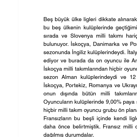
Beş büyük ülke ligleri dikkate alınara
bu beş ülkenin kulüplerinde geçtiğim
sırada ve Slovenya milli takımı hariç
bulunuyor. İskoçya, Danimarka ve Por
sezonunda İngiliz kulüplerindeydi. İtalya
ediyor ve burada da on oyuncu ile Ar
İskoçya milli takımlarından hiçbir oyun
sezon Alman kulüplerindeydi ve 12 A
İskoçya, Portekiz, Romanya ve Ukrayna 
onun dışında bütün milli takımları
Oyuncuların kulüplerinde 9,00% paya s
hiçbir milli takım oyuncu grubu ön plan
Fransızların bu beşli içinde kendi lig
daha önce belirtmiştik. Fransız milli 
dağılmış durumdalar.