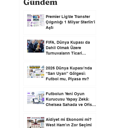
Gündem
Premier Lig’de Transfer
Çılgınlığı 1 Milyar Sterlin'i
Aştı
FIFA, Dünya Kupası da
Dahil Olmak Üzere
Turnuvaların Ticari
Haklarını Özel Yatırımcılara
Satacağını Açıkladı!
2026 Dünya Kupası’nda
“Sarı Uyarı” Gölgesi:
Futbol mu, Piyasa mı?
Futbolun Yeni Oyun
Kurucusu Yapay Zekâ:
Chelsea Sahada ve Ofiste
Devrim Peşinde
Aidiyet mi Ekonomi mi?
West Ham’ın Zor Seçimi