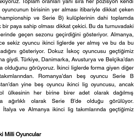
kıyoruz. Toplam oranları yanı sıra her pozisyon kendi 
yuncunun birisinin yer alması itibariyle dikkat çeken 
(Championship ve Serie B) kulüplerinin dahi toplamda 
bir paya sahip olması dikkat çekici. Bu da turnuvadaki 
lerinde geçen sezonu geçirdiğini gösteriyor. Almanya, 
 sekiz oyuncu ikinci liglerde yer almış ve bu da bu 
madığını gösteriyor. Dokuz İskoç oyuncusu geçtiğimiz 
 giydi. Türkiye, Danimarka, Avusturya ve Belçika’dan 
olduğunu görüyoruz. İkinci liglerde forma giyen diğer 
takımlarından. Romanya’dan beş oyuncu Serie B 
stan’dan yine beş oyuncu ikinci lig oyuncusu, ancak 
 ülkesinin her birine birer adet olarak dağılmış 
 ağırlıklı olarak Serie B’de olduğu görülüyor. 
 İtalya ve Almanya ikinci lig takımlarında geçtiğimiz 
i Milli Oyuncular