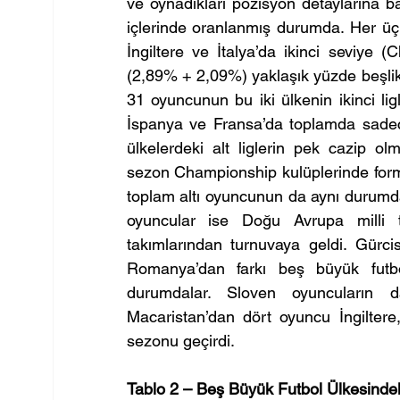
ve oynadıkları pozisyon detaylarına ba
içlerinde oranlanmış durumda. Her üç o
İngiltere ve İtalya’da ikinci seviye 
(2,89% + 2,09%) yaklaşık yüzde beşlik 
31 oyuncunun bu iki ülkenin ikinci lig
İspanya ve Fransa’da toplamda sadece
ülkelerdeki alt liglerin pek cazip ol
sezon Championship kulüplerinde forma
toplam altı oyuncunun da aynı durumda 
oyuncular ise Doğu Avrupa milli 
takımlarından turnuvaya geldi. Gürci
Romanya’dan farkı beş büyük futbol
durumdalar. Sloven oyuncuların da
Macaristan’dan dört oyuncu İngiltere,
sezonu geçirdi.
Tablo 2 – Beş Büyük Futbol Ülkesindek