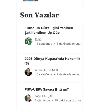
Son Yazılar
Futbolun Güzelliğini Yeniden
Şekillendiren Üç Güç
Editör
15 saat önce
3 dakikada okunur
2026 Dünya Kupası'nda Hakemlik
(3)
Ahmet GÜVENER
16 saat önce
2 dakikada okunur
FIFA-UEFA Savaşı Bitti mi?
Tuğrul AKŞAR
2 gün önce
10 dakikada okunur