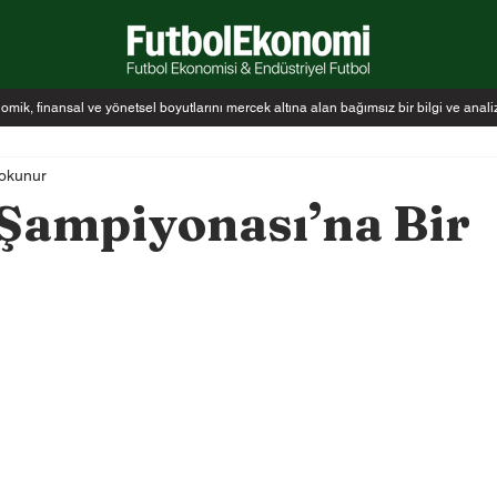
k, finansal ve yönetsel boyutlarını mercek altına alan bağımsız bir bilgi ve anal
 okunur
Şampiyonası’na Bir