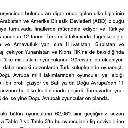
ünyesinde bulunduran diğer önde gelen ülke liglerinin 
Arabistan ve Amerika Birleşik Devletleri (ABD) olduğu 
iye turnuvada finallerde mücadele ediyor ve Türkiye 
uncunun 12 tanesi Türk milli takımında. Ligdeki diğer 
ve Arnavutluk yanı sıra Hırvatistan, Sırbistan ve 
ı çekiyor. Yunanistan ve Kıbrıs RK’ne de bakıldığında 
ülke milli takım oyuncularına Gürcistan da ekleniyor. 
r daha önceki sezonlarda Türk kulüplerinde oynamıştı. 
oğu Avrupa milli takımlarından oyuncular yer aldığı 
klı bir profil çiziyor ve Batı ya da Doğu Avrupa’dan 11 
 sezonu bu ülke kulüplerinde geçirdi. Turnuvadan yedi 
’de ise yine Doğu Avrupalı oyuncular ön planda.
aki bütün oyuncuların 62,06%’sını geçtiğimiz sezon 
a Tablo 2 ve Tablo 3’te bu oyuncuların lig seviyelerine 