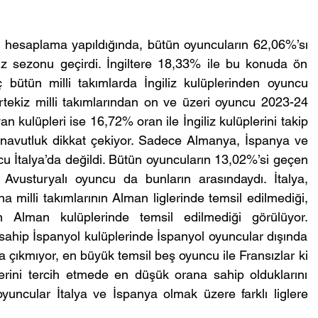
k hesaplama yapıldığında, bütün oyuncuların 62,06%’sı 
iz sezonu geçirdi. İngiltere 18,33% ile bu konuda ön 
 bütün milli takımlarda İngiliz kulüplerinden oyuncu 
tekiz milli takımlarından on ve üzeri oyuncu 2023-24 
n kulüpleri ise 16,72% oran ile İngiliz kulüplerini takip 
navutluk dikkat çekiyor. Sadece Almanya, İspanya ve 
cu İtalya’da değildi. Bütün oyuncuların 13,02%’si geçen 
vusturyalı oyuncu da bunların arasındaydı. İtalya, 
milli takımlarının Alman liglerinde temsil edilmediği, 
n Alman kulüplerinde temsil edilmediği görülüyor. 
ahip İspanyol kulüplerinde İspanyol oyuncular dışında 
a çıkmıyor, en büyük temsil beş oyuncu ile Fransızlar ki 
lerini tercih etmede en düşük orana sahip olduklarını 
oyuncular İtalya ve İspanya olmak üzere farklı liglere 