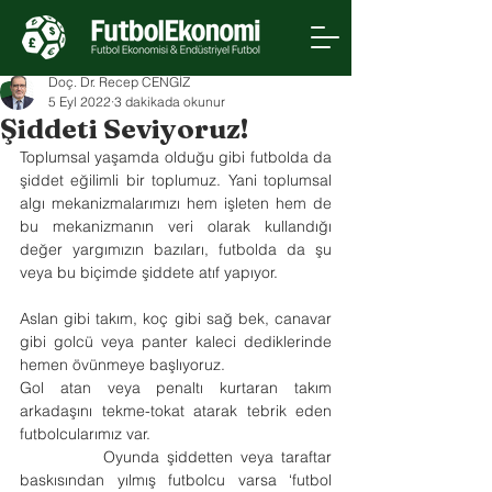
Doç. Dr. Recep CENGİZ
5 Eyl 2022
3 dakikada okunur
Şiddeti Seviyoruz!
Toplumsal yaşamda olduğu gibi futbolda da 
şiddet eğilimli bir toplumuz. Yani toplumsal 
algı mekanizmalarımızı hem işleten hem de 
bu mekanizmanın veri olarak kullandığı 
değer yargımızın bazıları, futbolda da şu 
veya bu biçimde şiddete atıf yapıyor.
Aslan gibi takım, koç gibi sağ bek, canavar 
gibi golcü veya panter kaleci dediklerinde 
hemen övünmeye başlıyoruz.
Gol atan veya penaltı kurtaran takım 
arkadaşını tekme-tokat atarak tebrik eden 
futbolcularımız var.
           Oyunda şiddetten veya taraftar 
baskısından yılmış futbolcu varsa ‘futbol 