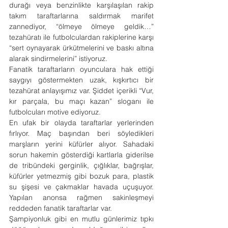
durağı veya benzinlikte karşılaşılan rakip 
takım taraftarlarına saldırmak marifet 
zannediyor, “ölmeye ölmeye geldik…” 
tezahüratı ile futbolculardan rakiplerine karşı 
“sert oynayarak ürkütmelerini ve baskı altına 
alarak sindirmelerini” istiyoruz.
Fanatik taraftarların oyunculara hak ettiği 
saygıyı göstermekten uzak, kışkırtıcı bir 
tezahürat anlayışımız var. Şiddet içerikli “Vur, 
kır parçala, bu maçı kazan” sloganı ile 
futbolcuları motive ediyoruz.
En ufak bir olayda taraftarlar yerlerinden 
fırlıyor. Maç başından beri söyledikleri 
marşların yerini küfürler alıyor. Sahadaki 
sorun hakemin gösterdiği kartlarla giderilse 
de tribündeki gerginlik, çığlıklar, bağrışlar, 
küfürler yetmezmiş gibi bozuk para, plastik 
su şişesi ve çakmaklar havada uçuşuyor. 
Yapılan anonsa rağmen sakinleşmeyi 
reddeden fanatik taraftarlar var.
Şampiyonluk gibi en mutlu günlerimiz tıpkı 