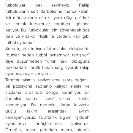
futbolcuları pek sevmeyiz. Rakip 
futbolcuların sert darbelerine maruz kalan, 
ikili mücadelede sürekli yere düşen, ürkek 
ve korkak futbolcular, taraftarın gözüne 
batıyor. Bu futbolcular için söylenecek söz 
belli ve klasiktir “Kalk la yerden, karı gibi 
futbol oynama!”.
Saha içinde tartışan futbolcular olduğunda 
“bunlar neden futbol oynamıyor, tartışıyor” 
diye düşünmeden “kimin haklı olduğuna 
bakmadan” taraflı tutum sergileyerek rakip 
oyuncuya ayar veriyoruz.
Taraftar takımını seviyor ama skora bağımlı, 
bir pozisyona saptanıp kalıyor, eleştiri ve 
suçlama arasında denge kuramıyor, en 
önemlisi kendini ‘avcı’ rakibini ‘keklik’ 
zannediyor. Bu nedenle, kaba kuvvetle 
güçlü takım arasındaki ayrımı 
kavrayamıyoruz. Taraftarlık algısını “şiddet” 
eylemleriyle örtüştürülerek işletiyoruz. 
Örneğin, maça giderken metro, otobüs 