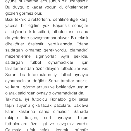
oyuna hükmetme arzusunun bir uzantısıdır. 
Bu duygu o kadar yoğun ki, öfkelerinden 
gözleri görmez olur.
Bazı teknik direktörlerin, centilmenliğe karşı 
yapısal bir eğilimi yok. Başarısız sonuçlar 
alındığında ilk tespitleri, futbolcularının saha 
da yeterince savaşmaması oluyor. Bu teknik 
direktörler özeleştiri yaptıklarında, “daha 
saldırgan olmamız gerekiyordu, olamadık” 
mazeretlerine sığınıyorlar. Aynı şekilde, 
saldırgan futbol oynamadıkları için 
taraftarlarından özür dileyen futbolcular var. 
Sorun, bu futbolcuların iyi futbol oynayıp 
oynamadıkları değildir. Sorun taraftar baskısı 
ve kabul görme arzusu ve beklentiye uygun 
olarak saldırgan oynayıp oynamadıklarıdır.
Takımda, iyi futbolcu Ronaldo gibi sıksa 
taşın suyunu çıkartacak pazulara, baklava 
karın kaslarına sahip olmalıdır. Sahada 
rakiple didişen, sert oynayan hırçın 
futbolculara özel ilgi ve sevgimiz vardır. 
Çelimsiz, ufak tefek, korkak, güçsüz 