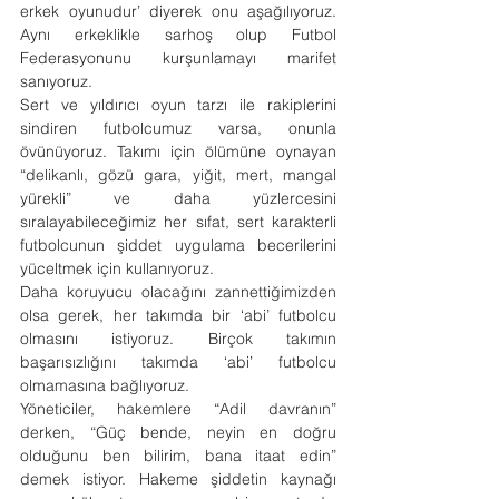
erkek oyunudur’ diyerek onu aşağılıyoruz. 
Aynı erkeklikle sarhoş olup Futbol 
Federasyonunu kurşunlamayı marifet 
sanıyoruz.
Sert ve yıldırıcı oyun tarzı ile rakiplerini 
sindiren futbolcumuz varsa, onunla 
övünüyoruz. Takımı için ölümüne oynayan 
“delikanlı, gözü gara, yiğit, mert, mangal 
yürekli” ve daha yüzlercesini 
sıralayabileceğimiz her sıfat, sert karakterli 
futbolcunun şiddet uygulama becerilerini 
yüceltmek için kullanıyoruz.
Daha koruyucu olacağını zannettiğimizden 
olsa gerek, her takımda bir ‘abi’ futbolcu 
olmasını istiyoruz. Birçok takımın 
başarısızlığını takımda ‘abi’ futbolcu 
olmamasına bağlıyoruz.
Yöneticiler, hakemlere “Adil davranın” 
derken, “Güç bende, neyin en doğru 
olduğunu ben bilirim, bana itaat edin” 
demek istiyor. Hakeme şiddetin kaynağı 