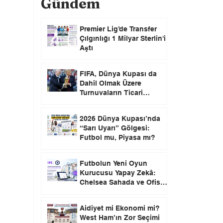
Gündem
Premier Lig’de Transfer
Çılgınlığı 1 Milyar Sterlin'i
Aştı
FIFA, Dünya Kupası da
Dahil Olmak Üzere
Turnuvaların Ticari
Haklarını Özel Yatırımcılara
Satacağını Açıkladı!
2026 Dünya Kupası’nda
“Sarı Uyarı” Gölgesi:
Futbol mu, Piyasa mı?
Futbolun Yeni Oyun
Kurucusu Yapay Zekâ:
Chelsea Sahada ve Ofiste
Devrim Peşinde
Aidiyet mi Ekonomi mi?
West Ham’ın Zor Seçimi