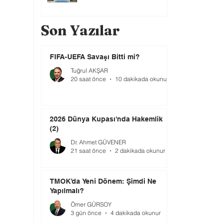
Son Yazılar
FIFA-UEFA Savaşı Bitti mi?
Tuğrul AKŞAR
20 saat önce
10 dakikada okunur
2026 Dünya Kupası'nda Hakemlik
(2)
Dr. Ahmet GÜVENER
21 saat önce
2 dakikada okunur
TMOK’da Yeni Dönem: Şimdi Ne
Yapılmalı?
Ömer GÜRSOY
3 gün önce
4 dakikada okunur