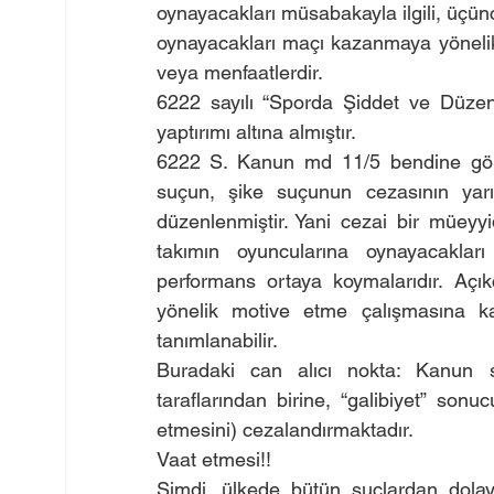
oynayacakları müsabakayla ilgili, üçünc
oynayacakları maçı kazanmaya yönelik 
veya menfaatlerdir.
6222 sayılı “Sporda Şiddet ve Düzens
yaptırımı altına almıştır.
6222 S. Kanun md 11/5 bendine göre, 
suçun, şike suçunun cezasının yarı
düzenlenmiştir. Yani cezai bir müeyyid
takımın oyuncularına oynayacakları
performans ortaya koymalarıdır. Açı
yönelik motive etme çalışmasına kar
tanımlanabilir.
Buradaki can alıcı nokta: Kanun s
taraflarından birine, “galibiyet” sonu
etmesini) cezalandırmaktadır.
Vaat etmesi!!
Şimdi, ülkede bütün suçlardan dolay