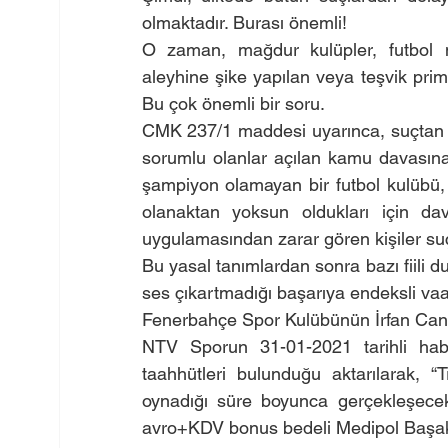
olmaktadır. Burası önemli!
O zaman, mağdur kulüpler, futbol m
aleyhine şike yapılan veya teşvik prim
Bu çok önemli bir soru.
CMK 237/1 maddesi uyarınca, suçtan za
sorumlu olanlar açılan kamu davasına k
şampiyon olamayan bir futbol kulübü, 
olanaktan yoksun oldukları için dava
uygulamasından zarar gören kişiler su
Bu yasal tanımlardan sonra bazı fiili 
ses çıkartmadığı başarıya endeksli vaatl
Fenerbahçe Spor Kulübünün İrfan Can tr
NTV Sporun 31-01-2021 tarihli hab
taahhütleri bulunduğu aktarılarak, “
oynadığı süre boyunca gerçekleşecek 
avro+KDV bonus bedeli Medipol Başak