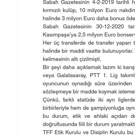
Sabah Gazetesinin 4-2-2019 tarihli h
kırmızılı kulüp, 10 milyon Euro nakd
halinde 3 milyon Euro daha bonus öde
Sabah Gazetesinin 30-12-2020 tari
Kasımpaşa’ya 2,5 milyon Euro bonserv
Her üç transferde de transfer yapan ta
halinde bir maddi vaatte bulunuyorlar. 
kelimesinin altı çizilmişti.
Bir şeyi daha açıklamak lazım ki karı
veya Galatasaray, PTT 1. Lig takımla
oyuncunun oynadığı süre üzerinden ta
sözleşmeye bir madde koymak istemeler
Çünkü, farklı statüde iki ayrı ligl
birbirleriyle hem de şampiyonluğa oyna
bu durum, etik ve ahlaki açıdan doğr
doğrultusunda fiili bir durum yaratmakt
TFF Etik Kurulu ve Disiplin Kurulu bu 