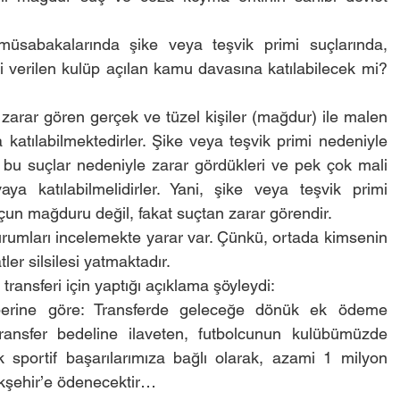
üsabakalarında şike veya teşvik primi suçlarında, 
i verilen kulüp açılan kamu davasına katılabilecek mi? 
rar gören gerçek ve tüzel kişiler (mağdur) ile malen 
atılabilmektedirler. Şike veya teşvik primi nedeniyle 
bu suçlar nedeniyle zarar gördükleri ve pek çok mali 
ya katılabilmelidirler. Yani, şike veya teşvik primi 
çun mağduru değil, fakat suçtan zarar görendir.
durumları incelemekte yarar var. Çünkü, ortada kimsenin 
er silsilesi yatmaktadır.
ansferi için yaptığı açıklama şöyleydi:
erine göre: Transferde geleceğe dönük ek ödeme 
Transfer bedeline ilaveten, futbolcunun kulübümüzde 
sportif başarılarımıza bağlı olarak, azami 1 milyon 
şehir’e ödenecektir…