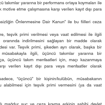
ü takımlar yararına bir performans ortaya koymaları ile 
motive etme çalışmasına karşı verilen kayıt dışı para 
izliğin Önlenmesine Dair Kanun” ile bu fiilleri ceza 
teşvik primi verilmesi veya vaat edilmesi ile ilgili 
 oranında indirilmesini sağlayan bir madde olarak 
esi var. Teşvik primi, şikeden ayrı olarak, başka bir 
 müsabakayla ilgili, üçüncü takımlar yararına bir 
kça, üçüncü takım menfaatleri için, maçı kazanmaya 
şı verilen kayıt dışı para veya menfaatler olarak 
adece, “üçüncü” bir kişinin/kulübün, müsabakanın 
cu alabilmesi için teşvik primi vermesini (ya da vaat 
lı mağdur suç ve ceza koyma erkinin sahibi devlet 