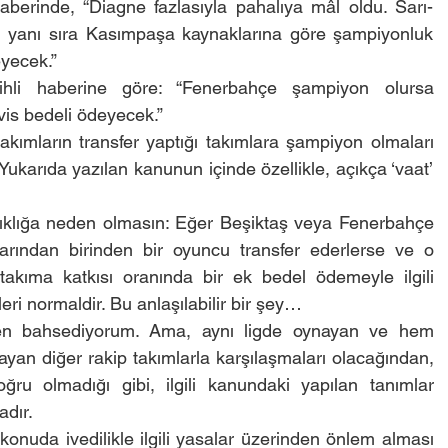
aberinde, “Diagne fazlasıyla pahalıya mâl oldu. Sarı-
in yanı sıra Kasımpaşa kaynaklarına göre şampiyonluk 
yecek.”
hli haberine göre: “Fenerbahçe şampiyon olursa 
is bedeli ödeyecek.”
kımların transfer yaptığı takımlara şampiyon olmaları 
Yukarıda yazılan kanunun içinde özellikle, açıkça ‘vaat’ 
şıklığa neden olmasın: Eğer Beşiktaş veya Fenerbahçe 
rından birinden bir oyuncu transfer ederlerse ve o 
kıma katkısı oranında bir ek bedel ödemeyle ilgili 
i normaldir. Bu anlaşılabilir bir şey…
erden bahsediyorum. Ama, aynı ligde oynayan ve hem 
yan diğer rakip takımlarla karşılaşmaları olacağından, 
u olmadığı gibi, ilgili kanundaki yapılan tanımlar 
adır.
konuda ivedilikle ilgili yasalar üzerinden önlem alması 