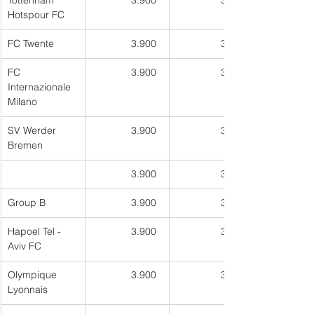
Tottenham 
3.900  
3.300
Hotspour FC
FC Twente
3.900  
3.300
FC 
3.900  
3.300
Internazionale 
Milano
SV Werder 
3.900  
3.300
Bremen
3.900  
3.300
Group B
3.900  
3.300
Hapoel Tel - 
3.900  
3.300
Aviv FC
Olympique 
3.900  
3.300
Lyonnais