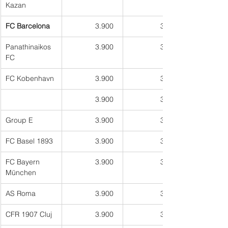
Kazan
FC Barcelona
3.900  
3.300
Panathinaikos 
3.900  
3.300
FC
FC Kobenhavn
3.900  
3.300
3.900  
3.300
Group E
3.900  
3.300
FC Basel 1893
3.900  
3.300
FC Bayern 
3.900  
3.300
München
AS Roma
3.900  
3.300
CFR 1907 Cluj
3.900  
3.300