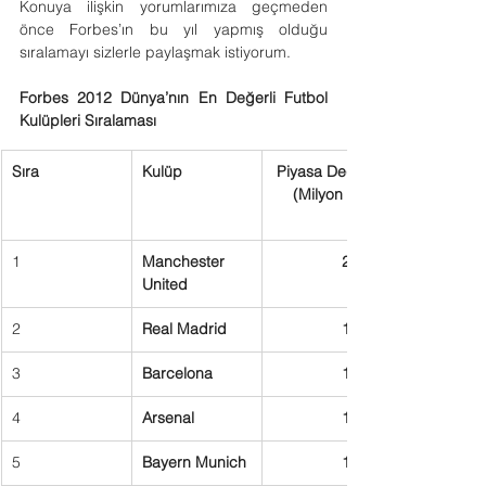
Konuya ilişkin yorumlarımıza geçmeden 
önce Forbes’ın bu yıl yapmış olduğu 
sıralamayı sizlerle paylaşmak istiyorum.
Forbes 2012 Dünya’nın En Değerli Futbol 
Kulüpleri Sıralaması
Sıra
Kulüp
Piyasa Değeri 
(Milyon $)
1
Manchester 
2.235
United
2
Real Madrid
1.877
3
Barcelona
1.307
4
Arsenal
1.292
5
Bayern Munich
1.235