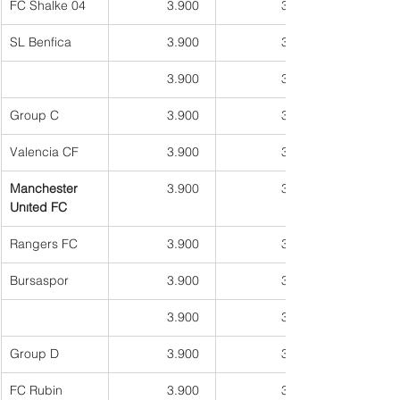
FC Shalke 04
3.900  
3.300
SL Benfica
3.900  
3.300
3.900  
3.300
Group C
3.900  
3.300
Valencia CF
3.900  
3.300
Manchester 
3.900  
3.300
Unıted FC
Rangers FC
3.900  
3.300
Bursaspor
3.900  
3.300
3.900  
3.300
Group D
3.900  
3.300
FC Rubin 
3.900  
3.300