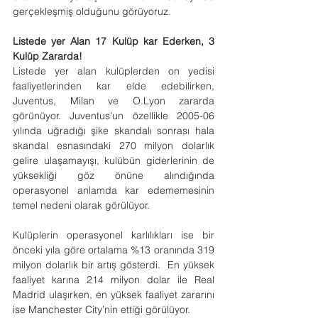
gerçekleşmiş olduğunu görüyoruz.
Listede yer Alan 17 Kulüp kar Ederken, 3 
Kulüp Zararda!
Listede yer alan kulüplerden on yedisi 
faaliyetlerinden kar elde edebilirken, 
Juventus, Milan ve O.Lyon zararda 
görünüyor. Juventus’un özellikle 2005-06 
yılında uğradığı şike skandalı sonrası hala 
skandal esnasındaki 270 milyon dolarlık 
gelire ulaşamayışı, kulübün giderlerinin de 
yüksekliği göz önüne alındığında 
operasyonel anlamda kar edememesinin 
temel nedeni olarak görülüyor.
Kulüplerin operasyonel karlılıkları ise bir 
önceki yıla göre ortalama %13 oranında 319 
milyon dolarlık bir artış gösterdi.  En yüksek 
faaliyet karına 214 milyon dolar ile Real 
Madrid ulaşırken, en yüksek faaliyet zararını 
ise Manchester City’nin ettiği görülüyor.