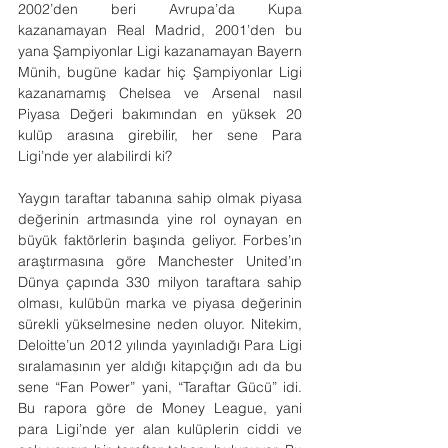
2002’den beri Avrupa’da Kupa 
kazanamayan Real Madrid, 2001’den bu 
yana Şampiyonlar Ligi kazanamayan Bayern 
Münih, bugüne kadar hiç Şampiyonlar Ligi 
kazanamamış Chelsea ve Arsenal nasıl 
Piyasa Değeri bakımından en yüksek 20 
kulüp arasına girebilir, her sene Para 
Ligi’nde yer alabilirdi ki?
Yaygın taraftar tabanına sahip olmak piyasa 
değerinin artmasında yine rol oynayan en 
büyük faktörlerin başında geliyor. Forbes’ın 
araştırmasına göre Manchester United’ın 
Dünya çapında 330 milyon taraftara sahip 
olması, kulübün marka ve piyasa değerinin 
sürekli yükselmesine neden oluyor. Nitekim, 
Deloitte’un 2012 yılında yayınladığı Para Ligi 
sıralamasının yer aldığı kitapçığın adı da bu 
sene “Fan Power” yani, “Taraftar Gücü” idi. 
Bu rapora göre de Money League, yani 
para Ligi’nde yer alan kulüplerin ciddi ve 