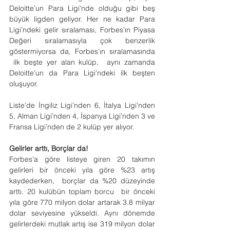
Deloitte’un Para Ligi’nde olduğu gibi beş 
büyük ligden geliyor. Her ne kadar Para 
Ligi’ndeki gelir sıralaması, Forbes’ın Piyasa 
Değeri sıralamasıyla çok benzerlik 
göstermiyorsa da, Forbes’ın sıralamasında 
 ilk beşte yer alan kulüp,  aynı zamanda 
Deloitte’un da Para Ligi’ndeki ilk beşten 
oluşuyor.
Liste’de İngiliz Ligi’nden 6, İtalya Ligi’nden 
5, Alman Ligi’nden 4, İspanya Ligi’nden 3 ve 
Fransa Ligi’nden de 2 kulüp yer alıyor.
Gelirler arttı, Borçlar da!
Forbes’a göre listeye giren 20 takımın 
gelirleri bir önceki yıla göre %23 artış 
kaydederken,  borçlar da %20 düzeyinde 
arttı. 20 kulübün toplam borcu  bir önceki 
yıla göre 770 milyon dolar artarak 3.8 milyar 
dolar seviyesine yükseldi. Aynı dönemde 
gelirlerdeki mutlak artış ise 319 milyon dolar 