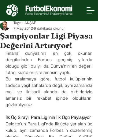
Tuğrul AKŞAR
7 May 2012
9 dakikada okunur
Şampiyonlar Ligi Piyasa
Değerini Artırıyor!
Finans dünyasının en çok okunan 
dergilerinden Forbes geçmiş yıllarda 
olduğu gibi bu yıl da Dünya’nın en değerli 
futbol kulüpleri sıralamasını yaptı. 
Bu sıralamaya göre, futbol kulüplerinin 
sadece yeşil sahalarda değil, aynı zamanda 
mali ve iktisadi alanda da birbirleriyle 
amansız bir rekabet içinde olduklarını 
gözlemliyoruz.
İlk Üç Sırayı  Para Ligi’nin İlk Üçü Paylaşıyor
Deloitte’un Para Ligi’nde ilk üçte yer alan üç 
kulüp, aynı zamanda Forbes’ın düzenlemiş 
olduğu Dünya’nın En Değerli Kulübü 