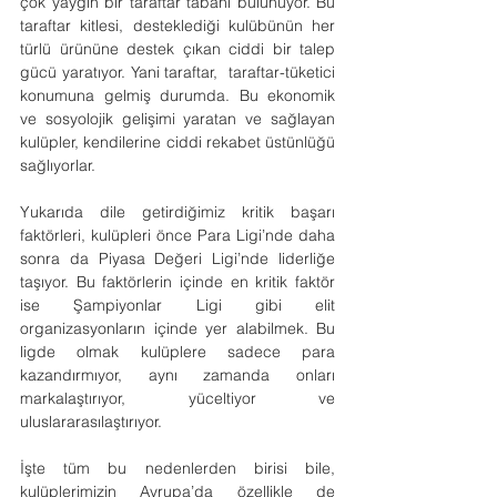
çok yaygın bir taraftar tabanı bulunuyor. Bu 
taraftar kitlesi, desteklediği kulübünün her 
türlü ürününe destek çıkan ciddi bir talep 
gücü yaratıyor. Yani taraftar,  taraftar-tüketici 
konumuna gelmiş durumda. Bu ekonomik 
ve sosyolojik gelişimi yaratan ve sağlayan 
kulüpler, kendilerine ciddi rekabet üstünlüğü 
sağlıyorlar.
Yukarıda dile getirdiğimiz kritik başarı 
faktörleri, kulüpleri önce Para Ligi’nde daha 
sonra da Piyasa Değeri Ligi’nde liderliğe 
taşıyor. Bu faktörlerin içinde en kritik faktör 
ise Şampiyonlar Ligi gibi elit 
organizasyonların içinde yer alabilmek. Bu 
ligde olmak kulüplere sadece para 
kazandırmıyor, aynı zamanda onları 
markalaştırıyor, yüceltiyor ve 
uluslararasılaştırıyor.
İşte tüm bu nedenlerden birisi bile, 
kulüplerimizin Avrupa’da özellikle de 