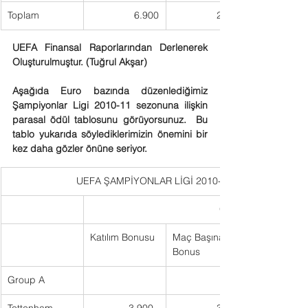
Toplam
6.900
215,6
UEFA Finansal Raporlarından Derlenerek 
Oluşturulmuştur. (Tuğrul Akşar)
Aşağıda Euro bazında düzenlediğimiz 
Şampiyonlar Ligi 2010-11 sezonuna ilişkin 
parasal ödül tablosunu görüyorsunuz.  Bu 
tablo yukarıda söylediklerimizin önemini bir 
kez daha gözler önüne seriyor.
                         UEFA ŞAMPİYONLAR LİGİ 2010-11 SEZONU KULÜPLERE PARA
Grup maçları
Katılım Bonusu
Maç Başına 
Bonus
Group A