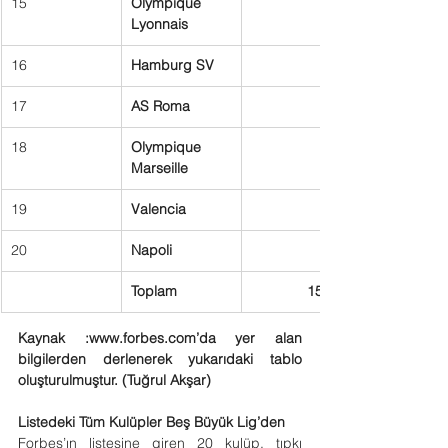
15
Olympique 
Lyonnais
16
Hamburg SV
17
AS Roma
18
Olympique 
Marseille
19
Valencia
20
Napoli
Toplam
15.398
Kaynak :
www.forbes.com
’da yer alan 
bilgilerden derlenerek yukarıdaki tablo 
oluşturulmuştur. (Tuğrul Akşar)
Listedeki Tüm Kulüpler Beş Büyük Lig’den
Forbes’ın listesine giren 20 kulüp, tıpkı 