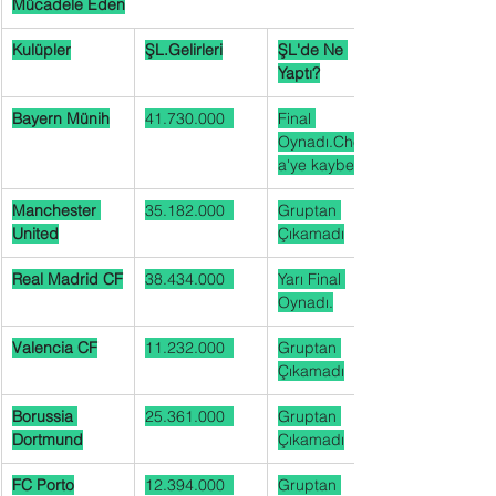
Mücadele Eden
Kulüpler
ŞL.Gelirleri
ŞL'de Ne 
Yaptı?
Bayern Münih
41.730.000  
Final 
Oynadı.Chelse
a'ye kaybetti.
Manchester 
35.182.000  
Gruptan 
United
Çıkamadı
Real Madrid CF
38.434.000  
Yarı Final 
Oynadı.
Valencia CF
11.232.000  
Gruptan 
Çıkamadı
Borussia 
25.361.000  
Gruptan 
Dortmund
Çıkamadı
FC Porto
12.394.000  
Gruptan 