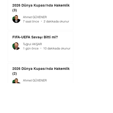
2026 Dünya Kupası'nda Hakemlik
(3)
Ahmet GÜVENER
7 saat önce
2 dakikada okunur
FIFA-UEFA Savaşı Bitti mi?
Tuğrul AKŞAR
1 gün önce
10 dakikada okunur
2026 Dünya Kupası'nda Hakemlik
(2)
Ahmet GÜVENER
1 gün önce
2 dakikada okunur
TMOK’da Yeni Dönem: Şimdi Ne
Yapılmalı?
Ömer GÜRSOY