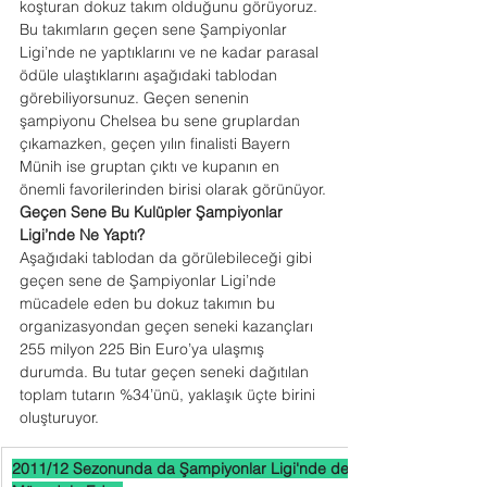
koşturan dokuz takım olduğunu görüyoruz. 
Bu takımların geçen sene Şampiyonlar 
Ligi’nde ne yaptıklarını ve ne kadar parasal 
ödüle ulaştıklarını aşağıdaki tablodan 
görebiliyorsunuz. Geçen senenin 
şampiyonu Chelsea bu sene gruplardan 
çıkamazken, geçen yılın finalisti Bayern 
Münih ise gruptan çıktı ve kupanın en 
önemli favorilerinden birisi olarak görünüyor.
Geçen Sene Bu Kulüpler Şampiyonlar 
Ligi’nde Ne Yaptı?
Aşağıdaki tablodan da görülebileceği gibi 
geçen sene de Şampiyonlar Ligi’nde 
mücadele eden bu dokuz takımın bu 
organizasyondan geçen seneki kazançları 
255 milyon 225 Bin Euro’ya ulaşmış 
durumda. Bu tutar geçen seneki dağıtılan 
toplam tutarın %34’ünü, yaklaşık üçte birini  
oluşturuyor.
2011/12 Sezonunda da Şampiyonlar Ligi'nde de 