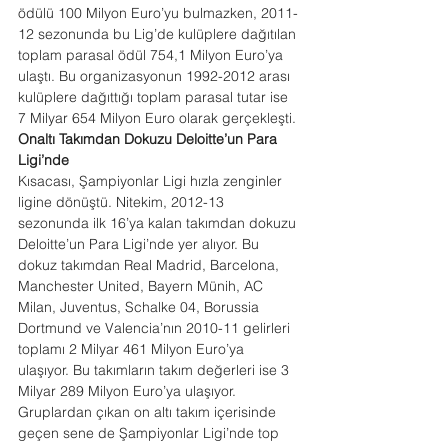
ödülü 100 Milyon Euro’yu bulmazken, 2011-
12 sezonunda bu Lig’de kulüplere dağıtılan 
toplam parasal ödül 754,1 Milyon Euro’ya 
ulaştı. Bu organizasyonun 1992-2012 arası 
kulüplere dağıttığı toplam parasal tutar ise 
7 Milyar 654 Milyon Euro olarak gerçekleşti.
Onaltı Takımdan Dokuzu Deloitte’un Para 
Ligi’nde
Kısacası, Şampiyonlar Ligi hızla zenginler 
ligine dönüştü. Nitekim, 2012-13 
sezonunda ilk 16’ya kalan takımdan dokuzu 
Deloitte’un Para Ligi’nde yer alıyor. Bu 
dokuz takımdan Real Madrid, Barcelona, 
Manchester United, Bayern Münih, AC 
Milan, Juventus, Schalke 04, Borussia 
Dortmund ve Valencia’nın 2010-11 gelirleri 
toplamı 2 Milyar 461 Milyon Euro’ya 
ulaşıyor. Bu takımların takım değerleri ise 3 
Milyar 289 Milyon Euro’ya ulaşıyor.
Gruplardan çıkan on altı takım içerisinde 
geçen sene de Şampiyonlar Ligi’nde top 