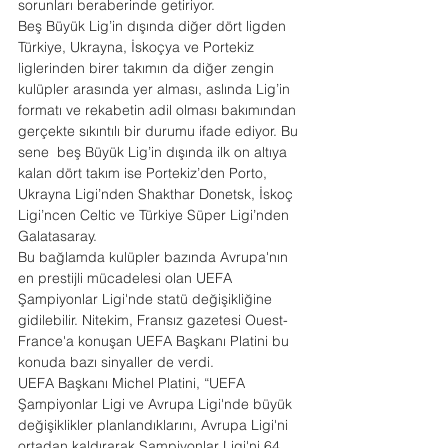
sorunları beraberinde getiriyor.
Beş Büyük Lig’in dışında diğer dört ligden 
Türkiye, Ukrayna, İskoçya ve Portekiz 
liglerinden birer takımın da diğer zengin 
kulüpler arasında yer alması, aslında Lig’in 
formatı ve rekabetin adil olması bakımından 
gerçekte sıkıntılı bir durumu ifade ediyor. Bu 
sene  beş Büyük Lig’in dışında ilk on altıya 
kalan dört takım ise Portekiz’den Porto, 
Ukrayna Ligi’nden Shakthar Donetsk, İskoç 
Ligi’ncen Celtic ve Türkiye Süper Ligi’nden 
Galatasaray.
Bu bağlamda kulüpler bazında Avrupa'nın 
en prestijli mücadelesi olan UEFA 
Şampiyonlar Ligi'nde statü değişikliğine 
gidilebilir. Nitekim, Fransız gazetesi Ouest-
France'a konuşan UEFA Başkanı Platini bu 
konuda bazı sinyaller de verdi.
UEFA Başkanı Michel Platini, “UEFA 
Şampiyonlar Ligi ve Avrupa Ligi'nde büyük 
değişiklikler planlandıklarını, Avrupa Ligi'ni 
ortadan kaldırarak Şampiyonlar Ligi'ni 64 