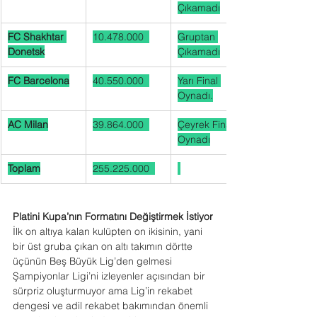
Çıkamadı
FC Shakhtar 
10.478.000  
Gruptan 
Donetsk
Çıkamadı
FC Barcelona
40.550.000  
Yarı Final 
Oynadı.
AC Milan
39.864.000  
Çeyrek Final 
Oynadı
Toplam
255.225.000  
Platini Kupa’nın Formatını Değiştirmek İstiyor
İlk on altıya kalan kulüpten on ikisinin, yani 
bir üst gruba çıkan on altı takımın dörtte 
üçünün Beş Büyük Lig’den gelmesi 
Şampiyonlar Ligi’ni izleyenler açısından bir 
sürpriz oluşturmuyor ama Lig’in rekabet 
dengesi ve adil rekabet bakımından önemli 