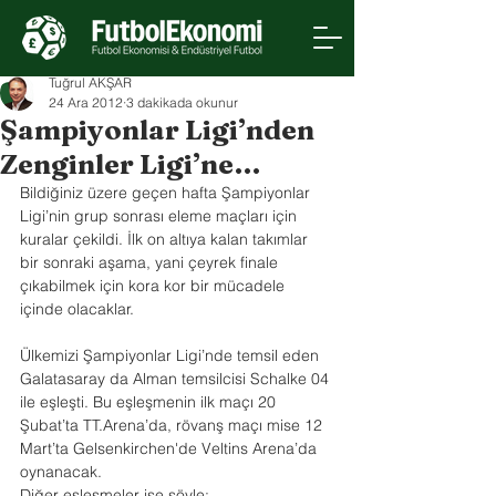
Tuğrul AKŞAR
24 Ara 2012
3 dakikada okunur
Şampiyonlar Ligi’nden
Zenginler Ligi’ne…
Bildiğiniz üzere geçen hafta Şampiyonlar 
Ligi’nin grup sonrası eleme maçları için 
kuralar çekildi. İlk on altıya kalan takımlar 
bir sonraki aşama, yani çeyrek finale 
çıkabilmek için kora kor bir mücadele 
içinde olacaklar.
Ülkemizi Şampiyonlar Ligi’nde temsil eden 
Galatasaray da Alman temsilcisi Schalke 04 
ile eşleşti. Bu eşleşmenin ilk maçı 20 
Şubat’ta TT.Arena’da, rövanş maçı mise 12 
Mart’ta Gelsenkirchen'de Veltins Arena’da 
oynanacak.
Diğer eşleşmeler ise şöyle: