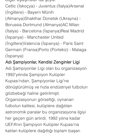
Celtic (İskoçya) - Juventus (İtalya)Arsenal 
(İngiltere) - Bayern Münih 
(Almanya)Shakthar Donetsk (Ukrayna) - 
Borussia Dortmund (Almanya)AC Milan 
(İtalya) - Barcelona (İspanya)Real Madrid 
(İspanya) - Manchester United 
(İngiltere)Valencia (İspanya) - Paris Saint 
Germain (Fransa)Porto (Portekiz) - Malaga 
(İspanya)
Adı Şampiyonlar, Kendisi Zenginler Ligi
Adı Şampiyonlar Ligi olan bu organizasyon 
1992’yılında Şampiyon Kulüpler 
Kupası’ndan, Şampiyonlar Ligi’ne 
dönüştürülmüş ve hızla endüstriyel futbolun 
gözbebeği haline getirilmişti. 
Organizasyonun görselliği, oynanan 
futbolun kalitesi, kulüplere dağıtılan 
astronomik paralar bu organizasyona ilgiyi 
her geçen gün artırdı. 1992 yılına kadar 
UEFA’nın Şampiyon Kulüpler Kupası’na 
katılan kulüplere dağıttığı toplam başarı 