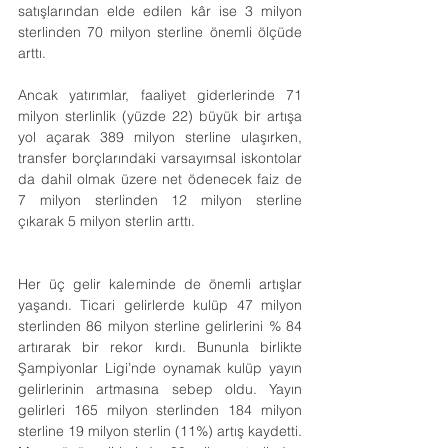
satışlarından elde edilen kâr ise 3 milyon 
sterlinden 70 milyon sterline önemli ölçüde 
arttı.
Ancak yatırımlar, faaliyet giderlerinde 71 
milyon sterlinlik (yüzde 22) büyük bir artışa 
yol açarak 389 milyon sterline ulaşırken, 
transfer borçlarındaki varsayımsal iskontolar 
da dahil olmak üzere net ödenecek faiz de 
7 milyon sterlinden 12 milyon sterline 
çıkarak 5 milyon sterlin arttı.
Her üç gelir kaleminde de önemli artışlar 
yaşandı. Ticari gelirlerde kulüp 47 milyon 
sterlinden 86 milyon sterline gelirlerini % 84 
artırarak bir rekor kırdı. Bununla birlikte 
Şampiyonlar Ligi’nde oynamak kulüp yayın 
gelirlerinin artmasına sebep oldu. Yayın 
gelirleri 165 milyon sterlinden 184 milyon 
sterline 19 milyon sterlin (11%) artış kaydetti. 