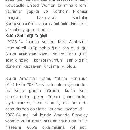
Newcastle United Women takımına önemli 
yatırımlar yapıldı ve Northern Premier 
League'i kazanarak Kadınlar 
Şampiyonası'na ulaşarak üst üste ikinci kez 
yükselmeyi garantilediler.
Kulüp Sahipliği Değişti
2023-24 finansal verileri, Mike Ashley'nin 
uzun süreli kulüp sahipliğinin son bulduğu, 
Suudi Arabistan Kamu Yatırım Fonu (PIF) 
liderliğindeki konsorsiyumun sahipliğinin 
dönemini kapsayan ikinci mali yıl oldu.
Suudi Arabistan Kamu Yatırım Fonu’nun 
(PIF) Ekim 2021'deki satın alma işleminden 
bu yana geçen sürede, kulüp yeni 
sahiplerinden gelen önemli yatırımlardan 
faydalanırken, hem saha içinde hem de 
saha dışında çok fazla ilerleme kaydedildi.
2023-24 mali yılı içinde Amanda Staveley 
yönetim kurulundan istifa etti ve bu da PIF'in 
hissesini %85'e çıkarmasına yol açtı. 