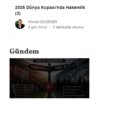
2026 Dünya Kupası'nda Hakemlik
(3)
Ahmet GÜVENER
2 gün önce
2 dakikada okunur
Gündem
Bundesliga Bir Yol Ayrımında: Para
mı, Taraftar mı?