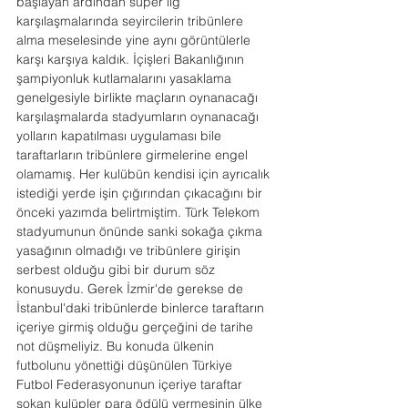
başlayan ardından süper lig 
karşılaşmalarında seyircilerin tribünlere 
alma meselesinde yine aynı görüntülerle 
karşı karşıya kaldık. İçişleri Bakanlığının 
şampiyonluk kutlamalarını yasaklama 
genelgesiyle birlikte maçların oynanacağı 
karşılaşmalarda stadyumların oynanacağı 
yolların kapatılması uygulaması bile 
taraftarların tribünlere girmelerine engel 
olamamış. Her kulübün kendisi için ayrıcalık 
istediği yerde işin çığırından çıkacağını bir 
önceki yazımda belirtmiştim. Türk Telekom 
stadyumunun önünde sanki sokağa çıkma 
yasağının olmadığı ve tribünlere girişin 
serbest olduğu gibi bir durum söz 
konusuydu. Gerek İzmir'de gerekse de 
İstanbul'daki tribünlerde binlerce taraftarın 
içeriye girmiş olduğu gerçeğini de tarihe 
not düşmeliyiz. Bu konuda ülkenin 
futbolunu yönettiği düşünülen Türkiye 
Futbol Federasyonunun içeriye taraftar 
sokan kulüpler para ödülü vermesinin ülke 