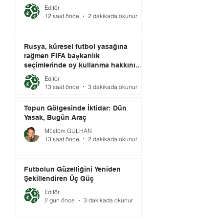
Editör
12 saat önce
2 dakikada okunur
Rusya, küresel futbol yasağına
rağmen FIFA başkanlık
seçimlerinde oy kullanma hakkını
elinde tutuyor.
Editör
13 saat önce
3 dakikada okunur
Topun Gölgesinde İktidar: Dün
Yasak, Bugün Araç
Müslüm GÜLHAN
13 saat önce
2 dakikada okunur
Futbolun Güzelliğini Yeniden
Şekillendiren Üç Güç
Editör
2 gün önce
3 dakikada okunur